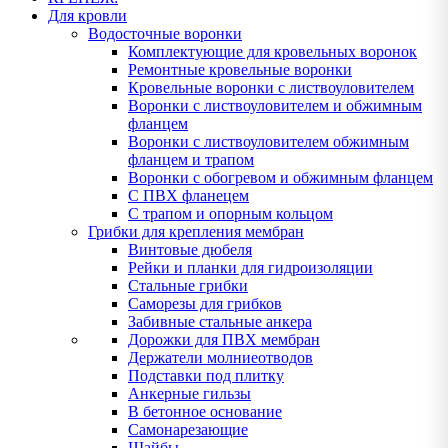
Для кровли
Водосточные воронки
Комплектующие для кровельных воронок
Ремонтные кровельные воронки
Кровельные воронки с листвоуловителем
Воронки с листвоуловителем и обжимным
фланцем
Воронки с листвоуловителем обжимным
фланцем и трапом
Воронки с обогревом и обжимным фланцем
С ПВХ фланецем
С трапом и опорным кольцом
Грибки для крепления мембран
Винтовые дюбеля
Рейки и планки для гидроизоляции
Стальные грибки
Саморезы для грибков
Забивные стальные анкера
Дорожки для ПВХ мембран
Держатели молниеотводов
Подставки под плитку
Анкерные гильзы
В бетонное основание
Самонарезающие
Шайбы