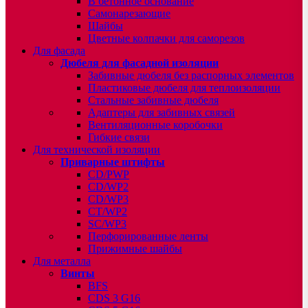
В бетонное основание
Самонарезающие
Шайбы
Цветные колпачки для саморезов
Для фасада
Дюбеля для фасадной изоляции
Забивные дюбеля без распорных элементов
Пластиковые дюбеля для теплоизоляции
Стальные забивные дюбеля
Адаптеры для забивных связей
Вентиляционные коробочки
Гибкие связи
Для технической изоляции
Приварные штифты
CD/PWP
CD/WP2
CD/WP3
CT/WP2
SC/WP3
Перфорированные ленты
Прижимные шайбы
Для металла
Винты
BFS
CDS 3 G16