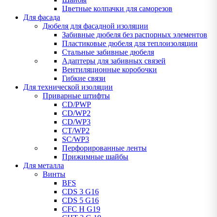
Цветные колпачки для саморезов
Для фасада
Дюбеля для фасадной изоляции
Забивные дюбеля без распорных элементов
Пластиковые дюбеля для теплоизоляции
Стальные забивные дюбеля
Адаптеры для забивных связей
Вентиляционные коробочки
Гибкие связи
Для технической изоляции
Приварные штифты
CD/PWP
CD/WP2
CD/WP3
CT/WP2
SC/WP3
Перфорированные ленты
Прижимные шайбы
Для металла
Винты
BFS
CDS 3 G16
CDS 5 G16
CFC H G19