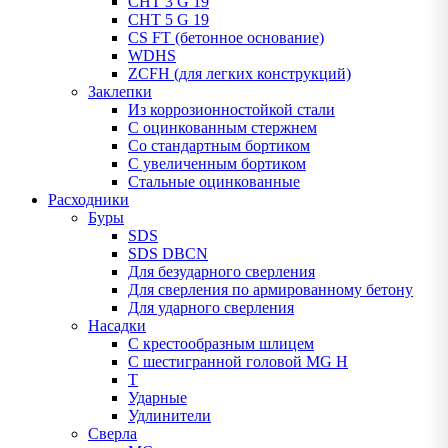
CHT 3 G 19
CHT 5 G 19
CS FT (бетонное основание)
WDHS
ZCFH (для легких конструкций)
Заклепки
Из коррозионностойкой стали
С оцинкованным стержнем
Со стандартным бортиком
С увеличенным бортиком
Стальные оцинкованные
Расходники
Буры
SDS
SDS DBCN
Для безударного сверления
Для сверления по армированному бетону
Для ударного сверления
Насадки
С крестообразным шлицем
С шестигранной головой MG H
T
Ударные
Удлинители
Сверла