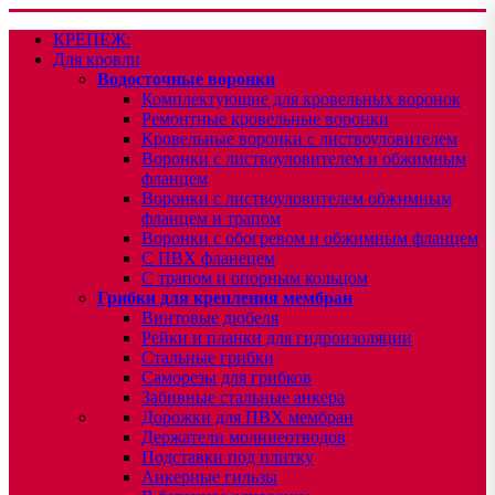
КРЕПЕЖ:
Для кровли
Водосточные воронки
Комплектующие для кровельных воронок
Ремонтные кровельные воронки
Кровельные воронки с листвоуловителем
Воронки с листвоуловителем и обжимным
фланцем
Воронки с листвоуловителем обжимным
фланцем и трапом
Воронки с обогревом и обжимным фланцем
С ПВХ фланецем
С трапом и опорным кольцом
Грибки для крепления мембран
Винтовые дюбеля
Рейки и планки для гидроизоляции
Стальные грибки
Саморезы для грибков
Забивные стальные анкера
Дорожки для ПВХ мембран
Держатели молниеотводов
Подставки под плитку
Анкерные гильзы