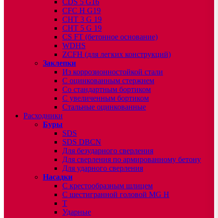
CDS 5 G16
CFC H G19
CHT 3 G 19
CHT 5 G 19
CS FT (бетонное основание)
WDHS
ZCFH (для легких конструкций)
Заклепки
Из коррозионностойкой стали
С оцинкованным стержнем
Со стандартным бортиком
С увеличенным бортиком
Стальные оцинкованные
Расходники
Буры
SDS
SDS DBCN
Для безударного сверления
Для сверления по армированному бетону
Для ударного сверления
Насадки
С крестообразным шлицем
С шестигранной головой MG H
T
Ударные