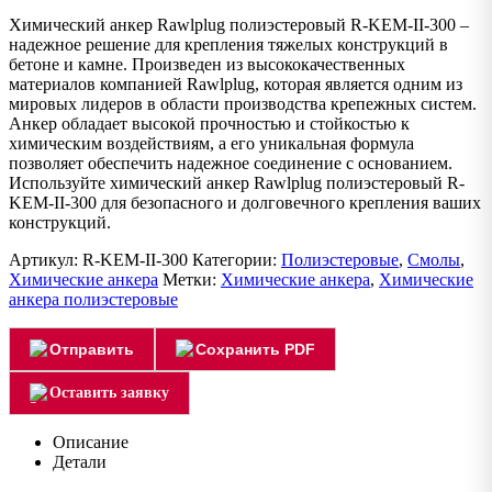
Химический анкер Rawlplug полиэстеровый R-KEM-II-300 –
надежное решение для крепления тяжелых конструкций в
бетоне и камне. Произведен из высококачественных
материалов компанией Rawlplug, которая является одним из
мировых лидеров в области производства крепежных систем.
Анкер обладает высокой прочностью и стойкостью к
химическим воздействиям, а его уникальная формула
позволяет обеспечить надежное соединение с основанием.
Используйте химический анкер Rawlplug полиэстеровый R-
KEM-II-300 для безопасного и долговечного крепления ваших
конструкций.
Артикул:
R-KEM-II-300
Категории:
Полиэстеровые
,
Смолы
,
Химические анкера
Метки:
Химические анкера
,
Химические
анкера полиэстеровые
Отправить
Сохранить PDF
Оставить заявку
Описание
Детали