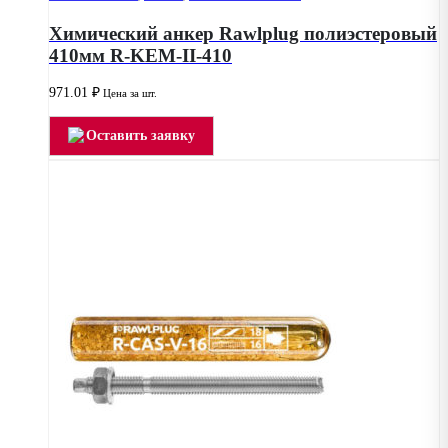
Химический анкер Rawlplug полиэстеровый
410мм R-KEM-II-410
971.01
₽
Цена за шт.
Оставить заявку