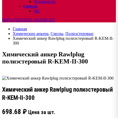
Удлинители
Сверла
МС
INFO@FASTEN-TRADE.RU
Главная
Химические анкера
,
Смолы
,
Полиэстеровые
Химический анкер Rawlplug полиэстеровый R-KEM-II-
300
Химический анкер Rawlplug
полиэстеровый R-KEM-II-300
Химический анкер Rawlplug полиэстеровый
R-KEM-II-300
698.68
₽
Цена за шт.