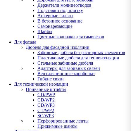
Держатели молниеотводов
Подставки под плитку
Анкерные гильзы
В бетонное основание
Самонарезающие
Шайбы
Цветные колпачки для саморезов
Для фасада
Дюбеля для фасадной изоляции
Забивные дюбеля без распорных элементов
Пластиковые дюбеля для теплоизоляции
Стальные забивные дюбеля
Адаптеры для забивных связей
Вентиляционные коробочки
Гибкие связи
Для технической изоляции
Приварные штифты
CD/PWP
CD/WP2
CD/WP3
CT/WP2
SC/WP3
Перфорированные ленты
Прижимные шайбы