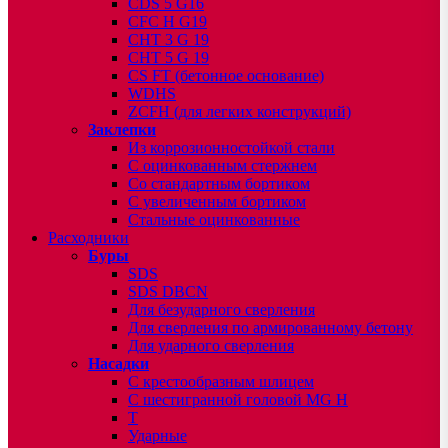
CDS 5 G16
CFC H G19
CHT 3 G 19
CHT 5 G 19
CS FT (бетонное основание)
WDHS
ZCFH (для легких конструкций)
Заклепки
Из коррозионностойкой стали
С оцинкованным стержнем
Со стандартным бортиком
С увеличенным бортиком
Стальные оцинкованные
Расходники
Буры
SDS
SDS DBCN
Для безударного сверления
Для сверления по армированному бетону
Для ударного сверления
Насадки
С крестообразным шлицем
С шестигранной головой MG H
T
Ударные