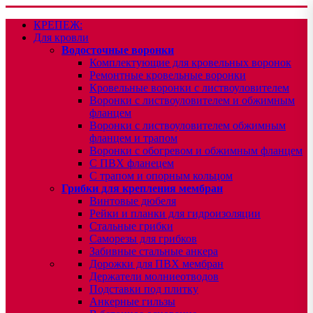
КРЕПЕЖ:
Для кровли
Водосточные воронки
Комплектующие для кровельных воронок
Ремонтные кровельные воронки
Кровельные воронки с листвоуловителем
Воронки с листвоуловителем и обжимным
фланцем
Воронки с листвоуловителем обжимным
фланцем и трапом
Воронки с обогревом и обжимным фланцем
С ПВХ фланецем
С трапом и опорным кольцом
Грибки для крепления мембран
Винтовые дюбеля
Рейки и планки для гидроизоляции
Стальные грибки
Саморезы для грибков
Забивные стальные анкера
Дорожки для ПВХ мембран
Держатели молниеотводов
Подставки под плитку
Анкерные гильзы