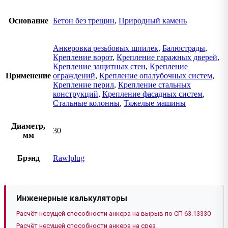
Основание
Бетон без трещин
,
Природный камень
Анкеровка резьбовых шпилек
,
Балюстрады
,
Крепление ворот
,
Крепление гаражных дверей
,
Крепление защитных стен
,
Крепление
Применение
ограждений
,
Крепление опалубочных систем
,
Крепление перил
,
Крепление стальных
конструкций
,
Крепление фасадных систем
,
Стальные колонны
,
Тяжелые машины
Диаметр,
30
мм
Брэнд
Rawlplug
Инженерные калькуляторы
Расчёт несущей способности анкера на вырыв по СП 63.13330
Расчёт несущей способности анкера на срез