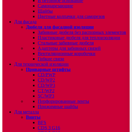
В бетонное основание
Самонарезающие
Шайбы
Цветные колпачки для саморезов
Для фасада
Дюбеля для фасадной изоляции
Забивные дюбеля без распорных элементов
Пластиковые дюбеля для теплоизоляции
Стальные забивные дюбеля
Адаптеры для забивных связей
Вентиляционные коробочки
Гибкие связи
Для технической изоляции
Приварные штифты
CD/PWP
CD/WP2
CD/WP3
CT/WP2
SC/WP3
Перфорированные ленты
Прижимные шайбы
Для металла
Винты
BFS
CDS 3 G16