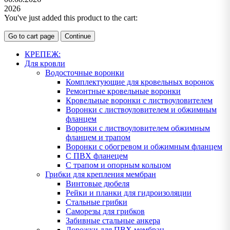
2026
You've just added this product to the cart:
Go to cart page
Continue
КРЕПЕЖ:
Для кровли
Водосточные воронки
Комплектующие для кровельных воронок
Ремонтные кровельные воронки
Кровельные воронки с листвоуловителем
Воронки с листвоуловителем и обжимным
фланцем
Воронки с листвоуловителем обжимным
фланцем и трапом
Воронки с обогревом и обжимным фланцем
С ПВХ фланецем
С трапом и опорным кольцом
Грибки для крепления мембран
Винтовые дюбеля
Рейки и планки для гидроизоляции
Стальные грибки
Саморезы для грибков
Забивные стальные анкера
Дорожки для ПВХ мембран