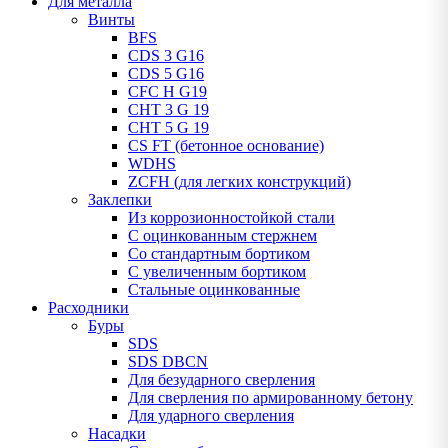
Для металла
Винты
BFS
CDS 3 G16
CDS 5 G16
CFC H G19
CHT 3 G 19
CHT 5 G 19
CS FT (бетонное основание)
WDHS
ZCFH (для легких конструкций)
Заклепки
Из коррозионностойкой стали
С оцинкованным стержнем
Со стандартным бортиком
С увеличенным бортиком
Стальные оцинкованные
Расходники
Буры
SDS
SDS DBCN
Для безударного сверления
Для сверления по армированному бетону
Для ударного сверления
Насадки