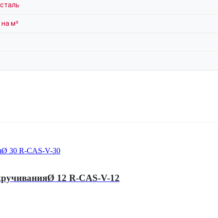
 сталь
 на м²
вкручиванияØ 12 R-CAS-V-12