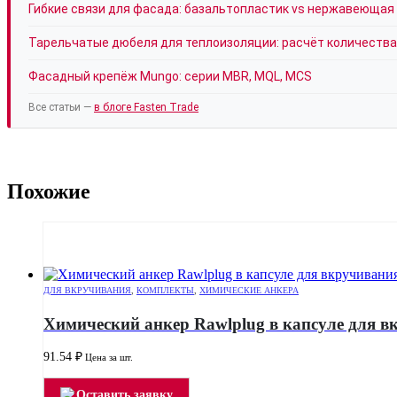
Гибкие связи для фасада: базальтопластик vs нержавеющая
Тарельчатые дюбеля для теплоизоляции: расчёт количества
Фасадный крепёж Mungo: серии MBR, MQL, MCS
Все статьи —
в блоге Fasten Trade
Похожие
ДЛЯ ВКРУЧИВАНИЯ
,
КОМПЛЕКТЫ
,
ХИМИЧЕСКИЕ АНКЕРА
Химический анкер Rawlplug в капсуле для 
91.54
₽
Цена за шт.
Оставить заявку