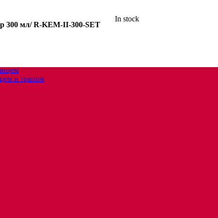
In stock
р 300 мл/ R-KEM-II-300-SET
анцем
цем и трапом