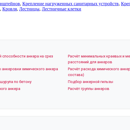
онштейнов
,
Крепление нагруженных санитарных устройств
,
Кре
,
Кровля
,
Лестницы
,
Лестничные клетки
й способности анкера на срез
Расчёт минимальных краевых и м
расстояний для анкеров
ы анкеровки химического анкера
Расчёт расхода химического анкер
состава)
шурупа по бетону
Подбор анкерной гильзы
ого анкера
Расчёт группы анкеров