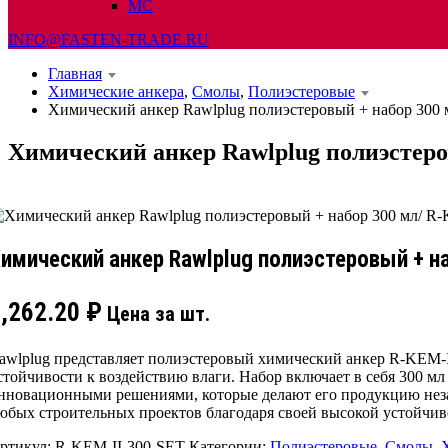
МС
INFO@FASTEN-TRADE.RU
Главная
Химические анкера
,
Смолы
,
Полиэстеровые
Химический анкер Rawlplug полиэстеровый + набор 300 
Химический анкер Rawlplug полиэстеро
имический анкер Rawlplug полиэстеровый + на
1,262.20
₽
Цена за шт.
awlplug представляет полиэстеровый химический анкер R-KEM-I
стойчивости к воздействию влаги. Набор включает в себя 300 мл
нновационными решениями, которые делают его продукцию нез
юбых строительных проектов благодаря своей высокой устойчиво
ртикул:
R-KEM-II-300-SET
Категории:
Полиэстеровые
,
Смолы
,