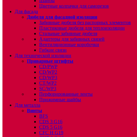
Шайбы
Цветные колпачки для саморезов
Для фасада
Дюбеля для фасадной изоляции
Забивные дюбеля без распорных элементов
Пластиковые дюбеля для теплоизоляции
Стальные забивные дюбеля
Адаптеры для забивных связей
Вентиляционные коробочки
Гибкие связи
Для технической изоляции
Приварные штифты
CD/PWP
CD/WP2
CD/WP3
CT/WP2
SC/WP3
Перфорированные ленты
Прижимные шайбы
Для металла
Винты
BFS
CDS 3 G16
CDS 5 G16
CFC H G19