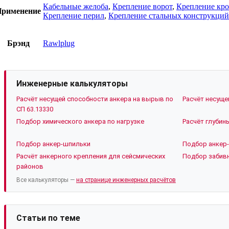
Кабельные желоба
,
Крепление ворот
,
Крепление кр
рименение
Крепление перил
,
Крепление стальных конструкций
Брэнд
Rawlplug
Инженерные калькуляторы
Расчёт несущей способности анкера на вырыв по
Расчёт несуще
СП 63.13330
Подбор химического анкера по нагрузке
Расчёт глубин
Подбор анкер-шпильки
Подбор анкер-
Расчёт анкерного крепления для сейсмических
Подбор забивн
районов
Все калькуляторы —
на странице инженерных расчётов
Статьи по теме