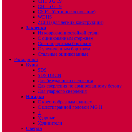
CHT 3 G 19
CHT 5 G 19
CS FT (бетонное основание)
WDHS
ZCFH (для легких конструкций)
Заклепки
Из коррозионностойкой стали
С оцинкованным стержнем
Со стандартным бортиком
С увеличенным бортиком
Стальные оцинкованные
Расходники
Буры
SDS
SDS DBCN
Для безударного сверления
Для сверления по армированному бетону
Для ударного сверления
Насадки
С крестообразным шлицем
С шестигранной головой MG H
T
Ударные
Удлинители
Сверла