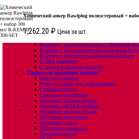
КРЕПЕЖ:
Химический анкер Rawlplug полиэстеровый + набо
Для кровли
Водосточные воронки
Комплектующие для кровельных воронок
1,262.20
₽
Цена за шт.
Ремонтные кровельные воронки
Кровельные воронки с листвоуловителем
Воронки с листвоуловителем и обжимным фл
Воронки с листвоуловителем обжимным флан
Воронки с обогревом и обжимным фланцем
С ПВХ фланецем
С трапом и опорным кольцом
Грибки для крепления мембран
Винтовые дюбеля
Рейки и планки для гидроизоляции
Стальные грибки
Саморезы для грибков
Забивные стальные анкера
Дорожки для ПВХ мембран
Держатели молниеотводов
Подставки под плитку
Анкерные гильзы
В бетонное основание
Самонарезающие