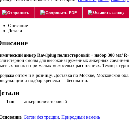
Отправить
Сохранить PDF
Оставить заявку
Описание
Детали
Описание
имический анкер Rawlplug полиэстеровый + набор 300 мл/ R
олиэстерной смолы для высоконагруженных анкерных соединени
раевых зонах и при малых межосевых расстояниях. Температурны
родажа оптом и в розницу. Доставка по Москве, Московской об
онсультации и подбор крепежа — бесплатно.
Детали
Тип
анкер полиэстеровый
Основание
Бетон без трещин
,
Природный камень