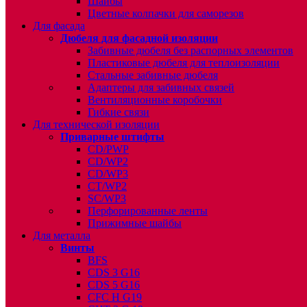
Шайбы
Цветные колпачки для саморезов
Для фасада
Дюбеля для фасадной изоляции
Забивные дюбеля без распорных элементов
Пластиковые дюбеля для теплоизоляции
Стальные забивные дюбеля
Адаптеры для забивных связей
Вентиляционные коробочки
Гибкие связи
Для технической изоляции
Приварные штифты
CD/PWP
CD/WP2
CD/WP3
CT/WP2
SC/WP3
Перфорированные ленты
Прижимные шайбы
Для металла
Винты
BFS
CDS 3 G16
CDS 5 G16
CFC H G19