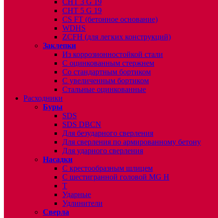
CHT 3 G 19
CHT 5 G 19
CS FT (бетонное основание)
WDHS
ZCFH (для легких конструкций)
Заклепки
Из коррозионностойкой стали
С оцинкованным стержнем
Со стандартным бортиком
С увеличенным бортиком
Стальные оцинкованные
Расходники
Буры
SDS
SDS DBCN
Для безударного сверления
Для сверления по армированному бетону
Для ударного сверления
Насадки
С крестообразным шлицем
С шестигранной головой MG H
T
Ударные
Удлинители
Сверла