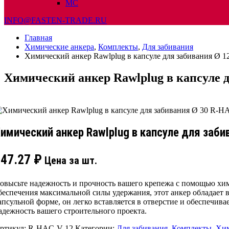
МС
INFO@FASTEN-TRADE.RU
Главная
Химические анкера
,
Комплекты
,
Для забивания
Химический анкер Rawlplug в капсуле для забивания Ø 
Химический анкер Rawlplug в капсуле 
имический анкер Rawlplug в капсуле для заби
147.27
₽
Цена за шт.
овысьте надежность и прочность вашего крепежа с помощью хим
беспечения максимальной силы удержания, этот анкер обладает 
апсульной форме, он легко вставляется в отверстие и обеспечив
адежность вашего строительного проекта.
ртикул:
R-HAC-V-12
Категории:
Для забивания
,
Комплекты
,
Хим