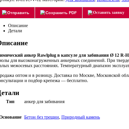
Отправить
Сохранить PDF
Оставить заявку
Описание
Детали
Описание
имический анкер Rawlplug в капсуле для забивания Ø 12 R-
молы для высоконагруженных анкерных соединений. При тверден
алых межосевых расстояниях. Температурный диапазон эксплуата
родажа оптом и в розницу. Доставка по Москве, Московской об
онсультации и подбор крепежа — бесплатно.
Детали
Тип
анкер для забивания
Основание
Бетон без трещин
,
Природный камень