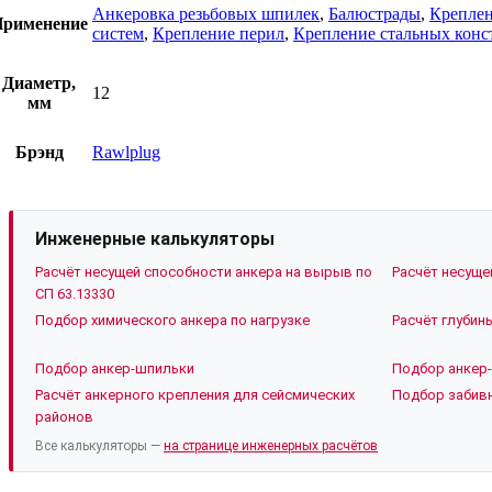
Анкеровка резьбовых шпилек
,
Балюстрады
,
Креплен
рименение
систем
,
Крепление перил
,
Крепление стальных конс
Диаметр,
12
мм
Брэнд
Rawlplug
Инженерные калькуляторы
Расчёт несущей способности анкера на вырыв по
Расчёт несуще
СП 63.13330
Подбор химического анкера по нагрузке
Расчёт глубин
Подбор анкер-шпильки
Подбор анкер-
Расчёт анкерного крепления для сейсмических
Подбор забивн
районов
Все калькуляторы —
на странице инженерных расчётов