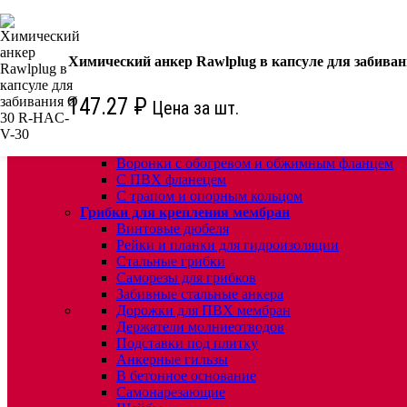
КРЕПЕЖ:
Для кровли
Химический анкер Rawlplug в капсуле для забива
Водосточные воронки
Комплектующие для кровельных воронок
Ремонтные кровельные воронки
147.27
₽
Цена за шт.
Кровельные воронки с листвоуловителем
Воронки с листвоуловителем и обжимным фл
Воронки с листвоуловителем обжимным флан
Воронки с обогревом и обжимным фланцем
С ПВХ фланецем
С трапом и опорным кольцом
Грибки для крепления мембран
Винтовые дюбеля
Рейки и планки для гидроизоляции
Стальные грибки
Саморезы для грибков
Забивные стальные анкера
Дорожки для ПВХ мембран
Держатели молниеотводов
Подставки под плитку
Анкерные гильзы
В бетонное основание
Самонарезающие