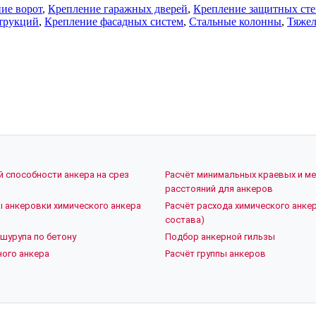
ие ворот
,
Крепление гаражных дверей
,
Крепление защитных ст
трукций
,
Крепление фасадных систем
,
Стальные колонны
,
Тяже
й способности анкера на срез
Расчёт минимальных краевых и м
расстояний для анкеров
ы анкеровки химического анкера
Расчёт расхода химического анкер
состава)
шурупа по бетону
Подбор анкерной гильзы
ого анкера
Расчёт группы анкеров