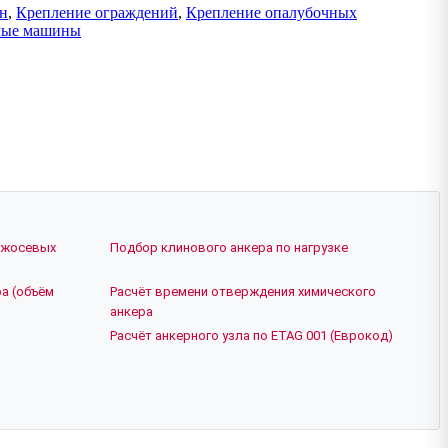
ен
,
Крепление ограждений
,
Крепление опалубочных
лые машины
ежосевых
Подбор клинового анкера по нагрузке
а (объём
Расчёт времени отверждения химического
анкера
Расчёт анкерного узла по ETAG 001 (Еврокод)