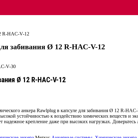
12 R-HAC-V-12
для забивания Ø 12 R-HAC-V-12
вания Ø 12 R-HAC-V-12
ического анкера Rawlplug в капсуле для забивания Ø 12 R-HAC
высокой устойчивостью к воздействию химических веществ и эк
ает надежное крепление даже при высоких нагрузках. Доверьтесь 
ические анкера
Метки:
Анкерные системы
,
Химические анкера