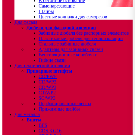
В бетонное основание
Самонарезающие
Шайбы
Цветные колпачки для саморезов
Для фасада
Дюбеля для фасадной изоляции
Забивные дюбеля без распорных элементов
Пластиковые дюбеля для теплоизоляции
Стальные забивные дюбеля
Адаптеры для забивных связей
Вентиляционные коробочки
Гибкие связи
Для технической изоляции
Приварные штифты
CD/PWP
CD/WP2
CD/WP3
CT/WP2
SC/WP3
Перфорированные ленты
Прижимные шайбы
Для металла
Винты
BFS
CDS 3 G16