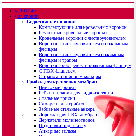
КРЕПЕЖ:
Для кровли
Водосточные воронки
Комплектующие для кровельных воронок
Ремонтные кровельные воронки
Кровельные воронки с листвоуловителем
Воронки с листвоуловителем и обжимным
фланцем
Воронки с листвоуловителем обжимным
фланцем и трапом
Воронки с обогревом и обжимным фланцем
С ПВХ фланецем
С трапом и опорным кольцом
Грибки для крепления мембран
Винтовые дюбеля
Рейки и планки для гидроизоляции
Стальные грибки
Саморезы для грибков
Забивные стальные анкера
Дорожки для ПВХ мембран
Держатели молниеотводов
Подставки под плитку
Анкерные гильзы