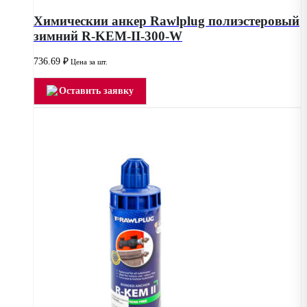
Химическии анкер Rawlplug полиэстеровый
зимний R-KEM-II-300-W
736.69
₽
Цена за шт.
Оставить заявку