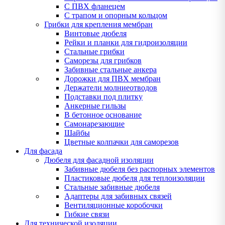
С ПВХ фланецем
С трапом и опорным кольцом
Грибки для крепления мембран
Винтовые дюбеля
Рейки и планки для гидроизоляции
Стальные грибки
Саморезы для грибков
Забивные стальные анкера
Дорожки для ПВХ мембран
Держатели молниеотводов
Подставки под плитку
Анкерные гильзы
В бетонное основание
Самонарезающие
Шайбы
Цветные колпачки для саморезов
Для фасада
Дюбеля для фасадной изоляции
Забивные дюбеля без распорных элементов
Пластиковые дюбеля для теплоизоляции
Стальные забивные дюбеля
Адаптеры для забивных связей
Вентиляционные коробочки
Гибкие связи
Для технической изоляции