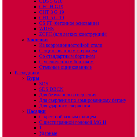
CDS 5 G16
CFC H G19
CHT 3 G 19
CHT 5 G 19
CS FT (бетонное основание)
WDHS
ZCFH (для легких конструкций)
Заклепки
Из коррозионностойкой стали
С оцинкованным стержнем
Со стандартным бортиком
С увеличенным бортиком
Стальные оцинкованные
Расходники
Буры
SDS
SDS DBCN
Для безударного сверления
Для сверления по армированному бетону
Для ударного сверления
Насадки
С крестообразным шлицем
С шестигранной головой MG H
T
Ударные