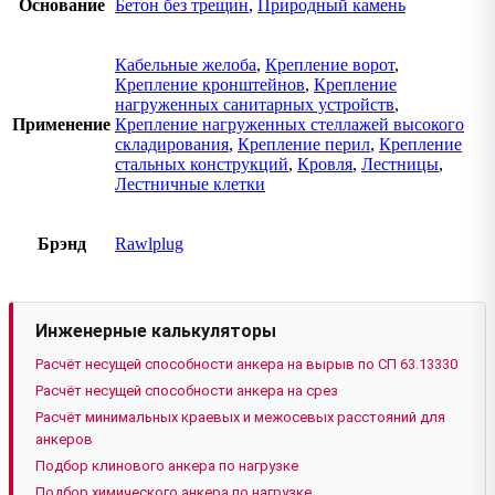
Основание
Бетон без трещин
,
Природный камень
Кабельные желоба
,
Крепление ворот
,
Крепление кронштейнов
,
Крепление
нагруженных санитарных устройств
,
Применение
Крепление нагруженных стеллажей высокого
складирования
,
Крепление перил
,
Крепление
стальных конструкций
,
Кровля
,
Лестницы
,
Лестничные клетки
Брэнд
Rawlplug
Инженерные калькуляторы
Расчёт несущей способности анкера на вырыв по СП 63.13330
Расчёт несущей способности анкера на срез
Расчёт минимальных краевых и межосевых расстояний для
анкеров
Подбор клинового анкера по нагрузке
Подбор химического анкера по нагрузке