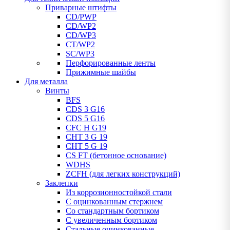
Приварные штифты
CD/PWP
CD/WP2
CD/WP3
CT/WP2
SC/WP3
Перфорированные ленты
Прижимные шайбы
Для металла
Винты
BFS
CDS 3 G16
CDS 5 G16
CFC H G19
CHT 3 G 19
CHT 5 G 19
CS FT (бетонное основание)
WDHS
ZCFH (для легких конструкций)
Заклепки
Из коррозионностойкой стали
С оцинкованным стержнем
Со стандартным бортиком
С увеличенным бортиком
Стальные оцинкованные