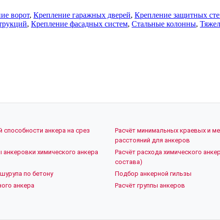
ие ворот
,
Крепление гаражных дверей
,
Крепление защитных ст
трукций
,
Крепление фасадных систем
,
Стальные колонны
,
Тяже
й способности анкера на срез
Расчёт минимальных краевых и м
расстояний для анкеров
ы анкеровки химического анкера
Расчёт расхода химического анкер
состава)
шурупа по бетону
Подбор анкерной гильзы
ого анкера
Расчёт группы анкеров