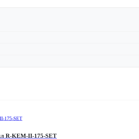
мл R-KEM-II-175-SET