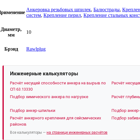
Анкеровка резьбовых шпилек
,
Балюстрады
,
Креплен
рименение
систем
,
Крепление перил
,
Крепление стальных конс
Диаметр,
10
мм
Брэнд
Rawlplug
Инженерные калькуляторы
Расчёт несущей способности анкера на вырыв по
Расчёт несуще
СП 63.13330
Подбор химического анкера по нагрузке
Расчёт глубин
Подбор анкер-шпильки
Подбор анкер-
Расчёт анкерного крепления для сейсмических
Подбор забивн
районов
Все калькуляторы —
на странице инженерных расчётов