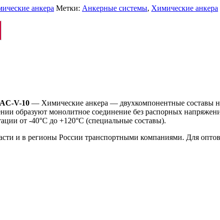
ические анкера
Метки:
Анкерные системы
,
Химические анкера
HAC-V-10
— Химические анкера — двухкомпонентные составы на
ии образуют монолитное соединение без распорных напряжений
ции от -40°C до +120°C (специальные составы).
ласти и в регионы России транспортными компаниями. Для опто