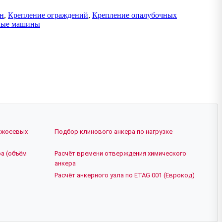
ен
,
Крепление ограждений
,
Крепление опалубочных
лые машины
ежосевых
Подбор клинового анкера по нагрузке
а (объём
Расчёт времени отверждения химического
анкера
Расчёт анкерного узла по ETAG 001 (Еврокод)