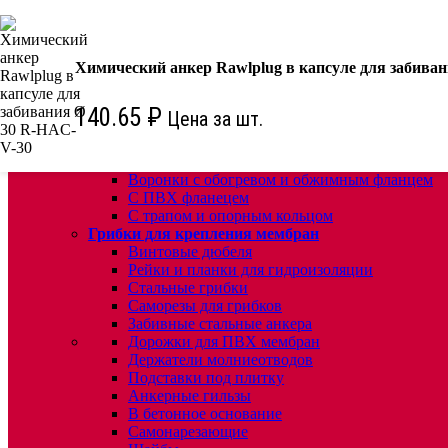
КРЕПЕЖ:
Для кровли
Химический анкер Rawlplug в капсуле для забива
Водосточные воронки
Комплектующие для кровельных воронок
Ремонтные кровельные воронки
140.65
₽
Цена за шт.
Кровельные воронки с листвоуловителем
Воронки с листвоуловителем и обжимным фл
Воронки с листвоуловителем обжимным флан
Воронки с обогревом и обжимным фланцем
С ПВХ фланецем
С трапом и опорным кольцом
Грибки для крепления мембран
Винтовые дюбеля
Рейки и планки для гидроизоляции
Стальные грибки
Саморезы для грибков
Забивные стальные анкера
Дорожки для ПВХ мембран
Держатели молниеотводов
Подставки под плитку
Анкерные гильзы
В бетонное основание
Самонарезающие