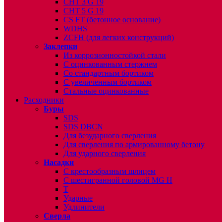
CHT 3 G 19
CHT 5 G 19
CS FT (бетонное основание)
WDHS
ZCFH (для легких конструкций)
Заклепки
Из коррозионностойкой стали
С оцинкованным стержнем
Со стандартным бортиком
С увеличенным бортиком
Стальные оцинкованные
Расходники
Буры
SDS
SDS DBCN
Для безударного сверления
Для сверления по армированному бетону
Для ударного сверления
Насадки
С крестообразным шлицем
С шестигранной головой MG H
T
Ударные
Удлинители
Сверла