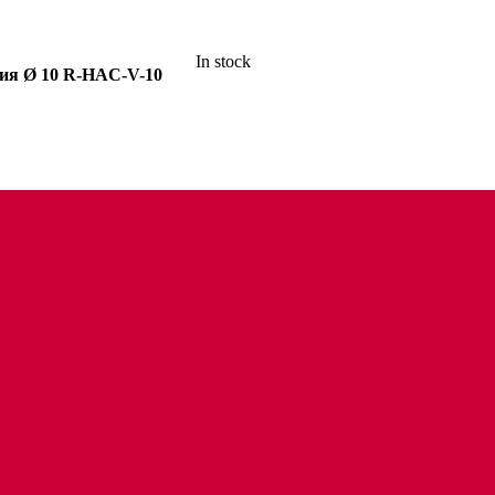
In stock
ния Ø 10 R-HAC-V-10
анцем
цем и трапом