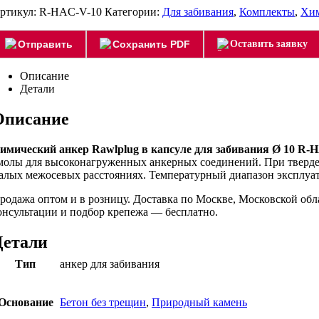
ртикул:
R-HAC-V-10
Категории:
Для забивания
,
Комплекты
,
Хим
Отправить
Сохранить PDF
Оставить заявку
Описание
Детали
Описание
имический анкер Rawlplug в капсуле для забивания Ø 10 R-
молы для высоконагруженных анкерных соединений. При тверден
алых межосевых расстояниях. Температурный диапазон эксплуата
родажа оптом и в розницу. Доставка по Москве, Московской об
онсультации и подбор крепежа — бесплатно.
Детали
Тип
анкер для забивания
Основание
Бетон без трещин
,
Природный камень