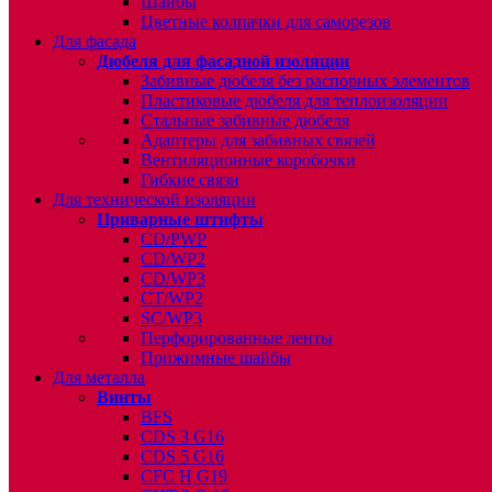
Шайбы
Цветные колпачки для саморезов
Для фасада
Дюбеля для фасадной изоляции
Забивные дюбеля без распорных элементов
Пластиковые дюбеля для теплоизоляции
Стальные забивные дюбеля
Адаптеры для забивных связей
Вентиляционные коробочки
Гибкие связи
Для технической изоляции
Приварные штифты
CD/PWP
CD/WP2
CD/WP3
CT/WP2
SC/WP3
Перфорированные ленты
Прижимные шайбы
Для металла
Винты
BFS
CDS 3 G16
CDS 5 G16
CFC H G19