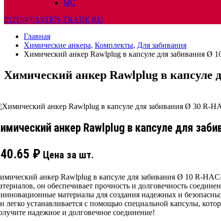
МС
INFO@FASTEN-TRADE.RU
Главная
Химические анкера
,
Комплекты
,
Для забивания
Химический анкер Rawlplug в капсуле для забивания Ø 
Химический анкер Rawlplug в капсуле 
имический анкер Rawlplug в капсуле для заби
140.65
₽
Цена за шт.
имический анкер Rawlplug в капсуле для забивания Ø 10 R-HAC
атериалов, он обеспечивает прочность и долговечность соедине
 инновационные материалы для создания надежных и безопасны
н легко устанавливается с помощью специальной капсулы, котор
олучите надежное и долговечное соединение!