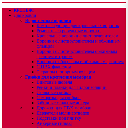
КРЕПЕЖ:
Для кровли
Водосточные воронки
Комплектующие для кровельных воронок
Ремонтные кровельные воронки
Кровельные воронки с листвоуловителем
Воронки с листвоуловителем и обжимным
фланцем
Воронки с листвоуловителем обжимным
фланцем и трапом
Воронки с обогревом и обжимным фланцем
С ПВХ фланецем
С трапом и опорным кольцом
Грибки для крепления мембран
Винтовые дюбеля
Рейки и планки для гидроизоляции
Стальные грибки
Саморезы для грибков
Забивные стальные анкера
Дорожки для ПВХ мембран
Держатели молниеотводов
Подставки под плитку
Анкерные гильзы