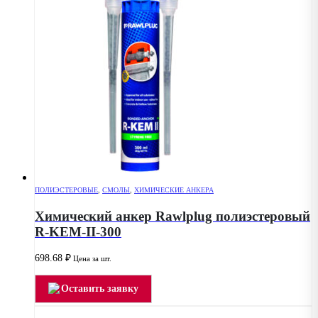
ПОЛИЭСТЕРОВЫЕ
,
СМОЛЫ
,
ХИМИЧЕСКИЕ АНКЕРА
Химический анкер Rawlplug полиэстеровый
R-KEM-II-300
698.68
₽
Цена за шт.
Оставить заявку