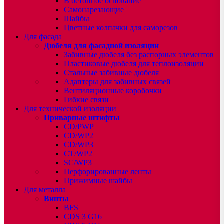
В бетонное основание
Самонарезающие
Шайбы
Цветные колпачки для саморезов
Для фасада
Дюбеля для фасадной изоляции
Забивные дюбеля без распорных элементов
Пластиковые дюбеля для теплоизоляции
Стальные забивные дюбеля
Адаптеры для забивных связей
Вентиляционные коробочки
Гибкие связи
Для технической изоляции
Приварные штифты
CD/PWP
CD/WP2
CD/WP3
CT/WP2
SC/WP3
Перфорированные ленты
Прижимные шайбы
Для металла
Винты
BFS
CDS 3 G16