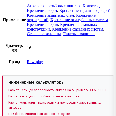
Анкеровка резьбовых шпилек
,
Балюстрады
,
Крепление ворот
,
Крепление гаражных дверей
,
Крепление защитных стен
,
Крепление
Применение
ограждений
,
Крепление опалубочных систем
,
Крепление перил
,
Крепление стальных
конструкций
,
Крепление фасадных систем
,
Стальные колонны
,
Тяжелые машины
Диаметр,
16
мм
Брэнд
Rawlplug
Инженерные калькуляторы
Расчёт несущей способности анкера на вырыв по СП 63.13330
Расчёт несущей способности анкера на срез
Расчёт минимальных краевых и межосевых расстояний для
анкеров
Подбор клинового анкера по нагрузке