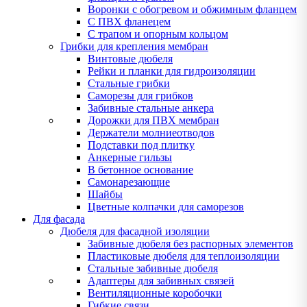
Воронки с обогревом и обжимным фланцем
С ПВХ фланецем
С трапом и опорным кольцом
Грибки для крепления мембран
Винтовые дюбеля
Рейки и планки для гидроизоляции
Стальные грибки
Саморезы для грибков
Забивные стальные анкера
Дорожки для ПВХ мембран
Держатели молниеотводов
Подставки под плитку
Анкерные гильзы
В бетонное основание
Самонарезающие
Шайбы
Цветные колпачки для саморезов
Для фасада
Дюбеля для фасадной изоляции
Забивные дюбеля без распорных элементов
Пластиковые дюбеля для теплоизоляции
Стальные забивные дюбеля
Адаптеры для забивных связей
Вентиляционные коробочки
Гибкие связи