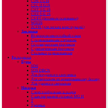
CDS 5 G16
CFC H G19
CHT 3 G 19
CHT 5 G 19
CS FT (бетонное основание)
WDHS
ZCFH (для легких конструкций)
Заклепки
Из коррозионностойкой стали
С оцинкованным стержнем
Со стандартным бортиком
С увеличенным бортиком
Стальные оцинкованные
Расходники
Буры
SDS
SDS DBCN
Для безударного сверления
Для сверления по армированному бетону
Для ударного сверления
Насадки
С крестообразным шлицем
С шестигранной головой MG H
T
Ударные