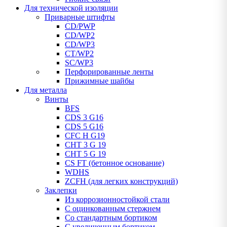
Для технической изоляции
Приварные штифты
CD/PWP
CD/WP2
CD/WP3
CT/WP2
SC/WP3
Перфорированные ленты
Прижимные шайбы
Для металла
Винты
BFS
CDS 3 G16
CDS 5 G16
CFC H G19
CHT 3 G 19
CHT 5 G 19
CS FT (бетонное основание)
WDHS
ZCFH (для легких конструкций)
Заклепки
Из коррозионностойкой стали
С оцинкованным стержнем
Со стандартным бортиком
С увеличенным бортиком