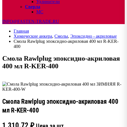
Удлинители
Сверла
МС
INFO@FASTEN-TRADE.RU
Главная
Химические анкера
,
Смолы
,
Эпоксидно - акриловые
Смола Rawlplug эпоксидно-акриловая 400 мл R-KER-
400
Смола Rawlplug эпоксидно-акриловая
400 мл R-KER-400
Смола Rawlplug эпоксидно-акриловая 400
мл R-KER-400
1,310.72
₽
Цена за шт.