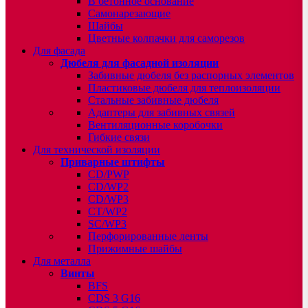
В бетонное основание
Самонарезающие
Шайбы
Цветные колпачки для саморезов
Для фасада
Дюбеля для фасадной изоляции
Забивные дюбеля без распорных элементов
Пластиковые дюбеля для теплоизоляции
Стальные забивные дюбеля
Адаптеры для забивных связей
Вентиляционные коробочки
Гибкие связи
Для технической изоляции
Приварные штифты
CD/PWP
CD/WP2
CD/WP3
CT/WP2
SC/WP3
Перфорированные ленты
Прижимные шайбы
Для металла
Винты
BFS
CDS 3 G16