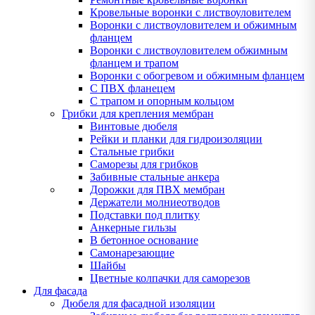
Кровельные воронки с листвоуловителем
Воронки с листвоуловителем и обжимным
фланцем
Воронки с листвоуловителем обжимным
фланцем и трапом
Воронки с обогревом и обжимным фланцем
С ПВХ фланецем
С трапом и опорным кольцом
Грибки для крепления мембран
Винтовые дюбеля
Рейки и планки для гидроизоляции
Стальные грибки
Саморезы для грибков
Забивные стальные анкера
Дорожки для ПВХ мембран
Держатели молниеотводов
Подставки под плитку
Анкерные гильзы
В бетонное основание
Самонарезающие
Шайбы
Цветные колпачки для саморезов
Для фасада
Дюбеля для фасадной изоляции