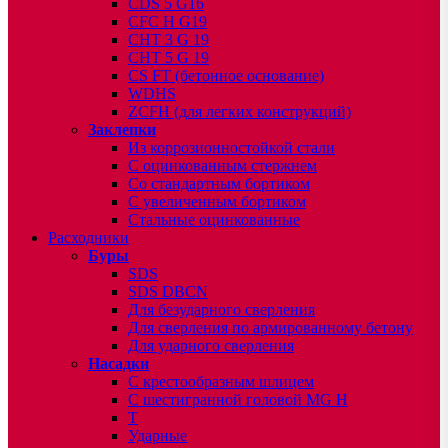
CDS 5 G16
CFC H G19
CHT 3 G 19
CHT 5 G 19
CS FT (бетонное основание)
WDHS
ZCFH (для легких конструкций)
Заклепки
Из коррозионностойкой стали
С оцинкованным стержнем
Со стандартным бортиком
С увеличенным бортиком
Стальные оцинкованные
Расходники
Буры
SDS
SDS DBCN
Для безударного сверления
Для сверления по армированному бетону
Для ударного сверления
Насадки
С крестообразным шлицем
С шестигранной головой MG H
T
Ударные