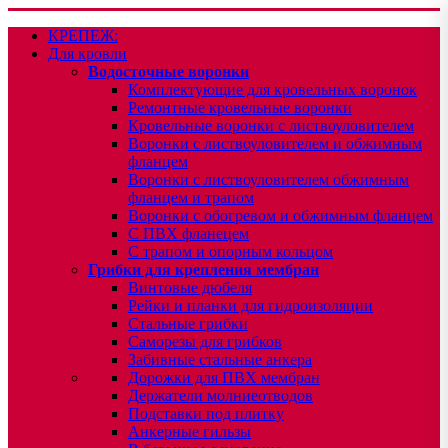
КРЕПЕЖ:
Для кровли
Водосточные воронки
Комплектующие для кровельных воронок
Ремонтные кровельные воронки
Кровельные воронки с листвоуловителем
Воронки с листвоуловителем и обжимным
фланцем
Воронки с листвоуловителем обжимным
фланцем и трапом
Воронки с обогревом и обжимным фланцем
С ПВХ фланецем
С трапом и опорным кольцом
Грибки для крепления мембран
Винтовые дюбеля
Рейки и планки для гидроизоляции
Стальные грибки
Саморезы для грибков
Забивные стальные анкера
Дорожки для ПВХ мембран
Держатели молниеотводов
Подставки под плитку
Анкерные гильзы