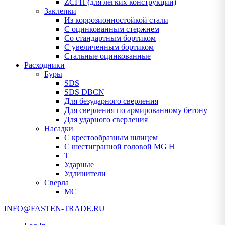
ZCFH (для легких конструкций)
Заклепки
Из коррозионностойкой стали
С оцинкованным стержнем
Со стандартным бортиком
С увеличенным бортиком
Стальные оцинкованные
Расходники
Буры
SDS
SDS DBCN
Для безударного сверления
Для сверления по армированному бетону
Для ударного сверления
Насадки
С крестообразным шлицем
С шестигранной головой MG H
T
Ударные
Удлинители
Сверла
МС
INFO@FASTEN-TRADE.RU