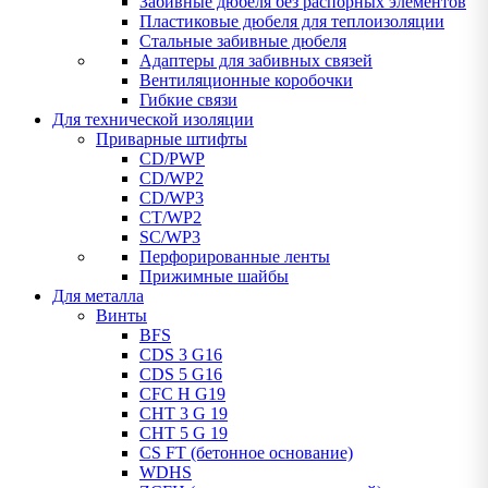
Забивные дюбеля без распорных элементов
Пластиковые дюбеля для теплоизоляции
Стальные забивные дюбеля
Адаптеры для забивных связей
Вентиляционные коробочки
Гибкие связи
Для технической изоляции
Приварные штифты
CD/PWP
CD/WP2
CD/WP3
CT/WP2
SC/WP3
Перфорированные ленты
Прижимные шайбы
Для металла
Винты
BFS
CDS 3 G16
CDS 5 G16
CFC H G19
CHT 3 G 19
CHT 5 G 19
CS FT (бетонное основание)
WDHS