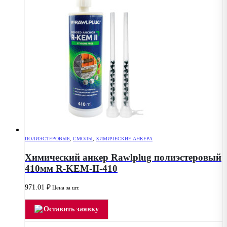
ПОЛИЭСТЕРОВЫЕ
,
СМОЛЫ
,
ХИМИЧЕСКИЕ АНКЕРА
Химический анкер Rawlplug полиэстеровый
410мм R-KEM-II-410
971.01
₽
Цена за шт.
Оставить заявку