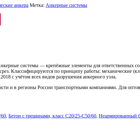
еские анкера
Метка:
Анкерные системы
керные системы — крепёжные элементы для ответственных сое
рез. Классифицируются по принципу работы: механические (кл
2018 с учётом всех видов разрушения анкерного узла.
ласти и в регионы России транспортными компаниями. Для опто
/60
,
Бетон с трещинами, класс C20/25-C50/60
,
Неармированный б