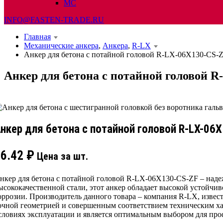
МС
INFO@FASTEN-TRADE.RU
Главная
Механические анкера
,
Анкера
,
R-LX
Анкер для бетона с потайной головой R-LX-06X130-CS-
Анкер для бетона с потайной головой 
нкер для бетона с потайной головой R-LX-06
26.42
₽
Цена за шт.
нкер для бетона с потайной головой R-LX-06X130-CS-ZF – наде
ысококачественной стали, этот анкер обладает высокой устойчи
оррозии. Производитель данного товара – компания R-LX, изве
очной геометрией и совершенным соответствием техническим хар
словиях эксплуатации и является оптимальным выбором для про