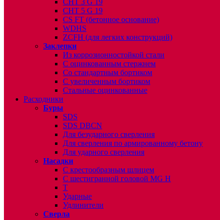
CHT 3 G 19
CHT 5 G 19
CS FT (бетонное основание)
WDHS
ZCFH (для легких конструкций)
Заклепки
Из коррозионностойкой стали
С оцинкованным стержнем
Со стандартным бортиком
С увеличенным бортиком
Стальные оцинкованные
Расходники
Буры
SDS
SDS DBCN
Для безударного сверления
Для сверления по армированному бетону
Для ударного сверления
Насадки
С крестообразным шлицем
С шестигранной головой MG H
T
Ударные
Удлинители
Сверла