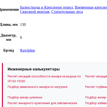
Балюстрады и Крепление перил
,
Временные крепле
рименение
Сквозной монтаж
,
Строительные леса
Длина, мм
130
Диаметр,
6
мм
Брэнд
Rawlplug
Инженерные калькуляторы
Расчёт несущей способности анкера на вырыв по
Расчёт несуще
СП 63.13330
Подбор химического анкера по нагрузке
Расчёт глубин
Подбор анкер-шпильки
Подбор анкер-
Расчёт анкерного крепления для сейсмических
Подбор забивн