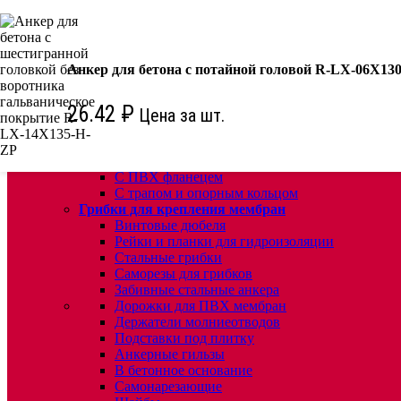
КРЕПЕЖ:
Для кровли
Водосточные воронки
Анкер для бетона с потайной головой R-LX-06X13
Комплектующие для кровельных воронок
Ремонтные кровельные воронки
26.42
₽
Цена за шт.
Кровельные воронки с листвоуловителем
Воронки с листвоуловителем и обжимным фл
Воронки с листвоуловителем обжимным флан
Воронки с обогревом и обжимным фланцем
С ПВХ фланецем
С трапом и опорным кольцом
Грибки для крепления мембран
Винтовые дюбеля
Рейки и планки для гидроизоляции
Стальные грибки
Саморезы для грибков
Забивные стальные анкера
Дорожки для ПВХ мембран
Держатели молниеотводов
Подставки под плитку
Анкерные гильзы
В бетонное основание
Самонарезающие