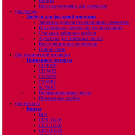
Шайбы
Цветные колпачки для саморезов
Для фасада
Дюбеля для фасадной изоляции
Забивные дюбеля без распорных элементов
Пластиковые дюбеля для теплоизоляции
Стальные забивные дюбеля
Адаптеры для забивных связей
Вентиляционные коробочки
Гибкие связи
Для технической изоляции
Приварные штифты
CD/PWP
CD/WP2
CD/WP3
CT/WP2
SC/WP3
Перфорированные ленты
Прижимные шайбы
Для металла
Винты
BFS
CDS 3 G16
CDS 5 G16
CFC H G19