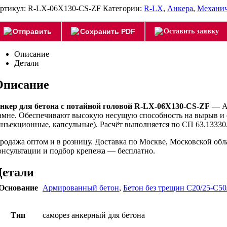
ртикул:
R-LX-06X130-CS-ZF
Категории:
R-LX
,
Анкера
,
Механич
Отправить
Сохранить PDF
Оставить заявку
Описание
Детали
Описание
нкер для бетона с потайной головой R-LX-06X130-CS-ZF
— Ан
амне. Обеспечивают высокую несущую способность на вырыв и с
инъекционные, капсульные). Расчёт выполняется по СП 63.13330.
родажа оптом и в розницу. Доставка по Москве, Московской об
онсультации и подбор крепежа — бесплатно.
Детали
Основание
Армированный бетон
,
Бетон без трещин C20/25-C50
Тип
саморез анкерный для бетона