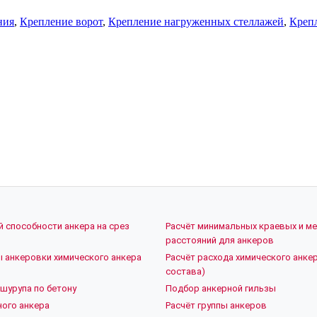
ния
,
Крепление ворот
,
Крепление нагруженных стеллажей
,
Креп
й способности анкера на срез
Расчёт минимальных краевых и м
расстояний для анкеров
ы анкеровки химического анкера
Расчёт расхода химического анкер
состава)
шурупа по бетону
Подбор анкерной гильзы
ого анкера
Расчёт группы анкеров