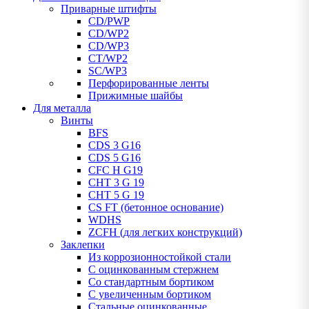
Приварные штифты
CD/PWP
CD/WP2
CD/WP3
CT/WP2
SC/WP3
Перфорированные ленты
Прижимные шайбы
Для металла
Винты
BFS
CDS 3 G16
CDS 5 G16
CFC H G19
CHT 3 G 19
CHT 5 G 19
CS FT (бетонное основание)
WDHS
ZCFH (для легких конструкций)
Заклепки
Из коррозионностойкой стали
С оцинкованным стержнем
Со стандартным бортиком
С увеличенным бортиком
Стальные оцинкованные