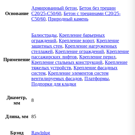
Армированный бетон
,
Бетон без трещин
Основание
C20/25-C50/60
,
Бетон с трещинами C20/25-
C50/60
,
Природный камень
Балюстрады
,
Крепление барьерных
ограждений
,
Крепление ворот
,
Крепление
защитных стен
,
Крепление нагруженных
стеллажей
,
Крепление ограждений
,
Крепление
пассажирских лифтов
,
Крепление перил
,
Применение
Крепление стальных конструкций
,
Крепление
тяжелых устройств
,
Крепление фасадных
систем
,
Крепление элементов систем
вентилируемых фасадов
,
Платформы
,
Подпорки для кладки
Диаметр,
8
мм
Длина, мм
85
Брэнд
Rawlplug