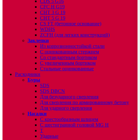
CDS 5 G16
CFC H G19
CHT 3 G 19
CHT 5 G 19
CS FT (бетонное основание)
WDHS
ZCFH (для легких конструкций)
Заклепки
Из коррозионностойкой стали
С оцинкованным стержнем
Со стандартным бортиком
С увеличенным бортиком
Стальные оцинкованные
Расходники
Буры
SDS
SDS DBCN
Для безударного сверления
Для сверления по армированному бетону
Для ударного сверления
Насадки
С крестообразным шлицем
С шестигранной головой MG H
T
Ударные