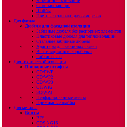
В бетонное основание
Самонарезающие
Шайбы
Цветные колпачки для саморезов
Для фасада
Дюбеля для фасадной изоляции
Забивные дюбеля без распорных элементов
Пластиковые дюбеля для теплоизоляции
Стальные забивные дюбеля
Адаптеры для забивных связей
Вентиляционные коробочки
Гибкие связи
Для технической изоляции
Приварные штифты
CD/PWP
CD/WP2
CD/WP3
CT/WP2
SC/WP3
Перфорированные ленты
Прижимные шайбы
Для металла
Винты
BFS
CDS 3 G16