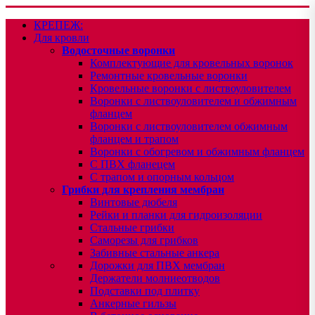
КРЕПЕЖ:
Для кровли
Водосточные воронки
Комплектующие для кровельных воронок
Ремонтные кровельные воронки
Кровельные воронки с листвоуловителем
Воронки с листвоуловителем и обжимным
фланцем
Воронки с листвоуловителем обжимным
фланцем и трапом
Воронки с обогревом и обжимным фланцем
С ПВХ фланецем
С трапом и опорным кольцом
Грибки для крепления мембран
Винтовые дюбеля
Рейки и планки для гидроизоляции
Стальные грибки
Саморезы для грибков
Забивные стальные анкера
Дорожки для ПВХ мембран
Держатели молниеотводов
Подставки под плитку
Анкерные гильзы