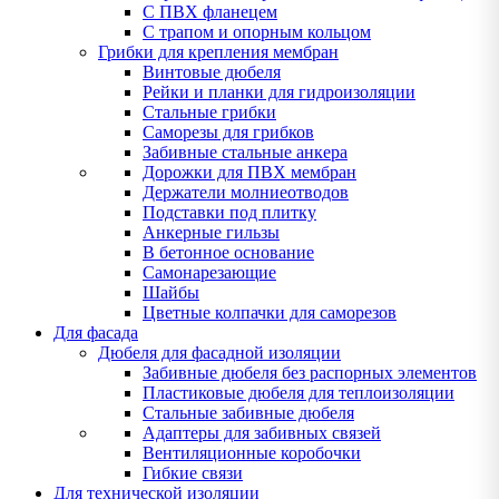
С ПВХ фланецем
С трапом и опорным кольцом
Грибки для крепления мембран
Винтовые дюбеля
Рейки и планки для гидроизоляции
Стальные грибки
Саморезы для грибков
Забивные стальные анкера
Дорожки для ПВХ мембран
Держатели молниеотводов
Подставки под плитку
Анкерные гильзы
В бетонное основание
Самонарезающие
Шайбы
Цветные колпачки для саморезов
Для фасада
Дюбеля для фасадной изоляции
Забивные дюбеля без распорных элементов
Пластиковые дюбеля для теплоизоляции
Стальные забивные дюбеля
Адаптеры для забивных связей
Вентиляционные коробочки
Гибкие связи
Для технической изоляции