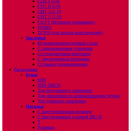
CDS 5 G16
CFC H G19
CHT 3 G 19
CHT 5 G 19
CS FT (бетонное основание)
WDHS
ZCFH (для легких конструкций)
Заклепки
Из коррозионностойкой стали
С оцинкованным стержнем
Со стандартным бортиком
С увеличенным бортиком
Стальные оцинкованные
Расходники
Буры
SDS
SDS DBCN
Для безударного сверления
Для сверления по армированному бетону
Для ударного сверления
Насадки
С крестообразным шлицем
С шестигранной головой MG H
T
Ударные