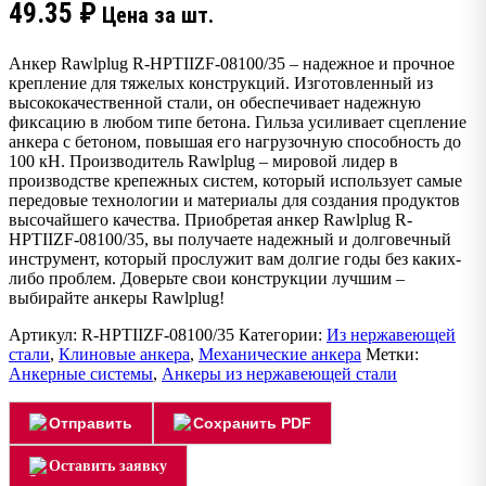
49.35
₽
Цена за шт.
Анкер Rawlplug R-HPTIIZF-08100/35 – надежное и прочное
крепление для тяжелых конструкций. Изготовленный из
высококачественной стали, он обеспечивает надежную
фиксацию в любом типе бетона. Гильза усиливает сцепление
анкера с бетоном, повышая его нагрузочную способность до
100 кН. Производитель Rawlplug – мировой лидер в
производстве крепежных систем, который использует самые
передовые технологии и материалы для создания продуктов
высочайшего качества. Приобретая анкер Rawlplug R-
HPTIIZF-08100/35, вы получаете надежный и долговечный
инструмент, который прослужит вам долгие годы без каких-
либо проблем. Доверьте свои конструкции лучшим –
выбирайте анкеры Rawlplug!
Артикул:
R-HPTIIZF-08100/35
Категории:
Из нержавеющей
стали
,
Клиновые анкера
,
Механические анкера
Метки:
Анкерные системы
,
Анкеры из нержавеющей стали
Отправить
Сохранить PDF
Оставить заявку