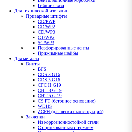
Вентиляционные коробочки
Гибкие связи
Для технической изоляции
Приварные штифты
CD/PWP
CD/WP2
CD/WP3
CT/WP2
SC/WP3
Перфорированные ленты
Прижимные шайбы
Для металла
Винты
BFS
CDS 3 G16
CDS 5 G16
CFC H G19
CHT 3 G 19
CHT 5 G 19
CS FT (бетонное основание)
WDHS
ZCFH (для легких конструкций)
Заклепки
Из коррозионностойкой стали
С оцинкованным стержнем