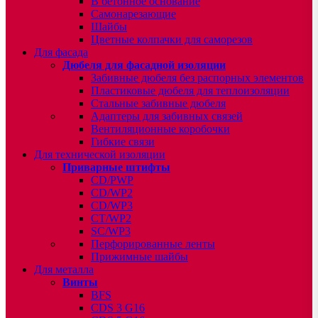
В бетонное основание
Самонарезающие
Шайбы
Цветные колпачки для саморезов
Для фасада
Дюбеля для фасадной изоляции
Забивные дюбеля без распорных элементов
Пластиковые дюбеля для теплоизоляции
Стальные забивные дюбеля
Адаптеры для забивных связей
Вентиляционные коробочки
Гибкие связи
Для технической изоляции
Приварные штифты
CD/PWP
CD/WP2
CD/WP3
CT/WP2
SC/WP3
Перфорированные ленты
Прижимные шайбы
Для металла
Винты
BFS
CDS 3 G16