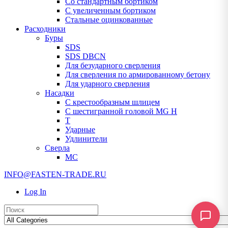
Со стандартным бортиком
С увеличенным бортиком
Стальные оцинкованные
Расходники
Буры
SDS
SDS DBCN
Для безударного сверления
Для сверления по армированному бетону
Для ударного сверления
Насадки
С крестообразным шлицем
С шестигранной головой MG H
T
Ударные
Удлинители
Сверла
МС
INFO@FASTEN-TRADE.RU
Log In