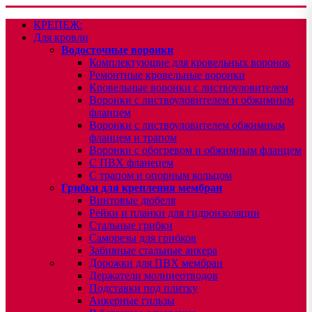
КРЕПЕЖ:
Для кровли
Водосточные воронки
Комплектующие для кровельных воронок
Ремонтные кровельные воронки
Кровельные воронки с листвоуловителем
Воронки с листвоуловителем и обжимным
фланцем
Воронки с листвоуловителем обжимным
фланцем и трапом
Воронки с обогревом и обжимным фланцем
С ПВХ фланецем
С трапом и опорным кольцом
Грибки для крепления мембран
Винтовые дюбеля
Рейки и планки для гидроизоляции
Стальные грибки
Саморезы для грибков
Забивные стальные анкера
Дорожки для ПВХ мембран
Держатели молниеотводов
Подставки под плитку
Анкерные гильзы