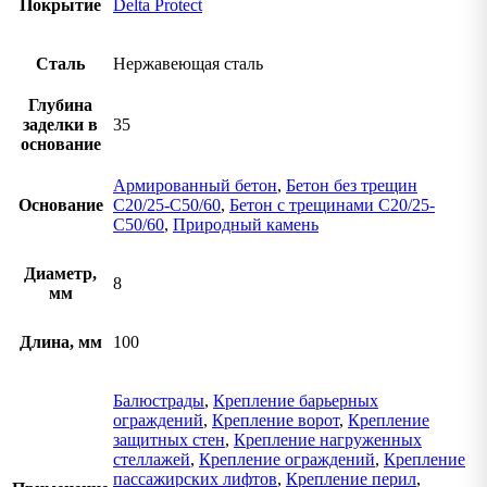
Покрытие
Delta Protect
Сталь
Нержавеющая сталь
Глубина
заделки в
35
основание
Армированный бетон
,
Бетон без трещин
Основание
C20/25-C50/60
,
Бетон с трещинами C20/25-
C50/60
,
Природный камень
Диаметр,
8
мм
Длина, мм
100
Балюстрады
,
Крепление барьерных
ограждений
,
Крепление ворот
,
Крепление
защитных стен
,
Крепление нагруженных
стеллажей
,
Крепление ограждений
,
Крепление
пассажирских лифтов
,
Крепление перил
,