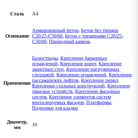
Сталь
А4
Армированный бетон
,
Бетон без трещин
Основание
C20/25-C50/60
,
Бетон с трещинами C20/25-
C50/60
,
Природный камень
Балюстрады
,
Крепление барьерных
ограждений
,
Крепление ворот
,
Крепление
защитных стен
,
Крепление нагруженных
стеллажей
,
Крепление ограждений
,
Крепление
пассажирских лифтов
,
Крепление перил
,
Применение
Крепление стальных конструкций
,
Крепление
тяжелых устройств
,
Крепление фасадных
систем
,
Крепление элементов систем
вентилируемых фасадов
,
Платформы
,
Подпорки для кладки
Диаметр,
10
мм