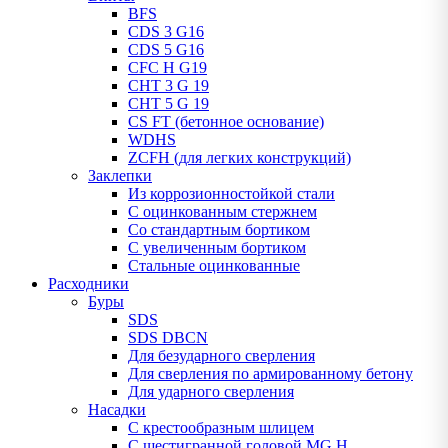
BFS
CDS 3 G16
CDS 5 G16
CFC H G19
CHT 3 G 19
CHT 5 G 19
CS FT (бетонное основание)
WDHS
ZCFH (для легких конструкций)
Заклепки
Из коррозионностойкой стали
С оцинкованным стержнем
Со стандартным бортиком
С увеличенным бортиком
Стальные оцинкованные
Расходники
Буры
SDS
SDS DBCN
Для безударного сверления
Для сверления по армированному бетону
Для ударного сверления
Насадки
С крестообразным шлицем
С шестигранной головой MG H