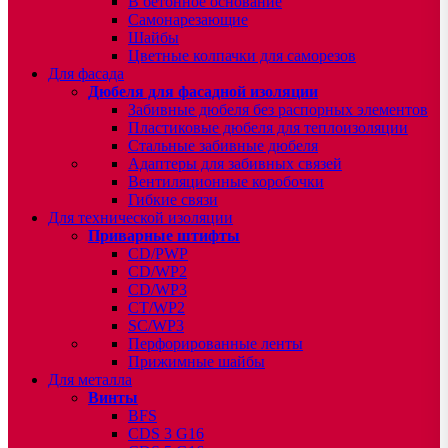
В бетонное основание
Самонарезающие
Шайбы
Цветные колпачки для саморезов
Для фасада
Дюбеля для фасадной изоляции
Забивные дюбеля без распорных элементов
Пластиковые дюбеля для теплоизоляции
Стальные забивные дюбеля
Адаптеры для забивных связей
Вентиляционные коробочки
Гибкие связи
Для технической изоляции
Приварные штифты
CD/PWP
CD/WP2
CD/WP3
CT/WP2
SC/WP3
Перфорированные ленты
Прижимные шайбы
Для металла
Винты
BFS
CDS 3 G16