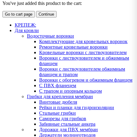
You've just added this product to the cart:
Go to cart page
Continue
КРЕПЕЖ:
Для кровли
Водосточные воронки
Комплектующие для кровельных воронок
Ремонтные кровельные воронки
Кровельные воронки с листвоуловителем
Воронки с листвоуловителем и обжимным
фланцем
Воронки с листвоуловителем обжимным
фланцем и трапом
Воронки с обогревом и обжимным фланцем
С ПВХ фланецем
С трапом и опорным кольцом
Грибки для крепления мембран
Винтовые дюбеля
Рейки и планки для гидроизоляции
Стальные грибки
Саморезы для грибков
Забивные стальные анкера
Дорожки для ПВХ мембран
Держатели молниеотводов