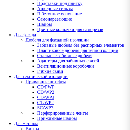
Подставки под плитку
Анкерные гильзы
В бетонное основание
Самонарезающие
Шайбы
Цветные колпачки для саморезов
Для фасада
Дюбеля для фасадной изоляции
Забивные дюбеля без распорных элементов
Пластиковые дюбеля для теплоизоляции
Стальные забивные дюбеля
Адаптеры для забивных связей
Вентиляционные коробочки
Гибкие связи
Для технической изоляции
Приварные штифты
CD/PWP
CD/WP2
CD/WP3
CT/WP2
SC/WP3
Перфорированные ленты
Прижимные шайбы
Для металла
Винты