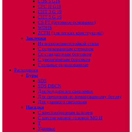
CDS 5 G16
CFC H G19
CHT 3 G 19
CHT 5 G 19
CS FT (бетонное основание)
WDHS
ZCFH (для легких конструкций)
Заклепки
Из коррозионностойкой стали
С оцинкованным стержнем
Со стандартным бортиком
С увеличенным бортиком
Стальные оцинкованные
Расходники
Буры
SDS
SDS DBCN
Для безударного сверления
Для сверления по армированному бетону
Для ударного сверления
Насадки
С крестообразным шлицем
С шестигранной головой MG H
T
Ударные