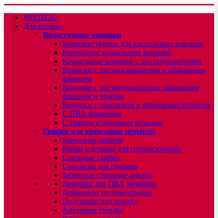
КРЕПЕЖ:
Для кровли
Водосточные воронки
Комплектующие для кровельных воронок
Ремонтные кровельные воронки
Кровельные воронки с листвоуловителем
Воронки с листвоуловителем и обжимным
фланцем
Воронки с листвоуловителем обжимным
фланцем и трапом
Воронки с обогревом и обжимным фланцем
С ПВХ фланецем
С трапом и опорным кольцом
Грибки для крепления мембран
Винтовые дюбеля
Рейки и планки для гидроизоляции
Стальные грибки
Саморезы для грибков
Забивные стальные анкера
Дорожки для ПВХ мембран
Держатели молниеотводов
Подставки под плитку
Анкерные гильзы