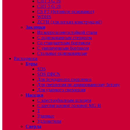
CHT 3 G 19
CHT 5 G 19
CS FT (бетонное основание)
WDHS
ZCFH (для легких конструкций)
Заклепки
Из коррозионностойкой стали
С оцинкованным стержнем
Со стандартным бортиком
С увеличенным бортиком
Стальные оцинкованные
Расходники
Буры
SDS
SDS DBCN
Для безударного сверления
Для сверления по армированному бетону
Для ударного сверления
Насадки
С крестообразным шлицем
С шестигранной головой MG H
T
Ударные
Удлинители
Сверла