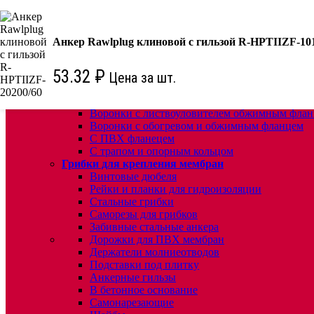
КРЕПЕЖ:
Для кровли
Анкер Rawlplug клиновой с гильзой R-HPTIIZF-101
Водосточные воронки
Комплектующие для кровельных воронок
53.32
₽
Цена за шт.
Ремонтные кровельные воронки
Кровельные воронки с листвоуловителем
Воронки с листвоуловителем и обжимным фл
Воронки с листвоуловителем обжимным флан
Воронки с обогревом и обжимным фланцем
С ПВХ фланецем
С трапом и опорным кольцом
Грибки для крепления мембран
Винтовые дюбеля
Рейки и планки для гидроизоляции
Стальные грибки
Саморезы для грибков
Забивные стальные анкера
Дорожки для ПВХ мембран
Держатели молниеотводов
Подставки под плитку
Анкерные гильзы
В бетонное основание
Самонарезающие