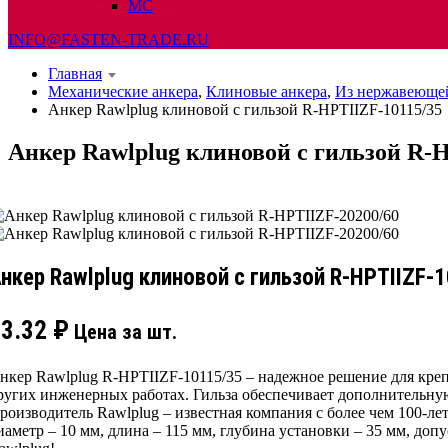
МС
INFO@FASTEN-TRADE.RU
Главная
Механические анкера
,
Клиновые анкера
,
Из нержавеющей
Анкер Rawlplug клиновой с гильзой R-HPTIIZF-10115/35
Анкер Rawlplug клиновой с гильзой R-
нкер Rawlplug клиновой с гильзой R-HPTIIZF-
53.32
₽
Цена за шт.
нкер Rawlplug R-HPTIIZF-10115/35 – надежное решение для креп
ругих инженерных работах. Гильза обеспечивает дополнительную
роизводитель Rawlplug – известная компания с более чем 100-л
иаметр – 10 мм, длина – 115 мм, глубина установки – 35 мм, до