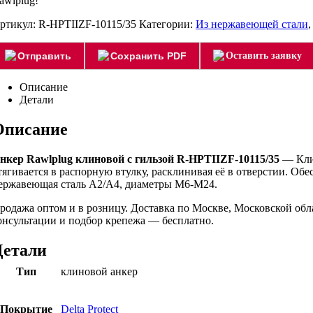
awlplug!
ртикул:
R-HPTIIZF-10115/35
Категории:
Из нержавеющей стали
Отправить
Сохранить PDF
Оставить заявку
Описание
Детали
Описание
нкер Rawlplug клиновой с гильзой R-HPTIIZF-10115/35
— Клин
тягивается в распорную втулку, расклинивая её в отверстии. О
ержавеющая сталь A2/A4, диаметры M6-M24.
родажа оптом и в розницу. Доставка по Москве, Московской об
онсультации и подбор крепежа — бесплатно.
Детали
Тип
клиновой анкер
Покрытие
Delta Protect