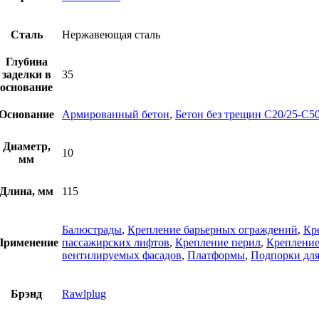
Сталь
Нержавеющая сталь
Глубина
заделки в
35
основание
Основание
Армированный бетон
,
Бетон без трещин C20/25-C50
Диаметр,
10
мм
Длина, мм
115
Балюстрады
,
Крепление барьерных ограждений
,
Кр
Применение
пассажирских лифтов
,
Крепление перил
,
Крепление
вентилируемых фасадов
,
Платформы
,
Подпорки для
Брэнд
Rawlplug