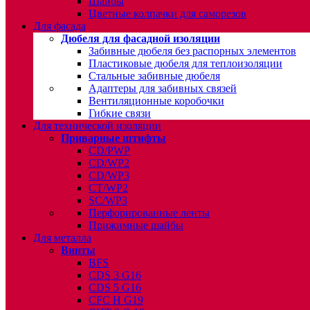
Шайбы
Цветные колпачки для саморезов
Для фасада
Дюбеля для фасадной изоляции
Забивные дюбеля без распорных элементов
Пластиковые дюбеля для теплоизоляции
Стальные забивные дюбеля
Адаптеры для забивных связей
Вентиляционные коробочки
Гибкие связи
Для технической изоляции
Приварные штифты
CD/PWP
CD/WP2
CD/WP3
CT/WP2
SC/WP3
Перфорированные ленты
Прижимные шайбы
Для металла
Винты
BFS
CDS 3 G16
CDS 5 G16
CFC H G19