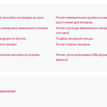
й способности анкера на срез
Расчёт минимальных краевых и м
расстояний для анкеров
ы анкеровки химического анкера
Расчёт расхода химического анкер
состава)
шурупа по бетону
Подбор анкерной гильзы
ого анкера
Расчёт группы анкеров
ионной нагрузки на крепёж
Расчёт узла крепления в BIM-форм
данных)
рименения