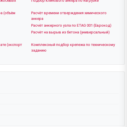
ежосевых
Подбор клинового анкера по нагрузке
а (объём
Расчёт времени отверждения химического
анкера
Расчёт анкерного узла по ETAG 001 (Еврокод)
Расчёт на вырыв из бетона (универсальный)
ате (экспорт
Комплексный подбор крепежа по техническому
заданию