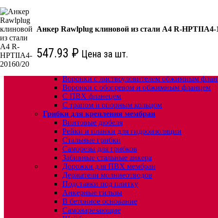
КРЕПЕЖ:
Для кровли
Анкер Rawlplug клиновой из стали А4 R-HPTIIA4-
Водосточные воронки
Комплектующие для кровельных воронок
547.93
₽
Цена за шт.
Ремонтные кровельные воронки
Кровельные воронки с листвоуловителем
Воронки с листвоуловителем и обжимным фл
Воронки с листвоуловителем обжимным флан
Воронки с обогревом и обжимным фланцем
С ПВХ фланецем
С трапом и опорным кольцом
Грибки для крепления мембран
Винтовые дюбеля
Рейки и планки для гидроизоляции
Стальные грибки
Саморезы для грибков
Забивные стальные анкера
Дорожки для ПВХ мембран
Держатели молниеотводов
Подставки под плитку
Анкерные гильзы
В бетонное основание
Самонарезающие