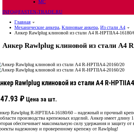
МС
INFO@FASTEN-TRADE.RU
Главная
Механические анкера
,
Клиновые анкера
,
Из стали А4
Анкер Rawlplug клиновой из стали А4 R-HPTIIA4-16180/
Анкер Rawlplug клиновой из стали А4 
нкер Rawlplug клиновой из стали А4 R-HPTIIA
547.93
₽
Цена за шт.
нкер Rawlplug R-HPTIIA4-16180/60 – надежный и прочный крепе
 области производства крепежных изделий. Анкер имеет длину 1
оторая обеспечивает максимальную силу удержания и защиту от 
роекты надежному и проверенному крепежу от Rawlplug!