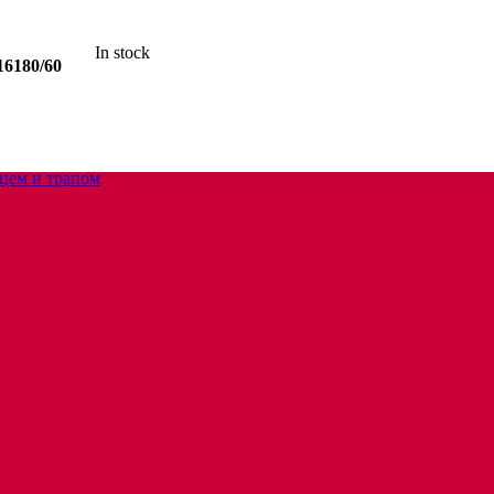
In stock
16180/60
анцем
цем и трапом