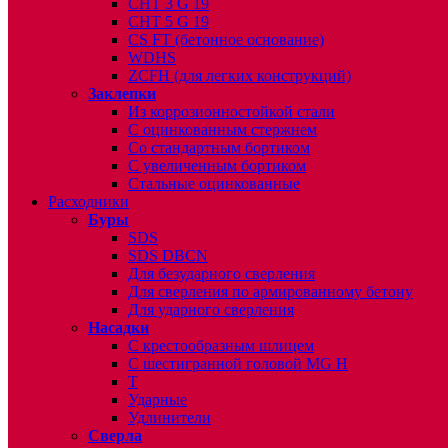
CHT 3 G 19
CHT 5 G 19
CS FT (бетонное основание)
WDHS
ZCFH (для легких конструкций)
Заклепки
Из коррозионностойкой стали
С оцинкованным стержнем
Со стандартным бортиком
С увеличенным бортиком
Стальные оцинкованные
Расходники
Буры
SDS
SDS DBCN
Для безударного сверления
Для сверления по армированному бетону
Для ударного сверления
Насадки
С крестообразным шлицем
С шестигранной головой MG H
T
Ударные
Удлинители
Сверла