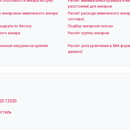
й способности анкера на срез
Расчёт минимальных краевых и м
расстояний для анкеров
ы анкеровки химического анкера
Расчёт расхода химического анкер
состава)
шурупа по бетону
Подбор анкерной гильзы
ого анкера
Расчёт группы анкеров
ионной нагрузки на крепёж
Расчёт узла крепления в BIM-форм
данных)
20.13330
 сталь