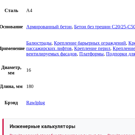
Сталь
А4
Основание
Армированный бетон
,
Бетон без трещин C20/25-C50
Балюстрады
,
Крепление барьерных ограждений
,
Кр
Применение
пассажирских лифтов
,
Крепление перил
,
Крепление
вентилируемых фасадов
,
Платформы
,
Подпорки для
Диаметр,
16
мм
Длина, мм
180
Брэнд
Rawlplug
Инженерные калькуляторы