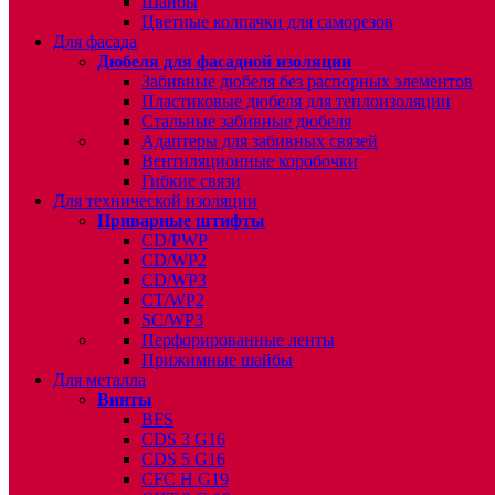
Шайбы
Цветные колпачки для саморезов
Для фасада
Дюбеля для фасадной изоляции
Забивные дюбеля без распорных элементов
Пластиковые дюбеля для теплоизоляции
Стальные забивные дюбеля
Адаптеры для забивных связей
Вентиляционные коробочки
Гибкие связи
Для технической изоляции
Приварные штифты
CD/PWP
CD/WP2
CD/WP3
CT/WP2
SC/WP3
Перфорированные ленты
Прижимные шайбы
Для металла
Винты
BFS
CDS 3 G16
CDS 5 G16
CFC H G19