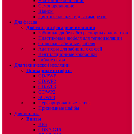
В бетонное основание
Самонарезающие
Шайбы
Цветные колпачки для саморезов
Для фасада
Дюбеля для фасадной изоляции
Забивные дюбеля без распорных элементов
Пластиковые дюбеля для теплоизоляции
Стальные забивные дюбеля
Адаптеры для забивных связей
Вентиляционные коробочки
Гибкие связи
Для технической изоляции
Приварные штифты
CD/PWP
CD/WP2
CD/WP3
CT/WP2
SC/WP3
Перфорированные ленты
Прижимные шайбы
Для металла
Винты
BFS
CDS 3 G16