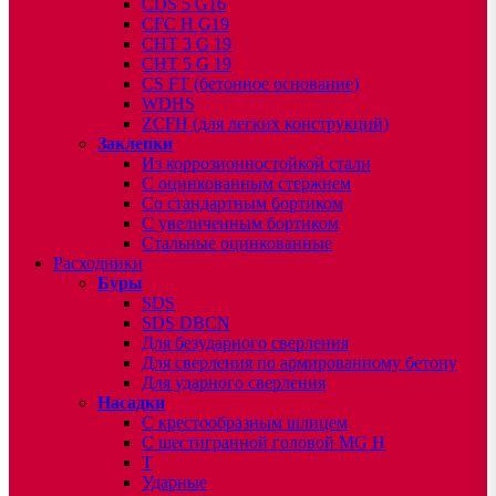
CDS 5 G16
CFC H G19
CHT 3 G 19
CHT 5 G 19
CS FT (бетонное основание)
WDHS
ZCFH (для легких конструкций)
Заклепки
Из коррозионностойкой стали
С оцинкованным стержнем
Со стандартным бортиком
С увеличенным бортиком
Стальные оцинкованные
Расходники
Буры
SDS
SDS DBCN
Для безударного сверления
Для сверления по армированному бетону
Для ударного сверления
Насадки
С крестообразным шлицем
С шестигранной головой MG H
T
Ударные