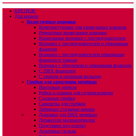
КРЕПЕЖ:
Для кровли
Водосточные воронки
Комплектующие для кровельных воронок
Ремонтные кровельные воронки
Кровельные воронки с листвоуловителем
Воронки с листвоуловителем и обжимным
фланцем
Воронки с листвоуловителем обжимным
фланцем и трапом
Воронки с обогревом и обжимным фланцем
С ПВХ фланецем
С трапом и опорным кольцом
Грибки для крепления мембран
Винтовые дюбеля
Рейки и планки для гидроизоляции
Стальные грибки
Саморезы для грибков
Забивные стальные анкера
Дорожки для ПВХ мембран
Держатели молниеотводов
Подставки под плитку
Анкерные гильзы