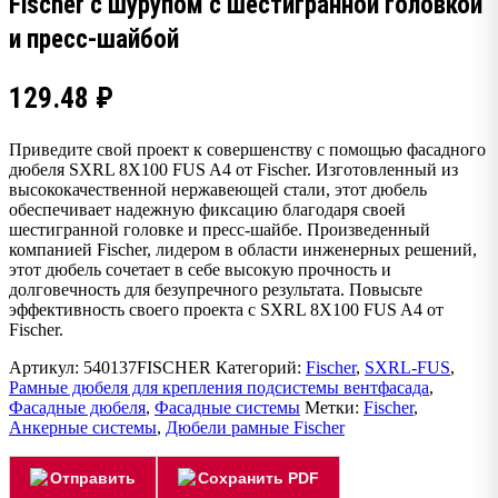
Fischer с шурупом с шестигранной головкой
и пресс-шайбой
129.48
₽
Приведите свой проект к совершенству с помощью фасадного
дюбеля SXRL 8X100 FUS A4 от Fischer. Изготовленный из
высококачественной нержавеющей стали, этот дюбель
обеспечивает надежную фиксацию благодаря своей
шестигранной головке и пресс-шайбе. Произведенный
компанией Fischer, лидером в области инженерных решений,
этот дюбель сочетает в себе высокую прочность и
долговечность для безупречного результата. Повысьте
эффективность своего проекта с SXRL 8X100 FUS A4 от
Fischer.
Артикул:
540137FISCHER
Категорий:
Fischer
,
SXRL-FUS
,
Рамные дюбеля для крепления подсистемы вентфасада
,
Фасадные дюбеля
,
Фасадные системы
Метки:
Fischer
,
Анкерные системы
,
Дюбели рамные Fischer
Отправить
Сохранить PDF