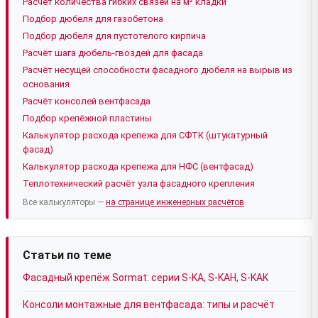
Расчёт количества гибких связей на м² кладки
Подбор дюбеля для газобетона
Подбор дюбеля для пустотелого кирпича
Расчёт шага дюбель-гвоздей для фасада
Расчёт несущей способности фасадного дюбеля на вырыв из
основания
Расчёт консолей вентфасада
Подбор крепёжной пластины
Калькулятор расхода крепежа для СФТК (штукатурный
фасад)
Калькулятор расхода крепежа для НФС (вентфасад)
Теплотехнический расчёт узла фасадного крепления
Все калькуляторы —
на странице инженерных расчётов
Статьи по теме
Фасадный крепёж Sormat: серии S-KA, S-KAH, S-KAK
Консоли монтажные для вентфасада: типы и расчёт