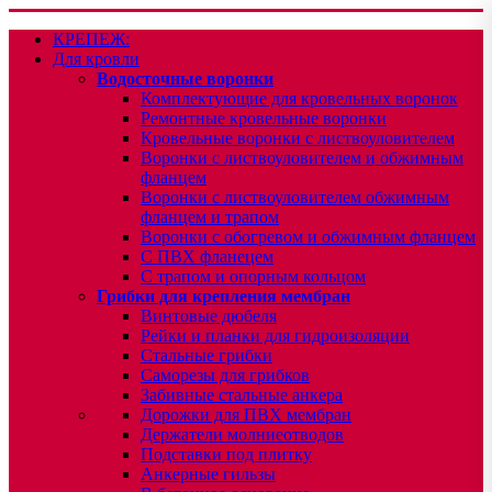
КРЕПЕЖ:
Для кровли
Водосточные воронки
Комплектующие для кровельных воронок
Ремонтные кровельные воронки
Кровельные воронки с листвоуловителем
Воронки с листвоуловителем и обжимным
фланцем
Воронки с листвоуловителем обжимным
фланцем и трапом
Воронки с обогревом и обжимным фланцем
С ПВХ фланецем
С трапом и опорным кольцом
Грибки для крепления мембран
Винтовые дюбеля
Рейки и планки для гидроизоляции
Стальные грибки
Саморезы для грибков
Забивные стальные анкера
Дорожки для ПВХ мембран
Держатели молниеотводов
Подставки под плитку
Анкерные гильзы