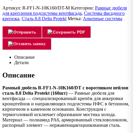
Артикул:
R-FF1-N-10K160/DT-M
Категории:
Рамные дюбеля
для крепления подсистемы вентфасада
,
Системы фасадного
крепежа
,
Сталь 8.8 Delta Protekt
Метка:
Анкерные системы
Отправить
Сохранить PDF
Оставить заявку
Описание
Детали
Описание
Рамный дюбель R-FF1-N-10K160/DT с воротником нейлон
сталь 8.8 Delta Protekt (160шт)
— Рамные дюбеля для
вентфасада — специализированный крепёж для анкеровки
кронштейнов и направляющих подсистемы НФС в бетонном,
кирпичном и каменном основании. Конструкция с
термоголовкой исключает образование мостика холода.
Материал — полиамид PA6, армированный стекловолокном,
распорный элемент — нержавеющая/оцинкованная сталь.