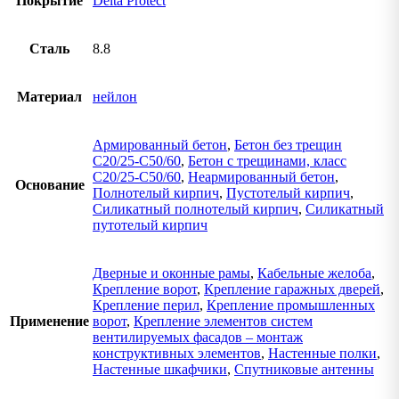
Покрытие
Delta Protect
Сталь
8.8
Материал
нейлон
Армированный бетон
,
Бетон без трещин
C20/25-C50/60
,
Бетон с трещинами, класс
C20/25-C50/60
,
Неармированный бетон
,
Основание
Полнотелый кирпич
,
Пустотелый кирпич
,
Силикатный полнотелый кирпич
,
Силикатный
путотелый кирпич
Дверные и оконные рамы
,
Кабельные желоба
,
Крепление ворот
,
Крепление гаражных дверей
,
Крепление перил
,
Крепление промышленных
Применение
ворот
,
Крепление элементов систем
вентилируемых фасадов – монтаж
конструктивных элементов
,
Настенные полки
,
Настенные шкафчики
,
Спутниковые антенны