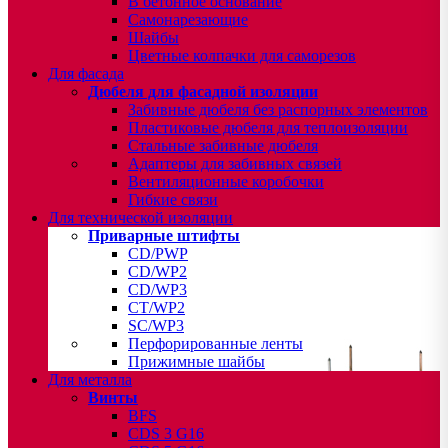
В бетонное основание
Самонарезающие
Шайбы
Цветные колпачки для саморезов
Для фасада
Дюбеля для фасадной изоляции
Забивные дюбеля без распорных элементов
Пластиковые дюбеля для теплоизоляции
Стальные забивные дюбеля
Адаптеры для забивных связей
Вентиляционные коробочки
Гибкие связи
Для технической изоляции
Приварные штифты
CD/PWP
CD/WP2
CD/WP3
CT/WP2
SC/WP3
Перфорированные ленты
Прижимные шайбы
Для металла
Винты
BFS
CDS 3 G16