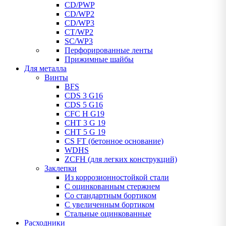
CD/PWP
CD/WP2
CD/WP3
CT/WP2
SC/WP3
Перфорированные ленты
Прижимные шайбы
Для металла
Винты
BFS
CDS 3 G16
CDS 5 G16
CFC H G19
CHT 3 G 19
CHT 5 G 19
CS FT (бетонное основание)
WDHS
ZCFH (для легких конструкций)
Заклепки
Из коррозионностойкой стали
С оцинкованным стержнем
Со стандартным бортиком
С увеличенным бортиком
Стальные оцинкованные
Расходники