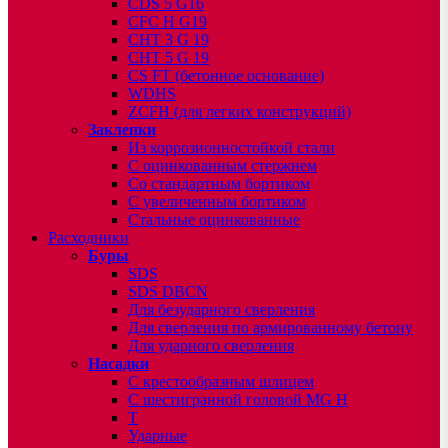
CDS 5 G16
CFC H G19
CHT 3 G 19
CHT 5 G 19
CS FT (бетонное основание)
WDHS
ZCFH (для легких конструкций)
Заклепки
Из коррозионностойкой стали
С оцинкованным стержнем
Со стандартным бортиком
С увеличенным бортиком
Стальные оцинкованные
Расходники
Буры
SDS
SDS DBCN
Для безударного сверления
Для сверления по армированному бетону
Для ударного сверления
Насадки
С крестообразным шлицем
С шестигранной головой MG H
T
Ударные