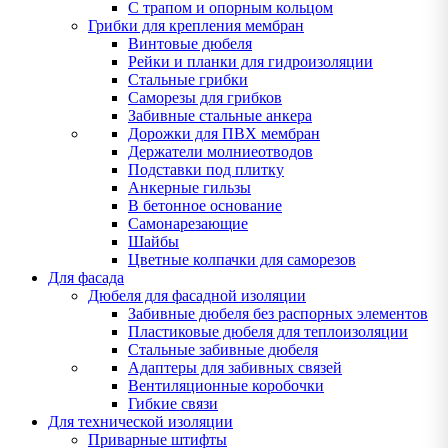
С трапом и опорным кольцом
Грибки для крепления мембран
Винтовые дюбеля
Рейки и планки для гидроизоляции
Стальные грибки
Саморезы для грибков
Забивные стальные анкера
Дорожки для ПВХ мембран
Держатели молниеотводов
Подставки под плитку
Анкерные гильзы
В бетонное основание
Самонарезающие
Шайбы
Цветные колпачки для саморезов
Для фасада
Дюбеля для фасадной изоляции
Забивные дюбеля без распорных элементов
Пластиковые дюбеля для теплоизоляции
Стальные забивные дюбеля
Адаптеры для забивных связей
Вентиляционные коробочки
Гибкие связи
Для технической изоляции
Приварные штифты