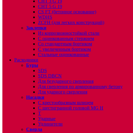
CHT 3 G 19
CHT 5 G 19
CS FT (бетонное основание)
WDHS
ZCFH (для легких конструкций)
Заклепки
Из коррозионностойкой стали
С оцинкованным стержнем
Со стандартным бортиком
С увеличенным бортиком
Стальные оцинкованные
Расходники
Буры
SDS
SDS DBCN
Для безударного сверления
Для сверления по армированному бетону
Для ударного сверления
Насадки
С крестообразным шлицем
С шестигранной головой MG H
T
Ударные
Удлинители
Сверла