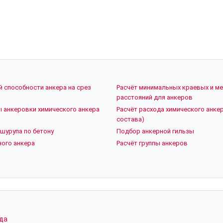
й способности анкера на срез
Расчёт минимальных краевых и м
расстояний для анкеров
ы анкеровки химического анкера
Расчёт расхода химического анкер
состава)
шурупа по бетону
Подбор анкерной гильзы
ого анкера
Расчёт группы анкеров
да