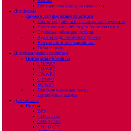
Шайбы
Цветные колпачки для саморезов
Для фасада
Дюбеля для фасадной изоляции
Забивные дюбеля без распорных элементов
Пластиковые дюбеля для теплоизоляции
Стальные забивные дюбеля
Адаптеры для забивных связей
Вентиляционные коробочки
Гибкие связи
Для технической изоляции
Приварные штифты
CD/PWP
CD/WP2
CD/WP3
CT/WP2
SC/WP3
Перфорированные ленты
Прижимные шайбы
Для металла
Винты
BFS
CDS 3 G16
CDS 5 G16
CFC H G19