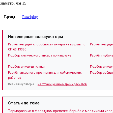
иаметр, мм
15
Брэнд
Rawlplug
Инженерные калькуляторы
Расчёт несущей способности анкера на вырыв по
Расчёт несуще
СП 63.13330
Подбор химического анкера по нагрузке
Расчёт глубин
Подбор анкер-шпильки
Подбор анкер-
Расчёт анкерного крепления для сейсмических
Подбор забивн
районов
Все калькуляторы —
на странице инженерных расчётов
Статьи по теме
Терморазрыв в фасадном крепеже: борьба с мостиками холо