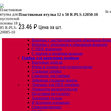
КРЕПЕЖ:
In 
Для кровли
Пластиковая втулка 12 х 50 R-PLS-12050-10
Водосточные воронки
Комплектующие для кровельных воронок
23.46
₽
Цена за шт.
Ремонтные кровельные воронки
Кровельные воронки с листвоуловителем
Воронки с листвоуловителем и обжимным фл
Воронки с листвоуловителем обжимным флан
Воронки с обогревом и обжимным фланцем
С ПВХ фланецем
С трапом и опорным кольцом
Грибки для крепления мембран
Винтовые дюбеля
Рейки и планки для гидроизоляции
Стальные грибки
Саморезы для грибков
Забивные стальные анкера
Дорожки для ПВХ мембран
Держатели молниеотводов
Подставки под плитку
Анкерные гильзы
В бетонное основание
Самонарезающие