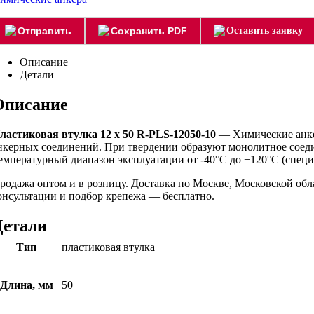
Отправить
Сохранить PDF
Оставить заявку
Описание
Детали
Описание
ластиковая втулка 12 х 50 R-PLS-12050-10
— Химические анке
нкерных соединений. При твердении образуют монолитное соеди
емпературный диапазон эксплуатации от -40°C до +120°C (специ
родажа оптом и в розницу. Доставка по Москве, Московской об
онсультации и подбор крепежа — бесплатно.
Детали
Тип
пластиковая втулка
Длина, мм
50