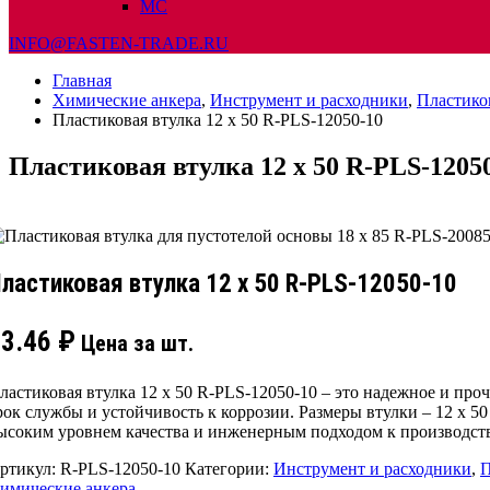
МС
INFO@FASTEN-TRADE.RU
Главная
Химические анкера
,
Инструмент и расходники
,
Пластико
Пластиковая втулка 12 х 50 R-PLS-12050-10
Пластиковая втулка 12 х 50 R-PLS-1205
ластиковая втулка 12 х 50 R-PLS-12050-10
23.46
₽
Цена за шт.
ластиковая втулка 12 х 50 R-PLS-12050-10 – это надежное и пр
рок службы и устойчивость к коррозии. Размеры втулки – 12 х 5
ысоким уровнем качества и инженерным подходом к производству
ртикул:
R-PLS-12050-10
Категории:
Инструмент и расходники
,
П
имические анкера