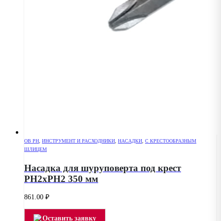
OB PH
,
ИНСТРУМЕНТ И РАСХОДНИКИ
,
НАСАДКИ
,
С КРЕСТООБРАЗНЫМ
ШЛИЦЕМ
Насадка для шуруповерта под крест
РН2хPH2 350 мм
861.00
₽
Оставить заявку