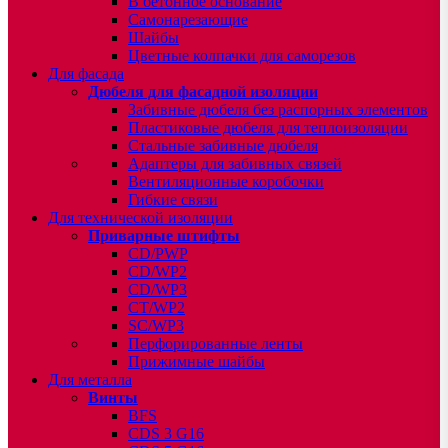
В бетонное основание
Самонарезающие
Шайбы
Цветные колпачки для саморезов
Для фасада
Дюбеля для фасадной изоляции
Забивные дюбеля без распорных элементов
Пластиковые дюбеля для теплоизоляции
Стальные забивные дюбеля
Адаптеры для забивных связей
Вентиляционные коробочки
Гибкие связи
Для технической изоляции
Приварные штифты
CD/PWP
CD/WP2
CD/WP3
CT/WP2
SC/WP3
Перфорированные ленты
Прижимные шайбы
Для металла
Винты
BFS
CDS 3 G16