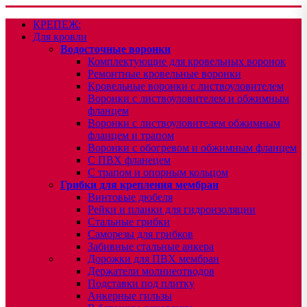
КРЕПЕЖ:
Для кровли
Водосточные воронки
Комплектующие для кровельных воронок
Ремонтные кровельные воронки
Кровельные воронки с листвоуловителем
Воронки с листвоуловителем и обжимным
фланцем
Воронки с листвоуловителем обжимным
фланцем и трапом
Воронки с обогревом и обжимным фланцем
С ПВХ фланецем
С трапом и опорным кольцом
Грибки для крепления мембран
Винтовые дюбеля
Рейки и планки для гидроизоляции
Стальные грибки
Саморезы для грибков
Забивные стальные анкера
Дорожки для ПВХ мембран
Держатели молниеотводов
Подставки под плитку
Анкерные гильзы