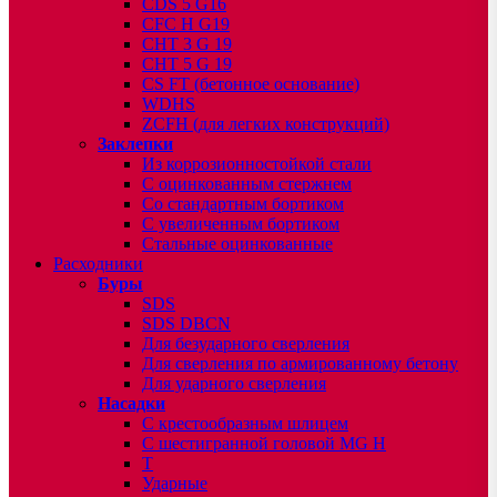
CDS 5 G16
CFC H G19
CHT 3 G 19
CHT 5 G 19
CS FT (бетонное основание)
WDHS
ZCFH (для легких конструкций)
Заклепки
Из коррозионностойкой стали
С оцинкованным стержнем
Со стандартным бортиком
С увеличенным бортиком
Стальные оцинкованные
Расходники
Буры
SDS
SDS DBCN
Для безударного сверления
Для сверления по армированному бетону
Для ударного сверления
Насадки
С крестообразным шлицем
С шестигранной головой MG H
T
Ударные