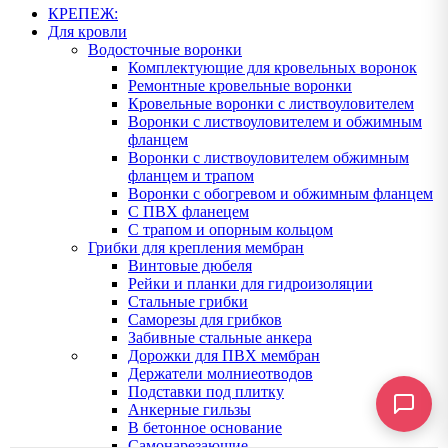
КРЕПЕЖ:
Для кровли
Водосточные воронки
Комплектующие для кровельных воронок
Ремонтные кровельные воронки
Кровельные воронки с листвоуловителем
Воронки с листвоуловителем и обжимным
фланцем
Воронки с листвоуловителем обжимным
фланцем и трапом
Воронки с обогревом и обжимным фланцем
С ПВХ фланецем
С трапом и опорным кольцом
Грибки для крепления мембран
Винтовые дюбеля
Рейки и планки для гидроизоляции
Стальные грибки
Саморезы для грибков
Забивные стальные анкера
Дорожки для ПВХ мембран
Держатели молниеотводов
Подставки под плитку
Анкерные гильзы
В бетонное основание
Самонарезающие