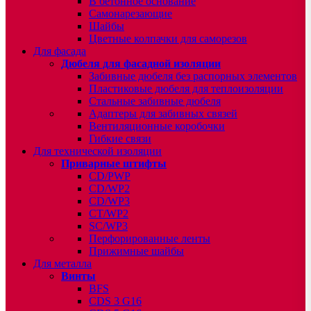
В бетонное основание
Самонарезающие
Шайбы
Цветные колпачки для саморезов
Для фасада
Дюбеля для фасадной изоляции
Забивные дюбеля без распорных элементов
Пластиковые дюбеля для теплоизоляции
Стальные забивные дюбеля
Адаптеры для забивных связей
Вентиляционные коробочки
Гибкие связи
Для технической изоляции
Приварные штифты
CD/PWP
CD/WP2
CD/WP3
CT/WP2
SC/WP3
Перфорированные ленты
Прижимные шайбы
Для металла
Винты
BFS
CDS 3 G16