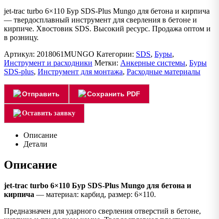
jet-trac turbo 6×110 Бур SDS-Plus Mungo для бетона и кирпича
— твердосплавный инструмент для сверления в бетоне и
кирпиче. Хвостовик SDS. Высокий ресурс. Продажа оптом и
в розницу.
Артикул:
2018061MUNGO
Категории:
SDS
,
Буры
,
Инструмент и расходники
Метки:
Анкерные системы
,
Буры
SDS-plus
,
Инструмент для монтажа
,
Расходные материалы
Отправить
Сохранить PDF
Оставить заявку
Описание
Детали
Описание
jet-trac turbo 6×110 Бур SDS-Plus Mungo для бетона и
кирпича
— материал: карбид, размер: 6×110.
Предназначен для ударного сверления отверстий в бетоне,