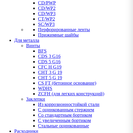
CD/PWP
CD/WP2
CD/WP3
CT/WP2
SC/WP3
Перфорированные ленты
Прижимные шайбы
Для металла
Винты
BFS
CDS 3 G16
CDS 5 G16
CFC H G19
CHT 3 G 19
CHT 5 G 19
CS FT (бетонное основание)
WDHS
ZCFH (для легких конструкций)
Заклепки
Из коррозионностойкой стали
С оцинкованным стержнем
Со стандартным бортиком
С увеличенным бортиком
Стальные оцинкованные
Расходники