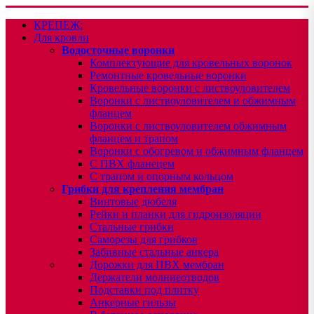
КРЕПЕЖ:
Для кровли
Водосточные воронки
Комплектующие для кровельных воронок
Ремонтные кровельные воронки
Кровельные воронки с листвоуловителем
Воронки с листвоуловителем и обжимным
фланцем
Воронки с листвоуловителем обжимным
фланцем и трапом
Воронки с обогревом и обжимным фланцем
С ПВХ фланецем
С трапом и опорным кольцом
Грибки для крепления мембран
Винтовые дюбеля
Рейки и планки для гидроизоляции
Стальные грибки
Саморезы для грибков
Забивные стальные анкера
Дорожки для ПВХ мембран
Держатели молниеотводов
Подставки под плитку
Анкерные гильзы