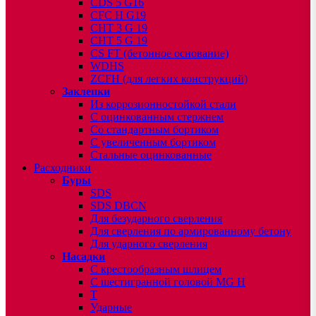
CDS 5 G16
CFC H G19
CHT 3 G 19
CHT 5 G 19
CS FT (бетонное основание)
WDHS
ZCFH (для легких конструкций)
Заклепки
Из коррозионностойкой стали
С оцинкованным стержнем
Со стандартным бортиком
С увеличенным бортиком
Стальные оцинкованные
Расходники
Буры
SDS
SDS DBCN
Для безударного сверления
Для сверления по армированному бетону
Для ударного сверления
Насадки
С крестообразным шлицем
С шестигранной головой MG H
T
Ударные