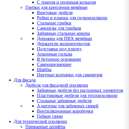
С трапом и опорным кольцом
Грибки для крепления мембран
Винтовые дюбеля
Рейки и планки для гидроизоляции
Стальные грибки
Саморезы для грибков
Забивные стальные анкера
Дорожки для ПВХ мембран
Держатели молниеотводов
Подставки под плитку
Анкерные гильзы
В бетонное основание
Самонарезающие
Шайбы
Цветные колпачки для саморезов
Для фасада
Дюбеля для фасадной изоляции
Забивные дюбеля без распорных элементов
Пластиковые дюбеля для теплоизоляции
Стальные забивные дюбеля
Адаптеры для забивных связей
Вентиляционные коробочки
Гибкие связи
Для технической изоляции
Приварные штифты