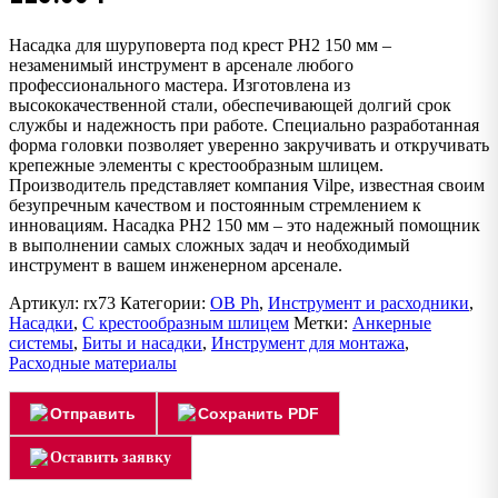
Насадка для шуруповерта под крест РН2 150 мм –
незаменимый инструмент в арсенале любого
профессионального мастера. Изготовлена из
высококачественной стали, обеспечивающей долгий срок
службы и надежность при работе. Специально разработанная
форма головки позволяет уверенно закручивать и откручивать
крепежные элементы с крестообразным шлицем.
Производитель представляет компания Vilpe, известная своим
безупречным качеством и постоянным стремлением к
инновациям. Насадка РН2 150 мм – это надежный помощник
в выполнении самых сложных задач и необходимый
инструмент в вашем инженерном арсенале.
Артикул:
rx73
Категории:
OB Ph
,
Инструмент и расходники
,
Насадки
,
С крестообразным шлицем
Метки:
Анкерные
системы
,
Биты и насадки
,
Инструмент для монтажа
,
Расходные материалы
Отправить
Сохранить PDF
Оставить заявку