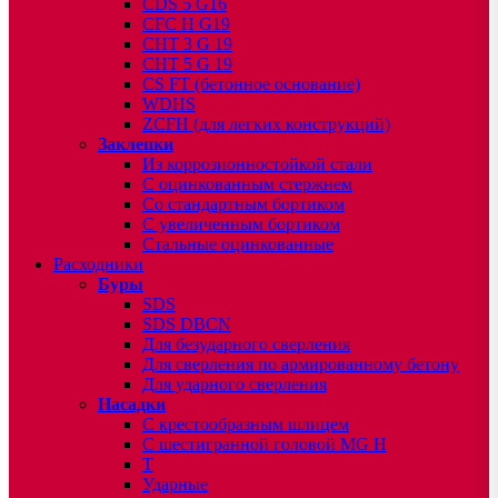
CDS 5 G16
CFC H G19
CHT 3 G 19
CHT 5 G 19
CS FT (бетонное основание)
WDHS
ZCFH (для легких конструкций)
Заклепки
Из коррозионностойкой стали
С оцинкованным стержнем
Со стандартным бортиком
С увеличенным бортиком
Стальные оцинкованные
Расходники
Буры
SDS
SDS DBCN
Для безударного сверления
Для сверления по армированному бетону
Для ударного сверления
Насадки
С крестообразным шлицем
С шестигранной головой MG H
T
Ударные