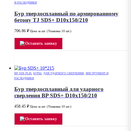
И РАСХОДНИКИ
Бур твердосплавный по армированному
бетону TJ SDS+ D10x150/210
706.86
₽
Цена за шт. (Упаковка 10 шт.)
Оставить заявку
BP SDS PLIS
,
БУРЫ
,
ДЛЯ УДАРНОГО СВЕРЛЕНИЯ
,
ИНСТРУМЕНТ И
РАСХОДНИКИ
Бур твердосплавный для ударного
сверления BP SDS+ D10x150/210
458.45
₽
Цена за шт. (Упаковка 10 шт.)
Оставить заявку