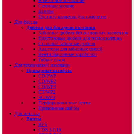
В бетонное основание
Самонарезающие
Шайбы
Цветные колпачки для саморезов
Для фасада
Дюбеля для фасадной изоляции
Забивные дюбеля без распорных элементов
Пластиковые дюбеля для теплоизоляции
Стальные забивные дюбеля
Адаптеры для забивных связей
Вентиляционные коробочки
Гибкие связи
Для технической изоляции
Приварные штифты
CD/PWP
CD/WP2
CD/WP3
CT/WP2
SC/WP3
Перфорированные ленты
Прижимные шайбы
Для металла
Винты
BFS
CDS 3 G16