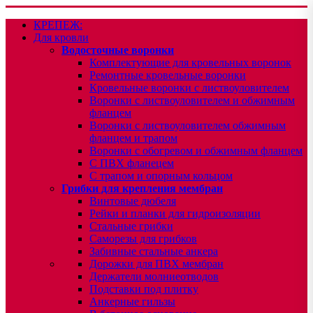
КРЕПЕЖ:
Для кровли
Водосточные воронки
Комплектующие для кровельных воронок
Ремонтные кровельные воронки
Кровельные воронки с листвоуловителем
Воронки с листвоуловителем и обжимным
фланцем
Воронки с листвоуловителем обжимным
фланцем и трапом
Воронки с обогревом и обжимным фланцем
С ПВХ фланецем
С трапом и опорным кольцом
Грибки для крепления мембран
Винтовые дюбеля
Рейки и планки для гидроизоляции
Стальные грибки
Саморезы для грибков
Забивные стальные анкера
Дорожки для ПВХ мембран
Держатели молниеотводов
Подставки под плитку
Анкерные гильзы