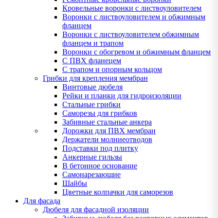
Кровельные воронки с листвоуловителем
Воронки с листвоуловителем и обжимным
фланцем
Воронки с листвоуловителем обжимным
фланцем и трапом
Воронки с обогревом и обжимным фланцем
С ПВХ фланецем
С трапом и опорным кольцом
Грибки для крепления мембран
Винтовые дюбеля
Рейки и планки для гидроизоляции
Стальные грибки
Саморезы для грибков
Забивные стальные анкера
Дорожки для ПВХ мембран
Держатели молниеотводов
Подставки под плитку
Анкерные гильзы
В бетонное основание
Самонарезающие
Шайбы
Цветные колпачки для саморезов
Для фасада
Дюбеля для фасадной изоляции