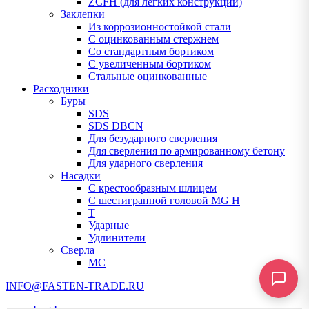
ZCFH (для легких конструкций)
Заклепки
Из коррозионностойкой стали
С оцинкованным стержнем
Со стандартным бортиком
С увеличенным бортиком
Стальные оцинкованные
Расходники
Буры
SDS
SDS DBCN
Для безударного сверления
Для сверления по армированному бетону
Для ударного сверления
Насадки
С крестообразным шлицем
С шестигранной головой MG H
T
Ударные
Удлинители
Сверла
МС
INFO@FASTEN-TRADE.RU