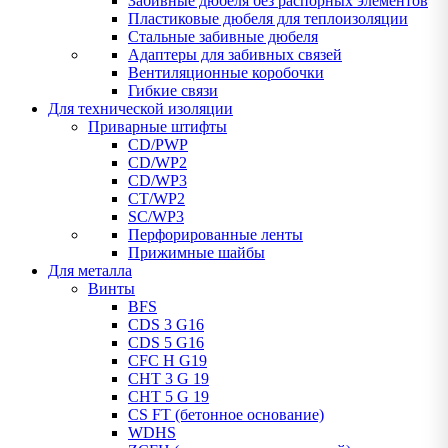
Забивные дюбеля без распорных элементов
Пластиковые дюбеля для теплоизоляции
Стальные забивные дюбеля
Адаптеры для забивных связей
Вентиляционные коробочки
Гибкие связи
Для технической изоляции
Приварные штифты
CD/PWP
CD/WP2
CD/WP3
CT/WP2
SC/WP3
Перфорированные ленты
Прижимные шайбы
Для металла
Винты
BFS
CDS 3 G16
CDS 5 G16
CFC H G19
CHT 3 G 19
CHT 5 G 19
CS FT (бетонное основание)
WDHS