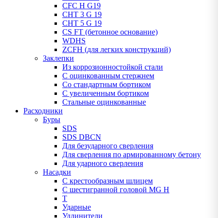
CFC H G19
CHT 3 G 19
CHT 5 G 19
CS FT (бетонное основание)
WDHS
ZCFH (для легких конструкций)
Заклепки
Из коррозионностойкой стали
С оцинкованным стержнем
Со стандартным бортиком
С увеличенным бортиком
Стальные оцинкованные
Расходники
Буры
SDS
SDS DBCN
Для безударного сверления
Для сверления по армированному бетону
Для ударного сверления
Насадки
С крестообразным шлицем
С шестигранной головой MG H
T
Ударные
Удлинители