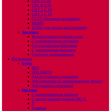
CDS 5 G16
CFC H G19
CHT 3 G 19
CHT 5 G 19
CS FT (бетонное основание)
WDHS
ZCFH (для легких конструкций)
Заклепки
Из коррозионностойкой стали
С оцинкованным стержнем
Со стандартным бортиком
С увеличенным бортиком
Стальные оцинкованные
Расходники
Буры
SDS
SDS DBCN
Для безударного сверления
Для сверления по армированному бетону
Для ударного сверления
Насадки
С крестообразным шлицем
С шестигранной головой MG H
T
Ударные