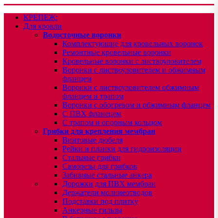
КРЕПЕЖ:
Для кровли
Водосточные воронки
Комплектующие для кровельных воронок
Ремонтные кровельные воронки
Кровельные воронки с листвоуловителем
Воронки с листвоуловителем и обжимным
фланцем
Воронки с листвоуловителем обжимным
фланцем и трапом
Воронки с обогревом и обжимным фланцем
С ПВХ фланецем
С трапом и опорным кольцом
Грибки для крепления мембран
Винтовые дюбеля
Рейки и планки для гидроизоляции
Стальные грибки
Саморезы для грибков
Забивные стальные анкера
Дорожки для ПВХ мембран
Держатели молниеотводов
Подставки под плитку
Анкерные гильзы