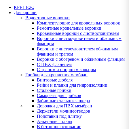
КРЕПЕЖ:
Для кровли
Водосточные воронки
Комплектующие для кровельных воронок
Ремонтные кровельные воронки
Кровельные воронки с листвоуловителем
Воронки с листвоуловителем и обжимным
фланцем
Воронки с листвоуловителем обжимным
фланцем и трапом
Воронки с обогревом и обжимным фланцем
С ПВХ фланецем
С трапом и опорным кольцом
Грибки для крепления мембран
Винтовые дюбеля
Рейки и планки для гидроизоляции
Стальные грибки
Саморезы для грибков
Забивные стальные анкера
Дорожки для ПВХ мембран
Держатели молниеотводов
Подставки под плитку
Анкерные гильзы
В бетонное основание