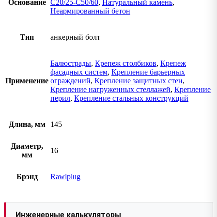
Основание
C20/25-C50/60
,
Натуральный камень
,
Неармированный бетон
Тип
анкерный болт
Балюстрады
,
Крепеж столбиков
,
Крепеж
фасадных систем
,
Крепление барьерных
Применение
ограждений
,
Крепление защитных стен
,
Крепление нагруженных стеллажей
,
Крепление
перил
,
Крепление стальных конструкций
Длина, мм
145
Диаметр,
16
мм
Брэнд
Rawlplug
Инженерные калькуляторы