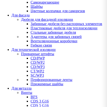
Самонарезающие
Шайбы
Цветные колпачки для саморезов
Для фасада
Дюбеля для фасадной изоляции
Забивные дюбеля без распорных элементов
Пластиковые дюбеля для теплоизоляции
Стальные забивные дюбеля
Адаптеры для забивных связей
Вентиляционные коробочки
Гибкие связи
Для технической изоляции
Приварные штифты
CD/PWP
CD/WP2
CD/WP3
CT/WP2
SC/WP3
Перфорированные ленты
Прижимные шайбы
Для металла
Винты
BFS
CDS 3 G16
CDS 5 G16