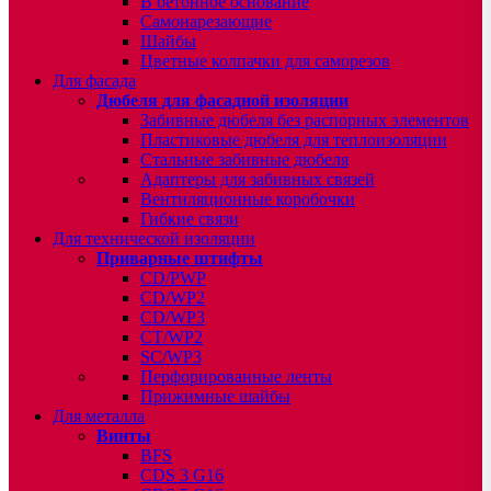
В бетонное основание
Самонарезающие
Шайбы
Цветные колпачки для саморезов
Для фасада
Дюбеля для фасадной изоляции
Забивные дюбеля без распорных элементов
Пластиковые дюбеля для теплоизоляции
Стальные забивные дюбеля
Адаптеры для забивных связей
Вентиляционные коробочки
Гибкие связи
Для технической изоляции
Приварные штифты
CD/PWP
CD/WP2
CD/WP3
CT/WP2
SC/WP3
Перфорированные ленты
Прижимные шайбы
Для металла
Винты
BFS
CDS 3 G16