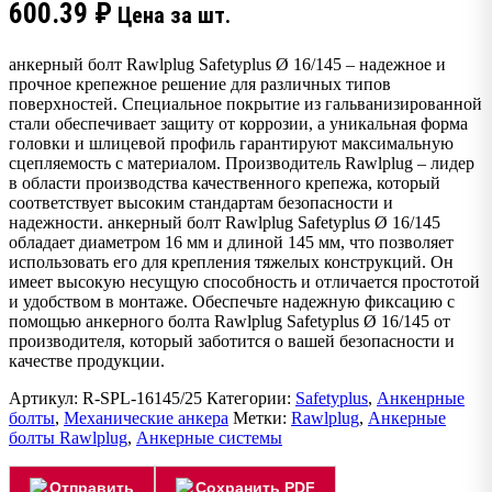
600.39
₽
Цена за шт.
анкерный болт Rawlplug Safetyplus Ø 16/145 – надежное и
прочное крепежное решение для различных типов
поверхностей. Специальное покрытие из гальванизированной
стали обеспечивает защиту от коррозии, а уникальная форма
головки и шлицевой профиль гарантируют максимальную
сцепляемость с материалом. Производитель Rawlplug – лидер
в области производства качественного крепежа, который
соответствует высоким стандартам безопасности и
надежности. анкерный болт Rawlplug Safetyplus Ø 16/145
обладает диаметром 16 мм и длиной 145 мм, что позволяет
использовать его для крепления тяжелых конструкций. Он
имеет высокую несущую способность и отличается простотой
и удобством в монтаже. Обеспечьте надежную фиксацию с
помощью анкерного болта Rawlplug Safetyplus Ø 16/145 от
производителя, который заботится о вашей безопасности и
качестве продукции.
Артикул:
R-SPL-16145/25
Категории:
Safetyplus
,
Анкенрные
болты
,
Механические анкера
Метки:
Rawlplug
,
Анкерные
болты Rawlplug
,
Анкерные системы
Отправить
Сохранить PDF