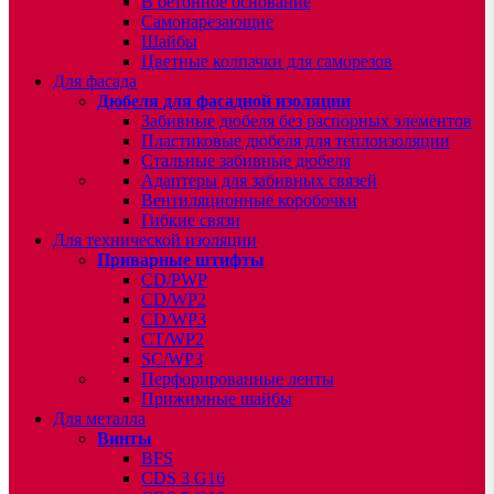
В бетонное основание
Самонарезающие
Шайбы
Цветные колпачки для саморезов
Для фасада
Дюбеля для фасадной изоляции
Забивные дюбеля без распорных элементов
Пластиковые дюбеля для теплоизоляции
Стальные забивные дюбеля
Адаптеры для забивных связей
Вентиляционные коробочки
Гибкие связи
Для технической изоляции
Приварные штифты
CD/PWP
CD/WP2
CD/WP3
CT/WP2
SC/WP3
Перфорированные ленты
Прижимные шайбы
Для металла
Винты
BFS
CDS 3 G16