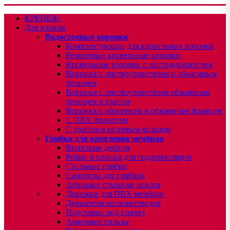
КРЕПЕЖ:
Для кровли
Водосточные воронки
Комплектующие для кровельных воронок
Ремонтные кровельные воронки
Кровельные воронки с листвоуловителем
Воронки с листвоуловителем и обжимным
фланцем
Воронки с листвоуловителем обжимным
фланцем и трапом
Воронки с обогревом и обжимным фланцем
С ПВХ фланецем
С трапом и опорным кольцом
Грибки для крепления мембран
Винтовые дюбеля
Рейки и планки для гидроизоляции
Стальные грибки
Саморезы для грибков
Забивные стальные анкера
Дорожки для ПВХ мембран
Держатели молниеотводов
Подставки под плитку
Анкерные гильзы