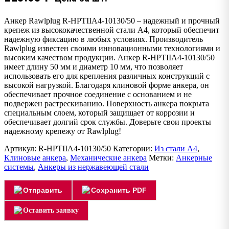
Анкер Rawlplug R-HPTIIA4-10130/50 – надежный и прочный
крепеж из высококачественной стали А4, который обеспечит
надежную фиксацию в любых условиях. Производитель
Rawlplug известен своими инновационными технологиями и
высоким качеством продукции. Анкер R-HPTIIA4-10130/50
имеет длину 50 мм и диаметр 10 мм, что позволяет
использовать его для крепления различных конструкций с
высокой нагрузкой. Благодаря клиновой форме анкера, он
обеспечивает прочное соединение с основанием и не
подвержен растрескиванию. Поверхность анкера покрыта
специальным слоем, который защищает от коррозии и
обеспечивает долгий срок службы. Доверьте свои проекты
надежному крепежу от Rawlplug!
Артикул:
R-HPTIIA4-10130/50
Категории:
Из стали А4
,
Клиновые анкера
,
Механические анкера
Метки:
Анкерные
системы
,
Анкеры из нержавеющей стали
Отправить
Сохранить PDF
Оставить заявку