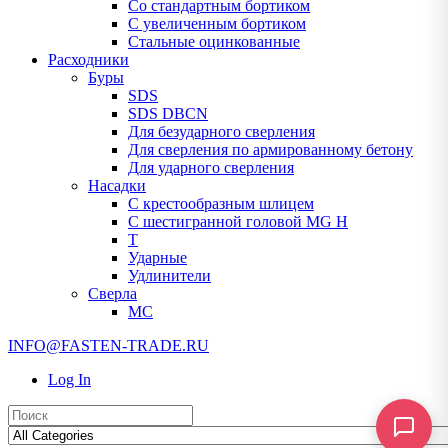
Со стандартным бортиком
С увеличенным бортиком
Стальные оцинкованные
Расходники
Буры
SDS
SDS DBCN
Для безударного сверления
Для сверления по армированному бетону
Для ударного сверления
Насадки
С крестообразным шлицем
С шестигранной головой MG H
T
Ударные
Удлинители
Сверла
МС
INFO@FASTEN-TRADE.RU
Log In