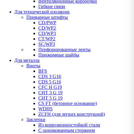
Вентиляционные коробочки
Гибкие связи
Для технической изоляции
Приварные штифты
CD/PWP
CD/WP2
CD/WP3
CT/WP2
SC/WP3
Перфорированные ленты
Прижимные шайбы
Для металла
Винты
BFS
CDS 3 G16
CDS 5 G16
CFC H G19
CHT 3 G 19
CHT 5 G 19
CS FT (бетонное основание)
WDHS
ZCFH (для легких конструкций)
Заклепки
Из коррозионностойкой стали
С оцинкованным стержнем