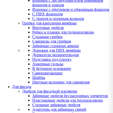
Воронки с листвоуловителем обжимным
фланцем и трапом
Воронки с обогревом и обжимным фланцем
С ПВХ фланецем
С трапом и опорным кольцом
Грибки для крепления мембран
Винтовые дюбеля
Рейки и планки для гидроизоляции
Стальные грибки
Саморезы для грибков
Забивные стальные анкера
Дорожки для ПВХ мембран
Держатели молниеотводов
Подставки под плитку
Анкерные гильзы
В бетонное основание
Самонарезающие
Шайбы
Цветные колпачки для саморезов
Для фасада
Дюбеля для фасадной изоляции
Забивные дюбеля без распорных элементов
Пластиковые дюбеля для теплоизоляции
Стальные забивные дюбеля
Адаптеры для забивных связей