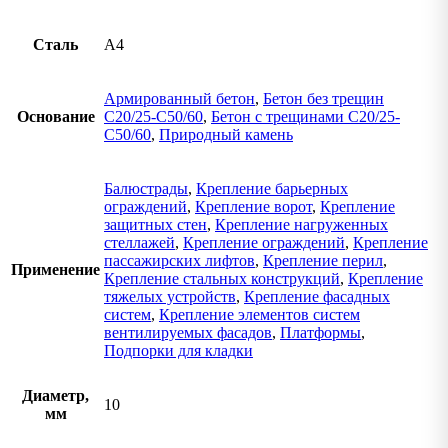
Сталь
А4
Армированный бетон
,
Бетон без трещин
Основание
C20/25-C50/60
,
Бетон с трещинами C20/25-
C50/60
,
Природный камень
Балюстрады
,
Крепление барьерных
ограждений
,
Крепление ворот
,
Крепление
защитных стен
,
Крепление нагруженных
стеллажей
,
Крепление ограждений
,
Крепление
пассажирских лифтов
,
Крепление перил
,
Применение
Крепление стальных конструкций
,
Крепление
тяжелых устройств
,
Крепление фасадных
систем
,
Крепление элементов систем
вентилируемых фасадов
,
Платформы
,
Подпорки для кладки
Диаметр,
10
мм