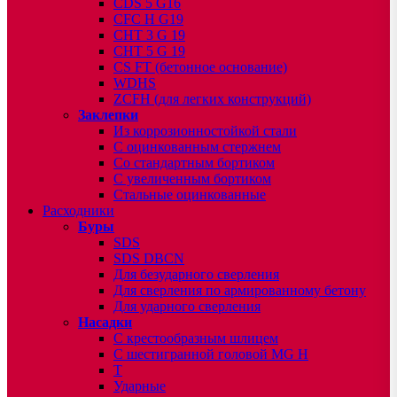
CDS 5 G16
CFC H G19
CHT 3 G 19
CHT 5 G 19
CS FT (бетонное основание)
WDHS
ZCFH (для легких конструкций)
Заклепки
Из коррозионностойкой стали
С оцинкованным стержнем
Со стандартным бортиком
С увеличенным бортиком
Стальные оцинкованные
Расходники
Буры
SDS
SDS DBCN
Для безударного сверления
Для сверления по армированному бетону
Для ударного сверления
Насадки
С крестообразным шлицем
С шестигранной головой MG H
T
Ударные