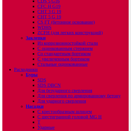
CDS 5 G16
CFC H G19
CHT 3 G 19
CHT 5 G 19
CS FT (бетонное основание)
WDHS
ZCFH (для легких конструкций)
Заклепки
Из коррозионностойкой стали
С оцинкованным стержнем
Со стандартным бортиком
С увеличенным бортиком
Стальные оцинкованные
Расходники
Буры
SDS
SDS DBCN
Для безударного сверления
Для сверления по армированному бетону
Для ударного сверления
Насадки
С крестообразным шлицем
С шестигранной головой MG H
T
Ударные