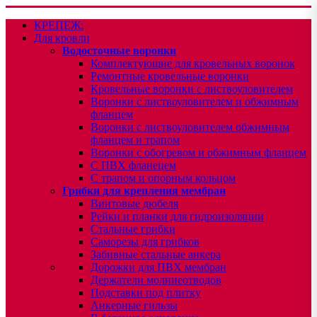
КРЕПЕЖ:
Для кровли
Водосточные воронки
Комплектующие для кровельных воронок
Ремонтные кровельные воронки
Кровельные воронки с листвоуловителем
Воронки с листвоуловителем и обжимным
фланцем
Воронки с листвоуловителем обжимным
фланцем и трапом
Воронки с обогревом и обжимным фланцем
С ПВХ фланецем
С трапом и опорным кольцом
Грибки для крепления мембран
Винтовые дюбеля
Рейки и планки для гидроизоляции
Стальные грибки
Саморезы для грибков
Забивные стальные анкера
Дорожки для ПВХ мембран
Держатели молниеотводов
Подставки под плитку
Анкерные гильзы