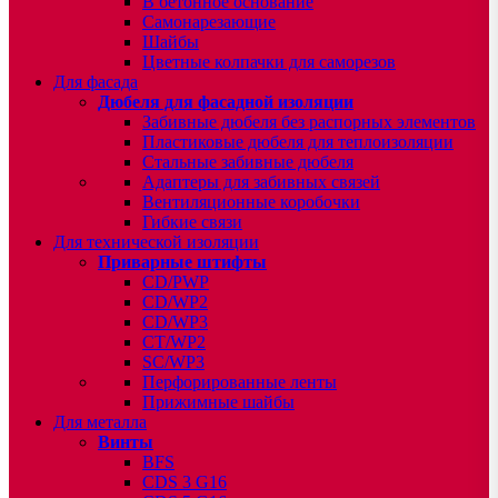
В бетонное основание
Самонарезающие
Шайбы
Цветные колпачки для саморезов
Для фасада
Дюбеля для фасадной изоляции
Забивные дюбеля без распорных элементов
Пластиковые дюбеля для теплоизоляции
Стальные забивные дюбеля
Адаптеры для забивных связей
Вентиляционные коробочки
Гибкие связи
Для технической изоляции
Приварные штифты
CD/PWP
CD/WP2
CD/WP3
CT/WP2
SC/WP3
Перфорированные ленты
Прижимные шайбы
Для металла
Винты
BFS
CDS 3 G16