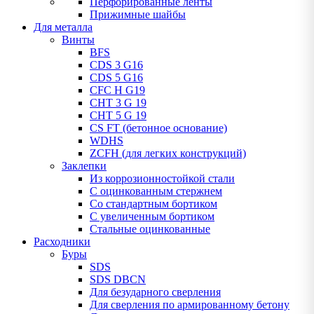
Перфорированные ленты
Прижимные шайбы
Для металла
Винты
BFS
CDS 3 G16
CDS 5 G16
CFC H G19
CHT 3 G 19
CHT 5 G 19
CS FT (бетонное основание)
WDHS
ZCFH (для легких конструкций)
Заклепки
Из коррозионностойкой стали
С оцинкованным стержнем
Со стандартным бортиком
С увеличенным бортиком
Стальные оцинкованные
Расходники
Буры
SDS
SDS DBCN
Для безударного сверления
Для сверления по армированному бетону