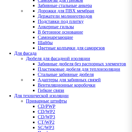
Саморезы для грибков
Забивные стальные анкера
Дорожки для ПВХ мембран
Держатели молниеотводов
Подставки под плитку
Анкерные гильзы
В бетонное основание
Самонарезающие
Шайбы
Цветные колпачки для саморезов
Для фасада
Дюбеля для фасадной изоляции
Забивные дюбеля без распорных элементов
Пластиковые дюбеля для теплоизоляции
Стальные забивные дюбеля
Адаптеры для забивных связей
Вентиляционные коробочки
Гибкие связи
Для технической изоляции
Приварные штифты
CD/PWP
CD/WP2
CD/WP3
CT/WP2
SC/WP3