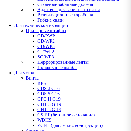
Стальные забивные дюбеля
Адаптеры для забивных связей
Вентиляционные коробочки
Гибкие связи
Для технической изоляции
Приварные штифты
CD/PWP
CD/WP2
CD/WP3
CT/WP2
SC/WP3
Перфорированные ленты
Прижимные шайбы
Для металла
Винты
BFS
CDS 3 G16
CDS 5 G16
CFC H G19
CHT 3 G 19
CHT 5 G 19
CS FT (бетонное основание)
WDHS
ZCFH (для легких конструкций)
Заклепки