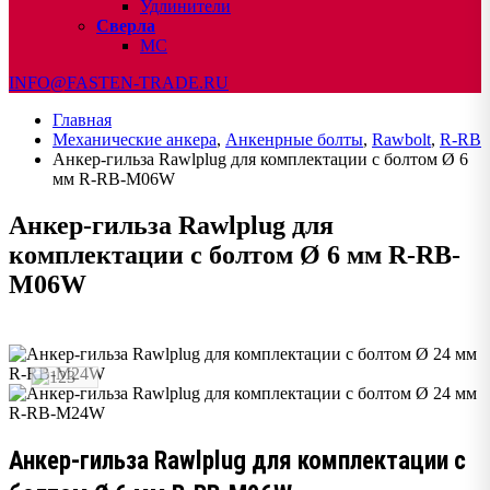
Удлинители
Сверла
МС
INFO@FASTEN-TRADE.RU
Главная
Механические анкера
,
Анкенрные болты
,
Rawbolt
,
R-RB
Анкер-гильза Rawlplug для комплектации с болтом Ø 6
мм R-RB-M06W
Анкер-гильза Rawlplug для
комплектации с болтом Ø 6 мм R-RB-
M06W
Анкер-гильза Rawlplug для комплектации с