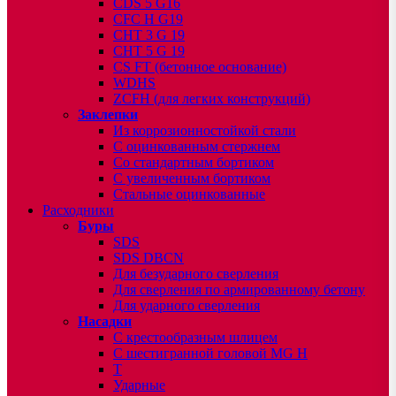
CDS 5 G16
CFC H G19
CHT 3 G 19
CHT 5 G 19
CS FT (бетонное основание)
WDHS
ZCFH (для легких конструкций)
Заклепки
Из коррозионностойкой стали
С оцинкованным стержнем
Со стандартным бортиком
С увеличенным бортиком
Стальные оцинкованные
Расходники
Буры
SDS
SDS DBCN
Для безударного сверления
Для сверления по армированному бетону
Для ударного сверления
Насадки
С крестообразным шлицем
С шестигранной головой MG H
T
Ударные