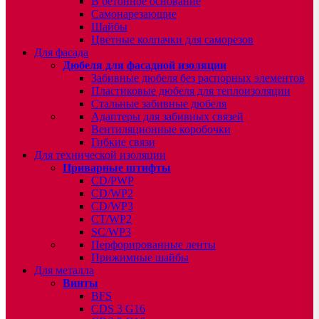
В бетонное основание
Самонарезающие
Шайбы
Цветные колпачки для саморезов
Для фасада
Дюбеля для фасадной изоляции
Забивные дюбеля без распорных элементов
Пластиковые дюбеля для теплоизоляции
Стальные забивные дюбеля
Адаптеры для забивных связей
Вентиляционные коробочки
Гибкие связи
Для технической изоляции
Приварные штифты
CD/PWP
CD/WP2
CD/WP3
CT/WP2
SC/WP3
Перфорированные ленты
Прижимные шайбы
Для металла
Винты
BFS
CDS 3 G16