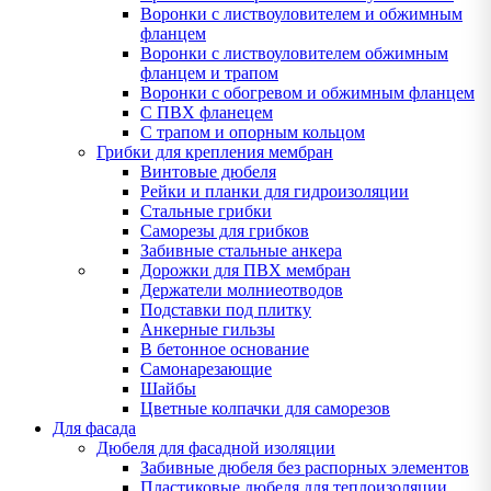
Воронки с листвоуловителем и обжимным
фланцем
Воронки с листвоуловителем обжимным
фланцем и трапом
Воронки с обогревом и обжимным фланцем
С ПВХ фланецем
С трапом и опорным кольцом
Грибки для крепления мембран
Винтовые дюбеля
Рейки и планки для гидроизоляции
Стальные грибки
Саморезы для грибков
Забивные стальные анкера
Дорожки для ПВХ мембран
Держатели молниеотводов
Подставки под плитку
Анкерные гильзы
В бетонное основание
Самонарезающие
Шайбы
Цветные колпачки для саморезов
Для фасада
Дюбеля для фасадной изоляции
Забивные дюбеля без распорных элементов
Пластиковые дюбеля для теплоизоляции