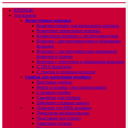
КРЕПЕЖ:
Для кровли
Водосточные воронки
Комплектующие для кровельных воронок
Ремонтные кровельные воронки
Кровельные воронки с листвоуловителем
Воронки с листвоуловителем и обжимным
фланцем
Воронки с листвоуловителем обжимным
фланцем и трапом
Воронки с обогревом и обжимным фланцем
С ПВХ фланецем
С трапом и опорным кольцом
Грибки для крепления мембран
Винтовые дюбеля
Рейки и планки для гидроизоляции
Стальные грибки
Саморезы для грибков
Забивные стальные анкера
Дорожки для ПВХ мембран
Держатели молниеотводов
Подставки под плитку
Анкерные гильзы