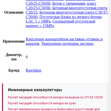
C20/25-C50/60
,
Бетон с трещинами, класс
C20/25-C50/60
,
Бетонная многопустотная плита
Основание
C20/25
,
Бетонная многопустотная плита C30/37-
C50/60
,
Пустотелые блоки из легкого бетона
LAC 5 ≥ 5MPa
,
Силикатный пустотелый
кирпич ≥ 15MPa
Крепление кронштейнов растяжек оттяжек и
Применение
канатов
,
Укрепление подпорок лестниц
Диаметр,
6
мм
Брэнд
Rawlplug
Инженерные калькуляторы
Расчёт несущей способности анкера на вырыв по СП 63.13330
Расчёт несущей способности анкера на срез
Расчёт минимальных краевых и межосевых расстояний для