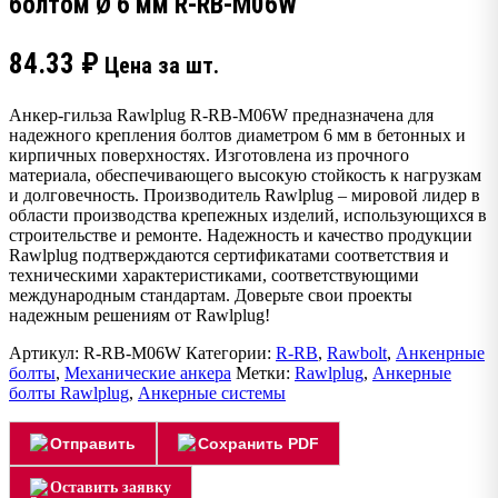
болтом Ø 6 мм R-RB-M06W
84.33
₽
Цена за шт.
Анкер-гильза Rawlplug R-RB-M06W предназначена для
надежного крепления болтов диаметром 6 мм в бетонных и
кирпичных поверхностях. Изготовлена из прочного
материала, обеспечивающего высокую стойкость к нагрузкам
и долговечность. Производитель Rawlplug – мировой лидер в
области производства крепежных изделий, использующихся в
строительстве и ремонте. Надежность и качество продукции
Rawlplug подтверждаются сертификатами соответствия и
техническими характеристиками, соответствующими
международным стандартам. Доверьте свои проекты
надежным решениям от Rawlplug!
Артикул:
R-RB-M06W
Категории:
R-RB
,
Rawbolt
,
Анкенрные
болты
,
Механические анкера
Метки:
Rawlplug
,
Анкерные
болты Rawlplug
,
Анкерные системы
Отправить
Сохранить PDF
Оставить заявку