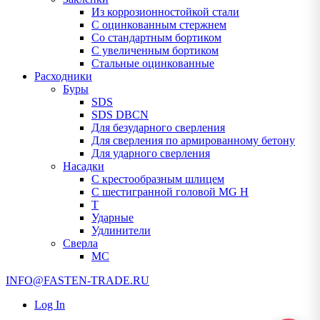
Из коррозионностойкой стали
С оцинкованным стержнем
Со стандартным бортиком
С увеличенным бортиком
Стальные оцинкованные
Расходники
Буры
SDS
SDS DBCN
Для безударного сверления
Для сверления по армированному бетону
Для ударного сверления
Насадки
С крестообразным шлицем
С шестигранной головой MG H
T
Ударные
Удлинители
Сверла
МС
INFO@FASTEN-TRADE.RU
Log In