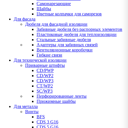
Самонарезающие
Шайбы
Цветные колпачки для саморезов
Для фасада
Дюбеля для фасадной изоляции
Забивные дюбеля без распорных элементов
Пластиковые дюбеля для теплоизоляции
Стальные забивные дюбеля
Адаптеры для забивных связей
Вентиляционные коробочки
Гибкие связи
Для технической изоляции
Приварные штифты
CD/PWP
CD/WP2
CD/WP3
CT/WP2
SC/WP3
Перфорированные ленты
Прижимные шайбы
Для металла
Винты
BFS
CDS 3 G16
CDS 5 G16