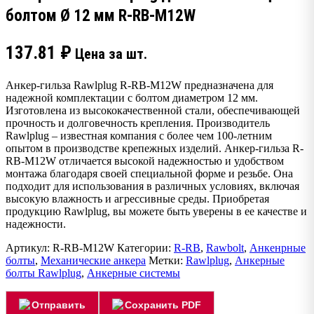
болтом Ø 12 мм R-RB-M12W
137.81
₽
Цена за шт.
Анкер-гильза Rawlplug R-RB-M12W предназначена для
надежной комплектации с болтом диаметром 12 мм.
Изготовлена из высококачественной стали, обеспечивающей
прочность и долговечность крепления. Производитель
Rawlplug – известная компания с более чем 100-летним
опытом в производстве крепежных изделий. Анкер-гильза R-
RB-M12W отличается высокой надежностью и удобством
монтажа благодаря своей специальной форме и резьбе. Она
подходит для использования в различных условиях, включая
высокую влажность и агрессивные среды. Приобретая
продукцию Rawlplug, вы можете быть уверены в ее качестве и
надежности.
Артикул:
R-RB-M12W
Категории:
R-RB
,
Rawbolt
,
Анкенрные
болты
,
Механические анкера
Метки:
Rawlplug
,
Анкерные
болты Rawlplug
,
Анкерные системы
Отправить
Сохранить PDF