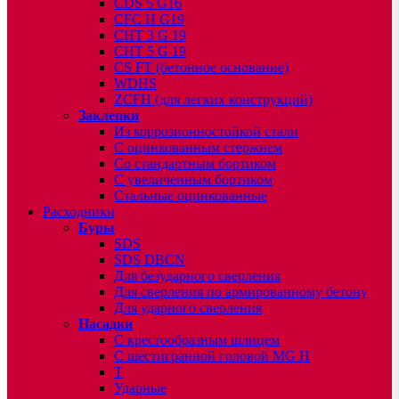
CDS 5 G16
CFC H G19
CHT 3 G 19
CHT 5 G 19
CS FT (бетонное основание)
WDHS
ZCFH (для легких конструкций)
Заклепки
Из коррозионностойкой стали
С оцинкованным стержнем
Со стандартным бортиком
С увеличенным бортиком
Стальные оцинкованные
Расходники
Буры
SDS
SDS DBCN
Для безударного сверления
Для сверления по армированному бетону
Для ударного сверления
Насадки
С крестообразным шлицем
С шестигранной головой MG H
T
Ударные