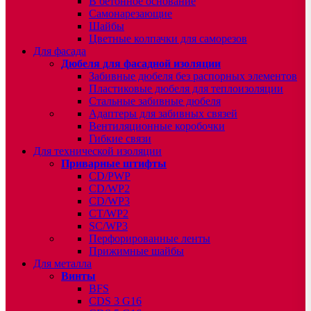
В бетонное основание
Самонарезающие
Шайбы
Цветные колпачки для саморезов
Для фасада
Дюбеля для фасадной изоляции
Забивные дюбеля без распорных элементов
Пластиковые дюбеля для теплоизоляции
Стальные забивные дюбеля
Адаптеры для забивных связей
Вентиляционные коробочки
Гибкие связи
Для технической изоляции
Приварные штифты
CD/PWP
CD/WP2
CD/WP3
CT/WP2
SC/WP3
Перфорированные ленты
Прижимные шайбы
Для металла
Винты
BFS
CDS 3 G16