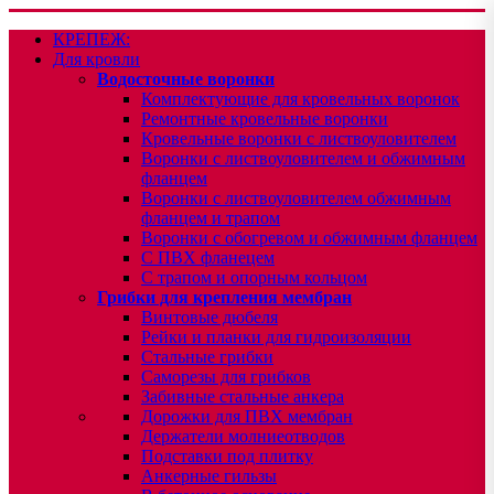
КРЕПЕЖ:
Для кровли
Водосточные воронки
Комплектующие для кровельных воронок
Ремонтные кровельные воронки
Кровельные воронки с листвоуловителем
Воронки с листвоуловителем и обжимным
фланцем
Воронки с листвоуловителем обжимным
фланцем и трапом
Воронки с обогревом и обжимным фланцем
С ПВХ фланецем
С трапом и опорным кольцом
Грибки для крепления мембран
Винтовые дюбеля
Рейки и планки для гидроизоляции
Стальные грибки
Саморезы для грибков
Забивные стальные анкера
Дорожки для ПВХ мембран
Держатели молниеотводов
Подставки под плитку
Анкерные гильзы