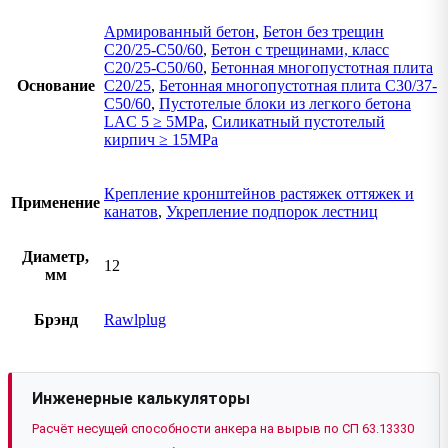
Армированный бетон
,
Бетон без трещин
C20/25-C50/60
,
Бетон с трещинами, класс
C20/25-C50/60
,
Бетонная многопустотная плита
Основание
C20/25
,
Бетонная многопустотная плита C30/37-
C50/60
,
Пустотелые блоки из легкого бетона
LAC 5 ≥ 5MPa
,
Силикатный пустотелый
кирпич ≥ 15MPa
Крепление кронштейнов растяжек оттяжек и
Применение
канатов
,
Укрепление подпорок лестниц
Диаметр,
12
мм
Брэнд
Rawlplug
Инженерные калькуляторы
Расчёт несущей способности анкера на вырыв по СП 63.13330