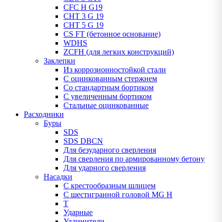
CFC H G19
CHT 3 G 19
CHT 5 G 19
CS FT (бетонное основание)
WDHS
ZCFH (для легких конструкций)
Заклепки
Из коррозионностойкой стали
С оцинкованным стержнем
Со стандартным бортиком
С увеличенным бортиком
Стальные оцинкованные
Расходники
Буры
SDS
SDS DBCN
Для безударного сверления
Для сверления по армированному бетону
Для ударного сверления
Насадки
С крестообразным шлицем
С шестигранной головой MG H
T
Ударные
Удлинители