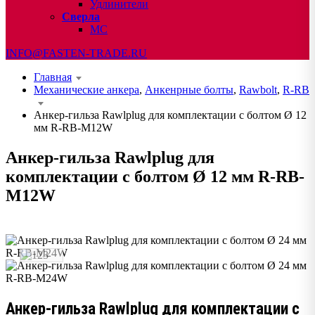
Удлинители
Сверла
МС
INFO@FASTEN-TRADE.RU
Главная
Механические анкера
,
Анкенрные болты
,
Rawbolt
,
R-RB
Анкер-гильза Rawlplug для комплектации с болтом Ø 12
мм R-RB-M12W
Анкер-гильза Rawlplug для
комплектации с болтом Ø 12 мм R-RB-
M12W
Анкер-гильза Rawlplug для комплектации с