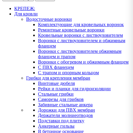
КРЕПЕЖ:
Для кровли
Водосточные воронки
Комплектующие для кровельных воронок
Ремонтные кровельные воронки
Кровельные воронки с листвоуловителем
Воронки с листвоуловителем и обжимным
фланцем
Воронки с листвоуловителем обжимным
фланцем и трапом
Воронки с обогревом и обжимным фланцем
С ПВХ фланецем
С трапом и опорным кольцом
Грибки для крепления мембран
Винтовые дюбеля
Рейки и планки для гидроизоляции
Стальные грибки
Саморезы для грибков
Забивные стальные анкера
Дорожки для ПВХ мембран
Держатели молниеотводов
Подставки под плитку
Анкерные гильзы
В бетонное основание