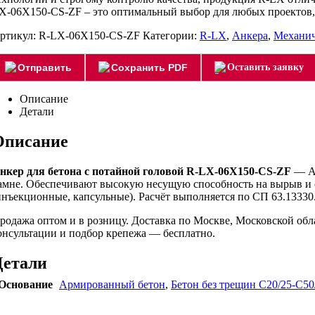
X-06X150-CS-ZF – это оптимальный выбор для любых проектов,
ртикул:
R-LX-06X150-CS-ZF
Категории:
R-LX
,
Анкера
,
Механич
Отправить
Сохранить PDF
Оставить заявку
Описание
Детали
Описание
нкер для бетона с потайной головой R-LX-06X150-CS-ZF
— Ан
амне. Обеспечивают высокую несущую способность на вырыв и с
инъекционные, капсульные). Расчёт выполняется по СП 63.13330.
родажа оптом и в розницу. Доставка по Москве, Московской об
онсультации и подбор крепежа — бесплатно.
Детали
Основание
Армированный бетон
,
Бетон без трещин C20/25-C50