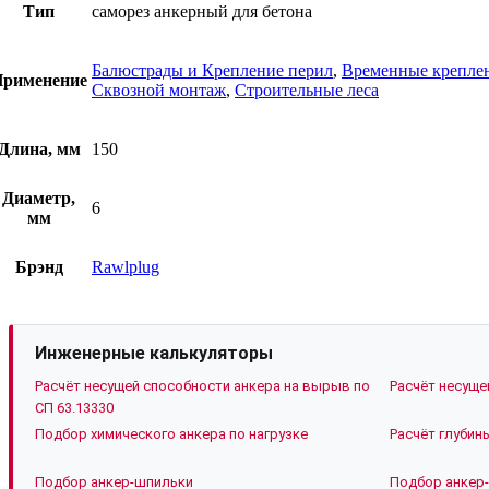
Тип
саморез анкерный для бетона
Балюстрады и Крепление перил
,
Временные крепле
рименение
Сквозной монтаж
,
Строительные леса
Длина, мм
150
Диаметр,
6
мм
Брэнд
Rawlplug
Инженерные калькуляторы
Расчёт несущей способности анкера на вырыв по
Расчёт несуще
СП 63.13330
Подбор химического анкера по нагрузке
Расчёт глубин
Подбор анкер-шпильки
Подбор анкер-