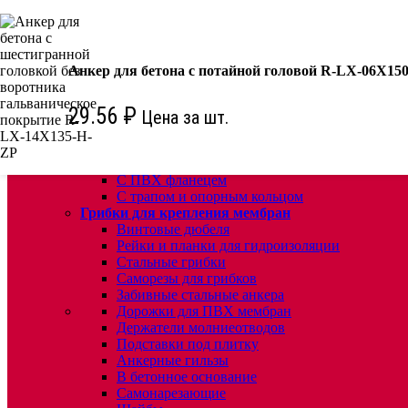
КРЕПЕЖ:
Для кровли
Водосточные воронки
Анкер для бетона с потайной головой R-LX-06X15
Комплектующие для кровельных воронок
Ремонтные кровельные воронки
29.56
₽
Цена за шт.
Кровельные воронки с листвоуловителем
Воронки с листвоуловителем и обжимным фл
Воронки с листвоуловителем обжимным флан
Воронки с обогревом и обжимным фланцем
С ПВХ фланецем
С трапом и опорным кольцом
Грибки для крепления мембран
Винтовые дюбеля
Рейки и планки для гидроизоляции
Стальные грибки
Саморезы для грибков
Забивные стальные анкера
Дорожки для ПВХ мембран
Держатели молниеотводов
Подставки под плитку
Анкерные гильзы
В бетонное основание
Самонарезающие