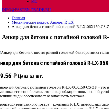
МС
INFO@FASTEN-TRADE.RU
Главная
Механические анкера
,
Анкера
,
R-LX
Анкер для бетона с потайной головой R-LX-06X150-CS-
Анкер для бетона с потайной головой 
нкер для бетона с потайной головой R-LX-06
29.56
₽
Цена за шт.
нкер для бетона с потайной головой R-LX-06X150-CS-ZF – это 
ысококачественной стали, этот анкер обладает повышенной усто
нешний вид и обеспечивает безопасность монтажа.
роизводитель данного товара – компания R-LX, являющаяся лид
ехнологий и строгому контролю качества, продукция R-LX отли