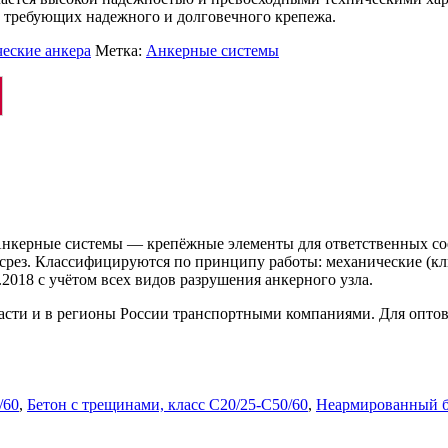
 требующих надежного и долговечного крепежа.
еские анкера
Метка:
Анкерные системы
керные системы — крепёжные элементы для ответственных сое
рез. Классифицируются по принципу работы: механические (кл
2018 с учётом всех видов разрушения анкерного узла.
ласти и в регионы России транспортными компаниями. Для опто
/60
,
Бетон с трещинами, класс C20/25-C50/60
,
Неармированный б