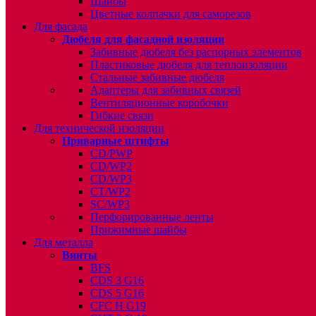
Шайбы
Цветные колпачки для саморезов
Для фасада
Дюбеля для фасадной изоляции
Забивные дюбеля без распорных элементов
Пластиковые дюбеля для теплоизоляции
Стальные забивные дюбеля
Адаптеры для забивных связей
Вентиляционные коробочки
Гибкие связи
Для технической изоляции
Приварные штифты
CD/PWP
CD/WP2
CD/WP3
CT/WP2
SC/WP3
Перфорированные ленты
Прижимные шайбы
Для металла
Винты
BFS
CDS 3 G16
CDS 5 G16
CFC H G19