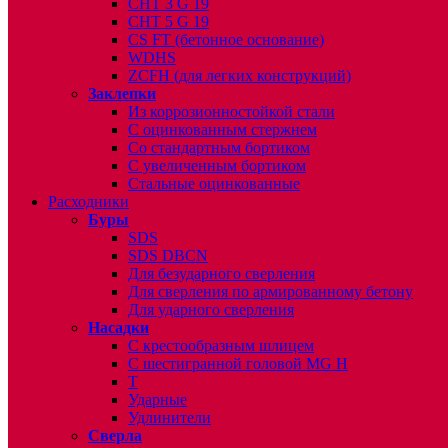
CHT 3 G 19
CHT 5 G 19
CS FT (бетонное основание)
WDHS
ZCFH (для легких конструкций)
Заклепки
Из коррозионностойкой стали
С оцинкованным стержнем
Со стандартным бортиком
С увеличенным бортиком
Стальные оцинкованные
Расходники
Буры
SDS
SDS DBCN
Для безударного сверления
Для сверления по армированному бетону
Для ударного сверления
Насадки
С крестообразным шлицем
С шестигранной головой MG H
T
Ударные
Удлинители
Сверла