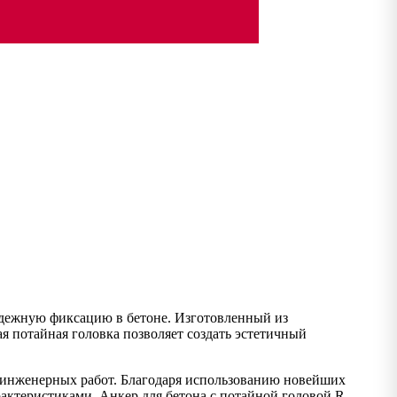
адежную фиксацию в бетоне. Изготовленный из
я потайная головка позволяет создать эстетичный
и инженерных работ. Благодаря использованию новейших
актеристиками. Анкер для бетона с потайной головой R-