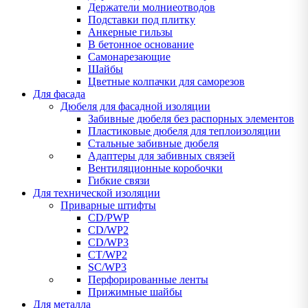
Держатели молниеотводов
Подставки под плитку
Анкерные гильзы
В бетонное основание
Самонарезающие
Шайбы
Цветные колпачки для саморезов
Для фасада
Дюбеля для фасадной изоляции
Забивные дюбеля без распорных элементов
Пластиковые дюбеля для теплоизоляции
Стальные забивные дюбеля
Адаптеры для забивных связей
Вентиляционные коробочки
Гибкие связи
Для технической изоляции
Приварные штифты
CD/PWP
CD/WP2
CD/WP3
CT/WP2
SC/WP3
Перфорированные ленты
Прижимные шайбы
Для металла