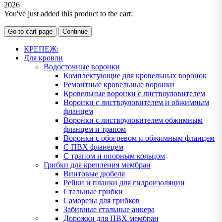
2026
You've just added this product to the cart:
Go to cart page
Continue
КРЕПЕЖ:
Для кровли
Водосточные воронки
Комплектующие для кровельных воронок
Ремонтные кровельные воронки
Кровельные воронки с листвоуловителем
Воронки с листвоуловителем и обжимным
фланцем
Воронки с листвоуловителем обжимным
фланцем и трапом
Воронки с обогревом и обжимным фланцем
С ПВХ фланецем
С трапом и опорным кольцом
Грибки для крепления мембран
Винтовые дюбеля
Рейки и планки для гидроизоляции
Стальные грибки
Саморезы для грибков
Забивные стальные анкера
Дорожки для ПВХ мембран