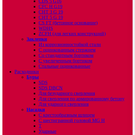
CDS 5 G16
CFC H G19
CHT 3 G 19
CHT 5 G 19
CS FT (бетонное основание)
WDHS
ZCFH (для легких конструкций)
Заклепки
Из коррозионностойкой стали
С оцинкованным стержнем
Со стандартным бортиком
С увеличенным бортиком
Стальные оцинкованные
Расходники
Буры
SDS
SDS DBCN
Для безударного сверления
Для сверления по армированному бетону
Для ударного сверления
Насадки
С крестообразным шлицем
С шестигранной головой MG H
T
Ударные