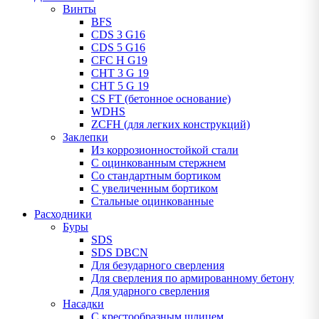
Винты
BFS
CDS 3 G16
CDS 5 G16
CFC H G19
CHT 3 G 19
CHT 5 G 19
CS FT (бетонное основание)
WDHS
ZCFH (для легких конструкций)
Заклепки
Из коррозионностойкой стали
С оцинкованным стержнем
Со стандартным бортиком
С увеличенным бортиком
Стальные оцинкованные
Расходники
Буры
SDS
SDS DBCN
Для безударного сверления
Для сверления по армированному бетону
Для ударного сверления
Насадки
С крестообразным шлицем