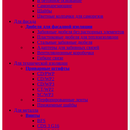
В бетонное основание
Самонарезающие
Шайбы
Цветные колпачки для саморезов
Для фасада
Дюбеля для фасадной изоляции
Забивные дюбеля без распорных элементов
Пластиковые дюбеля для теплоизоляции
Стальные забивные дюбеля
Адаптеры для забивных связей
Вентиляционные коробочки
Гибкие связи
Для технической изоляции
Приварные штифты
CD/PWP
CD/WP2
CD/WP3
CT/WP2
SC/WP3
Перфорированные ленты
Прижимные шайбы
Для металла
Винты
BFS
CDS 3 G16