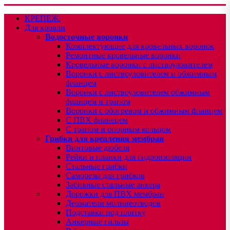
КРЕПЕЖ:
Для кровли
Водосточные воронки
Комплектующие для кровельных воронок
Ремонтные кровельные воронки
Кровельные воронки с листвоуловителем
Воронки с листвоуловителем и обжимным
фланцем
Воронки с листвоуловителем обжимным
фланцем и трапом
Воронки с обогревом и обжимным фланцем
С ПВХ фланецем
С трапом и опорным кольцом
Грибки для крепления мембран
Винтовые дюбеля
Рейки и планки для гидроизоляции
Стальные грибки
Саморезы для грибков
Забивные стальные анкера
Дорожки для ПВХ мембран
Держатели молниеотводов
Подставки под плитку
Анкерные гильзы