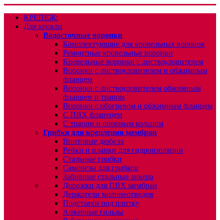
КРЕПЕЖ:
Для кровли
Водосточные воронки
Комплектующие для кровельных воронок
Ремонтные кровельные воронки
Кровельные воронки с листвоуловителем
Воронки с листвоуловителем и обжимным
фланцем
Воронки с листвоуловителем обжимным
фланцем и трапом
Воронки с обогревом и обжимным фланцем
С ПВХ фланецем
С трапом и опорным кольцом
Грибки для крепления мембран
Винтовые дюбеля
Рейки и планки для гидроизоляции
Стальные грибки
Саморезы для грибков
Забивные стальные анкера
Дорожки для ПВХ мембран
Держатели молниеотводов
Подставки под плитку
Анкерные гильзы