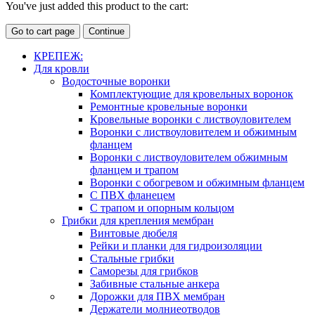
You've just added this product to the cart:
Go to cart page
Continue
КРЕПЕЖ:
Для кровли
Водосточные воронки
Комплектующие для кровельных воронок
Ремонтные кровельные воронки
Кровельные воронки с листвоуловителем
Воронки с листвоуловителем и обжимным
фланцем
Воронки с листвоуловителем обжимным
фланцем и трапом
Воронки с обогревом и обжимным фланцем
С ПВХ фланецем
С трапом и опорным кольцом
Грибки для крепления мембран
Винтовые дюбеля
Рейки и планки для гидроизоляции
Стальные грибки
Саморезы для грибков
Забивные стальные анкера
Дорожки для ПВХ мембран
Держатели молниеотводов