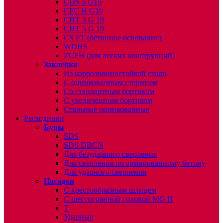
CDS 5 G16
CFC H G19
CHT 3 G 19
CHT 5 G 19
CS FT (бетонное основание)
WDHS
ZCFH (для легких конструкций)
Заклепки
Из коррозионностойкой стали
С оцинкованным стержнем
Со стандартным бортиком
С увеличенным бортиком
Стальные оцинкованные
Расходники
Буры
SDS
SDS DBCN
Для безударного сверления
Для сверления по армированному бетону
Для ударного сверления
Насадки
С крестообразным шлицем
С шестигранной головой MG H
T
Ударные