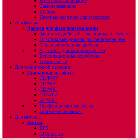
В бетонное основание
Самонарезающие
Шайбы
Цветные колпачки для саморезов
Для фасада
Дюбеля для фасадной изоляции
Забивные дюбеля без распорных элементов
Пластиковые дюбеля для теплоизоляции
Стальные забивные дюбеля
Адаптеры для забивных связей
Вентиляционные коробочки
Гибкие связи
Для технической изоляции
Приварные штифты
CD/PWP
CD/WP2
CD/WP3
CT/WP2
SC/WP3
Перфорированные ленты
Прижимные шайбы
Для металла
Винты
BFS
CDS 3 G16