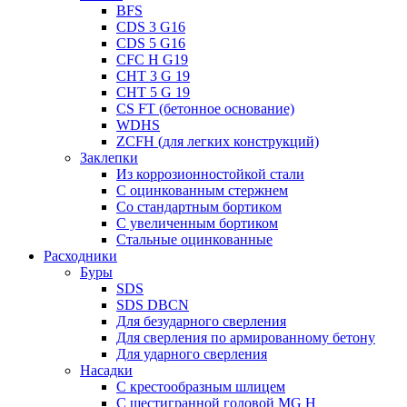
BFS
CDS 3 G16
CDS 5 G16
CFC H G19
CHT 3 G 19
CHT 5 G 19
CS FT (бетонное основание)
WDHS
ZCFH (для легких конструкций)
Заклепки
Из коррозионностойкой стали
С оцинкованным стержнем
Со стандартным бортиком
С увеличенным бортиком
Стальные оцинкованные
Расходники
Буры
SDS
SDS DBCN
Для безударного сверления
Для сверления по армированному бетону
Для ударного сверления
Насадки
С крестообразным шлицем
С шестигранной головой MG H