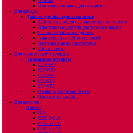
Шайбы
Цветные колпачки для саморезов
Для фасада
Дюбеля для фасадной изоляции
Забивные дюбеля без распорных элементов
Пластиковые дюбеля для теплоизоляции
Стальные забивные дюбеля
Адаптеры для забивных связей
Вентиляционные коробочки
Гибкие связи
Для технической изоляции
Приварные штифты
CD/PWP
CD/WP2
CD/WP3
CT/WP2
SC/WP3
Перфорированные ленты
Прижимные шайбы
Для металла
Винты
BFS
CDS 3 G16
CDS 5 G16
CFC H G19