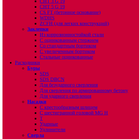
CHT 3 G 19
CHT 5 G 19
CS FT (бетонное основание)
WDHS
ZCFH (для легких конструкций)
Заклепки
Из коррозионностойкой стали
С оцинкованным стержнем
Со стандартным бортиком
С увеличенным бортиком
Стальные оцинкованные
Расходники
Буры
SDS
SDS DBCN
Для безударного сверления
Для сверления по армированному бетону
Для ударного сверления
Насадки
С крестообразным шлицем
С шестигранной головой MG H
T
Ударные
Удлинители
Сверла