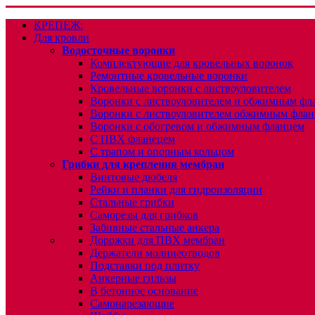
КРЕПЕЖ:
Для кровли
Водосточные воронки
Комплектующие для кровельных воронок
Ремонтные кровельные воронки
Кровельные воронки с листвоуловителем
Воронки с листвоуловителем и обжимным фл
Воронки с листвоуловителем обжимным флан
Воронки с обогревом и обжимным фланцем
С ПВХ фланецем
С трапом и опорным кольцом
Грибки для крепления мембран
Винтовые дюбеля
Рейки и планки для гидроизоляции
Стальные грибки
Саморезы для грибков
Забивные стальные анкера
Дорожки для ПВХ мембран
Держатели молниеотводов
Подставки под плитку
Анкерные гильзы
В бетонное основание
Самонарезающие