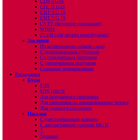
CDS 5 G16
CFC H G19
CHT 3 G 19
CHT 5 G 19
CS FT (бетонное основание)
WDHS
ZCFH (для легких конструкций)
Заклепки
Из коррозионностойкой стали
С оцинкованным стержнем
Со стандартным бортиком
С увеличенным бортиком
Стальные оцинкованные
Расходники
Буры
SDS
SDS DBCN
Для безударного сверления
Для сверления по армированному бетону
Для ударного сверления
Насадки
С крестообразным шлицем
С шестигранной головой MG H
T
Ударные