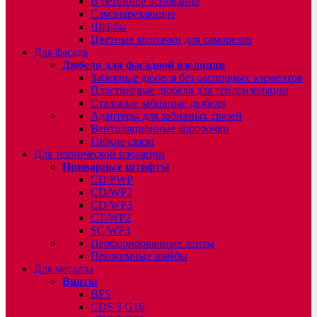
В бетонное основание
Самонарезающие
Шайбы
Цветные колпачки для саморезов
Для фасада
Дюбеля для фасадной изоляции
Забивные дюбеля без распорных элементов
Пластиковые дюбеля для теплоизоляции
Стальные забивные дюбеля
Адаптеры для забивных связей
Вентиляционные коробочки
Гибкие связи
Для технической изоляции
Приварные штифты
CD/PWP
CD/WP2
CD/WP3
CT/WP2
SC/WP3
Перфорированные ленты
Прижимные шайбы
Для металла
Винты
BFS
CDS 3 G16