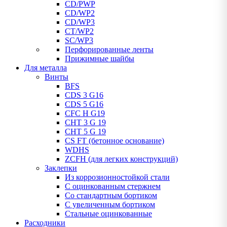
CD/PWP
CD/WP2
CD/WP3
CT/WP2
SC/WP3
Перфорированные ленты
Прижимные шайбы
Для металла
Винты
BFS
CDS 3 G16
CDS 5 G16
CFC H G19
CHT 3 G 19
CHT 5 G 19
CS FT (бетонное основание)
WDHS
ZCFH (для легких конструкций)
Заклепки
Из коррозионностойкой стали
С оцинкованным стержнем
Со стандартным бортиком
С увеличенным бортиком
Стальные оцинкованные
Расходники