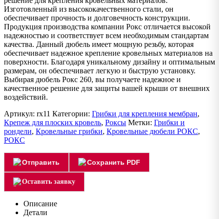
решение для крепления кровельных материалов.
Изготовленный из высококачественного стали, он
обеспечивает прочность и долговечность конструкции.
Продукция производства компании Рокс отличается высокой
надежностью и соответствует всем необходимым стандартам
качества. Данный дюбель имеет мощную резьбу, которая
обеспечивает надежное крепление кровельных материалов на
поверхности. Благодаря уникальному дизайну и оптимальным
размерам, он обеспечивает легкую и быструю установку.
Выбирая дюбель Рокс 260, вы получаете надежное и
качественное решение для защиты вашей крыши от внешних
воздействий.
Артикул:
rx11
Категории:
Грибки для крепления мембран
,
Крепеж для плоских кровель
,
Роксы
Метки:
Грибки и
рондели
,
Кровельные грибки
,
Кровельные дюбели РОКС
,
РОКС
Отправить
Сохранить PDF
Оставить заявку
Описание
Детали