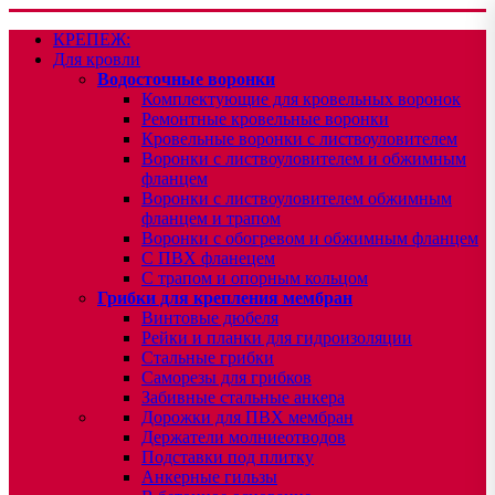
КРЕПЕЖ:
Для кровли
Водосточные воронки
Комплектующие для кровельных воронок
Ремонтные кровельные воронки
Кровельные воронки с листвоуловителем
Воронки с листвоуловителем и обжимным
фланцем
Воронки с листвоуловителем обжимным
фланцем и трапом
Воронки с обогревом и обжимным фланцем
С ПВХ фланецем
С трапом и опорным кольцом
Грибки для крепления мембран
Винтовые дюбеля
Рейки и планки для гидроизоляции
Стальные грибки
Саморезы для грибков
Забивные стальные анкера
Дорожки для ПВХ мембран
Держатели молниеотводов
Подставки под плитку
Анкерные гильзы