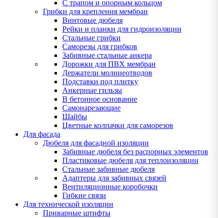
С трапом и опорным кольцом
Грибки для крепления мембран
Винтовые дюбеля
Рейки и планки для гидроизоляции
Стальные грибки
Саморезы для грибков
Забивные стальные анкера
Дорожки для ПВХ мембран
Держатели молниеотводов
Подставки под плитку
Анкерные гильзы
В бетонное основание
Самонарезающие
Шайбы
Цветные колпачки для саморезов
Для фасада
Дюбеля для фасадной изоляции
Забивные дюбеля без распорных элементов
Пластиковые дюбеля для теплоизоляции
Стальные забивные дюбеля
Адаптеры для забивных связей
Вентиляционные коробочки
Гибкие связи
Для технической изоляции
Приварные штифты