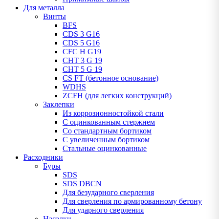
Для металла
Винты
BFS
CDS 3 G16
CDS 5 G16
CFC H G19
CHT 3 G 19
CHT 5 G 19
CS FT (бетонное основание)
WDHS
ZCFH (для легких конструкций)
Заклепки
Из коррозионностойкой стали
С оцинкованным стержнем
Со стандартным бортиком
С увеличенным бортиком
Стальные оцинкованные
Расходники
Буры
SDS
SDS DBCN
Для безударного сверления
Для сверления по армированному бетону
Для ударного сверления
Насадки