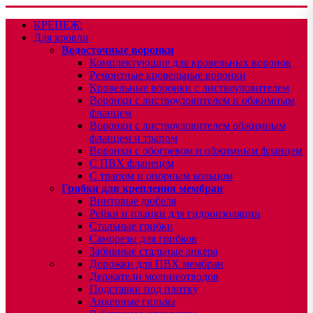
КРЕПЕЖ:
Для кровли
Водосточные воронки
Комплектующие для кровельных воронок
Ремонтные кровельные воронки
Кровельные воронки с листвоуловителем
Воронки с листвоуловителем и обжимным
фланцем
Воронки с листвоуловителем обжимным
фланцем и трапом
Воронки с обогревом и обжимным фланцем
С ПВХ фланецем
С трапом и опорным кольцом
Грибки для крепления мембран
Винтовые дюбеля
Рейки и планки для гидроизоляции
Стальные грибки
Саморезы для грибков
Забивные стальные анкера
Дорожки для ПВХ мембран
Держатели молниеотводов
Подставки под плитку
Анкерные гильзы