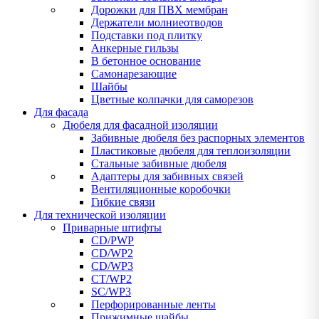
Дорожки для ПВХ мембран
Держатели молниеотводов
Подставки под плитку
Анкерные гильзы
В бетонное основание
Самонарезающие
Шайбы
Цветные колпачки для саморезов
Для фасада
Дюбеля для фасадной изоляции
Забивные дюбеля без распорных элементов
Пластиковые дюбеля для теплоизоляции
Стальные забивные дюбеля
Адаптеры для забивных связей
Вентиляционные коробочки
Гибкие связи
Для технической изоляции
Приварные штифты
CD/PWP
CD/WP2
CD/WP3
CT/WP2
SC/WP3
Перфорированные ленты
Прижимные шайбы