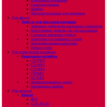
В бетонное основание
Самонарезающие
Шайбы
Цветные колпачки для саморезов
Для фасада
Дюбеля для фасадной изоляции
Забивные дюбеля без распорных элементов
Пластиковые дюбеля для теплоизоляции
Стальные забивные дюбеля
Адаптеры для забивных связей
Вентиляционные коробочки
Гибкие связи
Для технической изоляции
Приварные штифты
CD/PWP
CD/WP2
CD/WP3
CT/WP2
SC/WP3
Перфорированные ленты
Прижимные шайбы
Для металла
Винты
BFS
CDS 3 G16