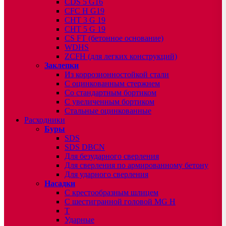
CDS 5 G16
CFC H G19
CHT 3 G 19
CHT 5 G 19
CS FT (бетонное основание)
WDHS
ZCFH (для легких конструкций)
Заклепки
Из коррозионностойкой стали
С оцинкованным стержнем
Со стандартным бортиком
С увеличенным бортиком
Стальные оцинкованные
Расходники
Буры
SDS
SDS DBCN
Для безударного сверления
Для сверления по армированному бетону
Для ударного сверления
Насадки
С крестообразным шлицем
С шестигранной головой MG H
T
Ударные