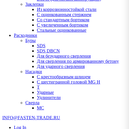
Заклепки
Из коррозионностойкой стали
С оцинкованным стержнем
Со стандартным бортиком
С увеличенным бортиком
Стальные оцинкованные
Расходники
Буры
SDS
SDS DBCN
Для безударного сверления
Для сверления по армированному бетону
Для ударного сверления
Насадки
С крестообразным шлицем
С шестигранной головой MG H
T
Ударные
Удлинители
Сверла
МС
INFO@FASTEN-TRADE.RU
Log In