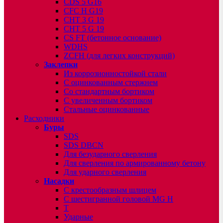
CDS 5 G16
CFC H G19
CHT 3 G 19
CHT 5 G 19
CS FT (бетонное основание)
WDHS
ZCFH (для легких конструкций)
Заклепки
Из коррозионностойкой стали
С оцинкованным стержнем
Со стандартным бортиком
С увеличенным бортиком
Стальные оцинкованные
Расходники
Буры
SDS
SDS DBCN
Для безударного сверления
Для сверления по армированному бетону
Для ударного сверления
Насадки
С крестообразным шлицем
С шестигранной головой MG H
T
Ударные