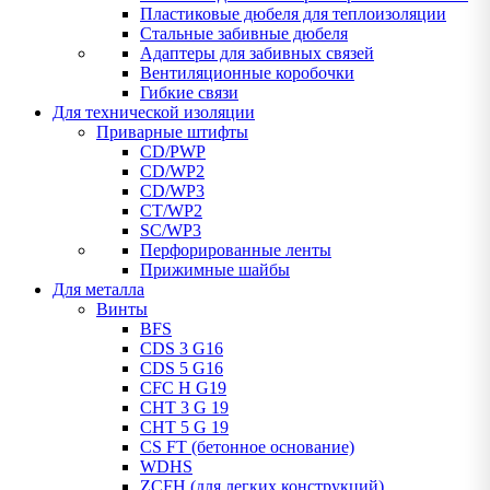
Пластиковые дюбеля для теплоизоляции
Стальные забивные дюбеля
Адаптеры для забивных связей
Вентиляционные коробочки
Гибкие связи
Для технической изоляции
Приварные штифты
CD/PWP
CD/WP2
CD/WP3
CT/WP2
SC/WP3
Перфорированные ленты
Прижимные шайбы
Для металла
Винты
BFS
CDS 3 G16
CDS 5 G16
CFC H G19
CHT 3 G 19
CHT 5 G 19
CS FT (бетонное основание)
WDHS
ZCFH (для легких конструкций)