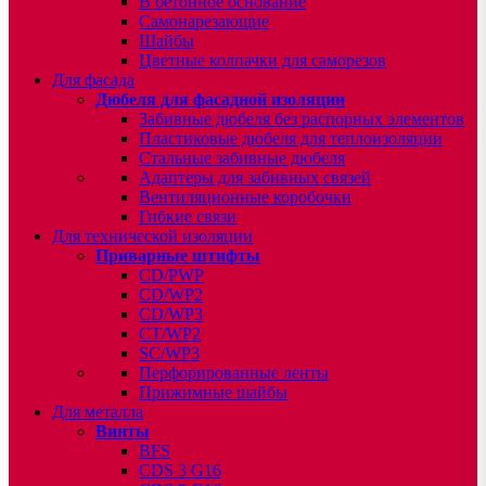
В бетонное основание
Самонарезающие
Шайбы
Цветные колпачки для саморезов
Для фасада
Дюбеля для фасадной изоляции
Забивные дюбеля без распорных элементов
Пластиковые дюбеля для теплоизоляции
Стальные забивные дюбеля
Адаптеры для забивных связей
Вентиляционные коробочки
Гибкие связи
Для технической изоляции
Приварные штифты
CD/PWP
CD/WP2
CD/WP3
CT/WP2
SC/WP3
Перфорированные ленты
Прижимные шайбы
Для металла
Винты
BFS
CDS 3 G16