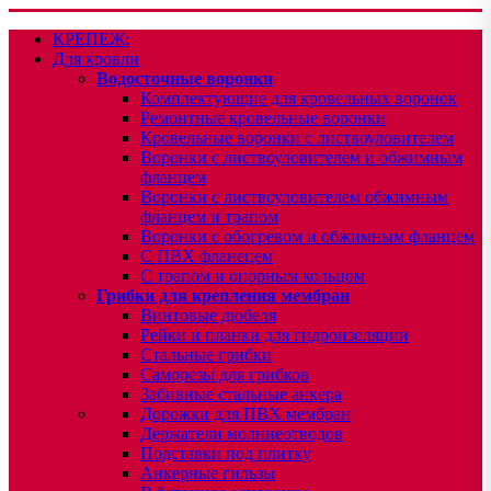
КРЕПЕЖ:
Для кровли
Водосточные воронки
Комплектующие для кровельных воронок
Ремонтные кровельные воронки
Кровельные воронки с листвоуловителем
Воронки с листвоуловителем и обжимным
фланцем
Воронки с листвоуловителем обжимным
фланцем и трапом
Воронки с обогревом и обжимным фланцем
С ПВХ фланецем
С трапом и опорным кольцом
Грибки для крепления мембран
Винтовые дюбеля
Рейки и планки для гидроизоляции
Стальные грибки
Саморезы для грибков
Забивные стальные анкера
Дорожки для ПВХ мембран
Держатели молниеотводов
Подставки под плитку
Анкерные гильзы