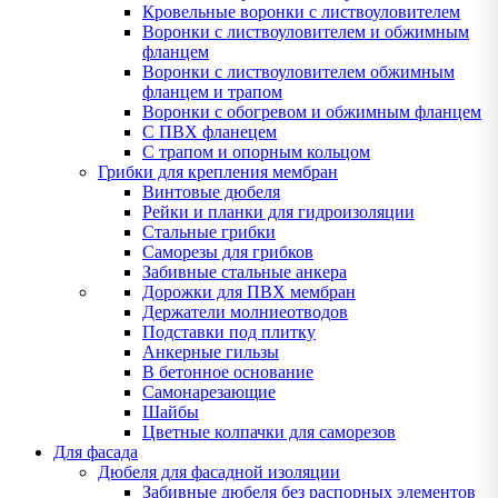
Кровельные воронки с листвоуловителем
Воронки с листвоуловителем и обжимным
фланцем
Воронки с листвоуловителем обжимным
фланцем и трапом
Воронки с обогревом и обжимным фланцем
С ПВХ фланецем
С трапом и опорным кольцом
Грибки для крепления мембран
Винтовые дюбеля
Рейки и планки для гидроизоляции
Стальные грибки
Саморезы для грибков
Забивные стальные анкера
Дорожки для ПВХ мембран
Держатели молниеотводов
Подставки под плитку
Анкерные гильзы
В бетонное основание
Самонарезающие
Шайбы
Цветные колпачки для саморезов
Для фасада
Дюбеля для фасадной изоляции
Забивные дюбеля без распорных элементов