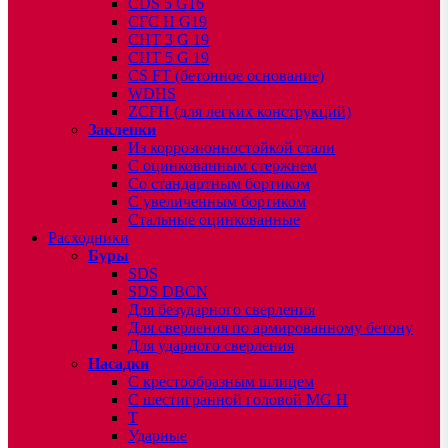
CDS 5 G16
CFC H G19
CHT 3 G 19
CHT 5 G 19
CS FT (бетонное основание)
WDHS
ZCFH (для легких конструкций)
Заклепки
Из коррозионностойкой стали
С оцинкованным стержнем
Со стандартным бортиком
С увеличенным бортиком
Стальные оцинкованные
Расходники
Буры
SDS
SDS DBCN
Для безударного сверления
Для сверления по армированному бетону
Для ударного сверления
Насадки
С крестообразным шлицем
С шестигранной головой MG H
T
Ударные