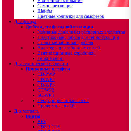
В бетонное основание
Самонарезающие
Шайбы
Цветные колпачки для саморезов
Для фасада
Дюбеля для фасадной изоляции
Забивные дюбеля без распорных элементов
Пластиковые дюбеля для теплоизоляции
Стальные забивные дюбеля
Адаптеры для забивных связей
Вентиляционные коробочки
Гибкие связи
Для технической изоляции
Приварные штифты
CD/PWP
CD/WP2
CD/WP3
CT/WP2
SC/WP3
Перфорированные ленты
Прижимные шайбы
Для металла
Винты
BFS
CDS 3 G16