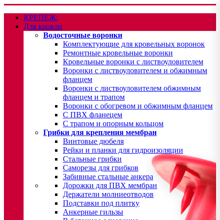
КРЕПЕЖ:
Для кровли
Водосточные воронки
Комплектующие для кровельных воронок
Ремонтные кровельные воронки
Кровельные воронки с листвоуловителем
Воронки с листвоуловителем и обжимным
фланцем
Воронки с листвоуловителем обжимным
фланцем и трапом
Воронки с обогревом и обжимным фланцем
С ПВХ фланецем
С трапом и опорным кольцом
Грибки для крепления мембран
Винтовые дюбеля
Рейки и планки для гидроизоляции
Стальные грибки
Саморезы для грибков
Забивные стальные анкера
Дорожки для ПВХ мембран
Держатели молниеотводов
Подставки под плитку
Анкерные гильзы