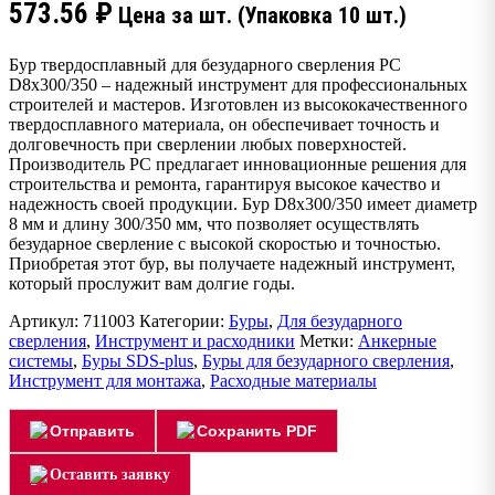
573.56
₽
Цена за шт. (Упаковка 10 шт.)
Бур твердосплавный для безударного сверления PC
D8x300/350 – надежный инструмент для профессиональных
строителей и мастеров. Изготовлен из высококачественного
твердосплавного материала, он обеспечивает точность и
долговечность при сверлении любых поверхностей.
Производитель PC предлагает инновационные решения для
строительства и ремонта, гарантируя высокое качество и
надежность своей продукции. Бур D8x300/350 имеет диаметр
8 мм и длину 300/350 мм, что позволяет осуществлять
безударное сверление с высокой скоростью и точностью.
Приобретая этот бур, вы получаете надежный инструмент,
который прослужит вам долгие годы.
Артикул:
711003
Категории:
Буры
,
Для безударного
сверления
,
Инструмент и расходники
Метки:
Анкерные
системы
,
Буры SDS-plus
,
Буры для безударного сверления
,
Инструмент для монтажа
,
Расходные материалы
Отправить
Сохранить PDF
Оставить заявку