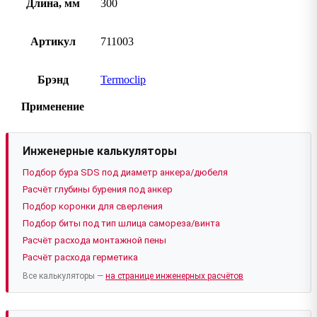
Длина, мм
300
Артикул
711003
Брэнд
Termoclip
Применение
Инженерные калькуляторы
Подбор бура SDS под диаметр анкера/дюбеля
Расчёт глубины бурения под анкер
Подбор коронки для сверления
Подбор биты под тип шлица самореза/винта
Расчёт расхода монтажной пены
Расчёт расхода герметика
Все калькуляторы —
на странице инженерных расчётов