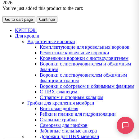
2026
You've just added this product to the cart:
Go to cart page
Continue
КРЕПЕЖ:
Для кровли
Водосточные воронки
Комплектующие для кровельных воронок
Ремонтные кровельные воронки
Кровельные воронки с листвоуловителем
Воронки с листвоуловителем и обжимным
фланцем
Воронки с листвоуловителем обжимным
фланцем и трапом
Воронки с обогревом и обжимным фланцем
С ПВХ фланецем
С трапом и опорным кольцом
Грибки для крепления мембран
Винтовые дюбеля
Рейки и планки для гидроизоляции
Стальные грибки
Саморезы для грибков
Забивные стальные анкера
Дорожки для ПВХ мембран