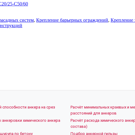
C20/25-C50/60
фасадных систем
,
Крепление барьерных ограждений
,
Крепление 
онструкций
й способности анкера на срез
Расчёт минимальных краевых и м
расстояний для анкеров
ы анкеровки химического анкера
Расчёт расхода химического анкер
состава)
шурупа по бетону
Подбор анкерной гильзы