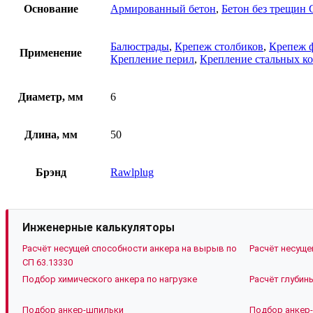
Основание
Армированный бетон
,
Бетон без трещин 
Балюстрады
,
Крепеж столбиков
,
Крепеж 
Применение
Крепление перил
,
Крепление стальных к
Диаметр, мм
6
Длина, мм
50
Брэнд
Rawlplug
Инженерные калькуляторы
Расчёт несущей способности анкера на вырыв по
Расчёт несуще
СП 63.13330
Подбор химического анкера по нагрузке
Расчёт глубин
Подбор анкер-шпильки
Подбор анкер-