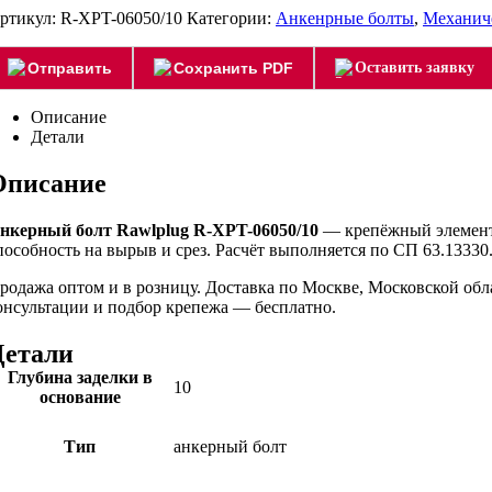
ртикул:
R-XPT-06050/10
Категории:
Анкенрные болты
,
Механич
Отправить
Сохранить PDF
Оставить заявку
Описание
Детали
Описание
нкерный болт Rawlplug R-XPT-06050/10
— крепёжный элемент 
пособность на вырыв и срез. Расчёт выполняется по СП 63.13330.
родажа оптом и в розницу. Доставка по Москве, Московской об
онсультации и подбор крепежа — бесплатно.
Детали
Глубина заделки в
10
основание
Тип
анкерный болт