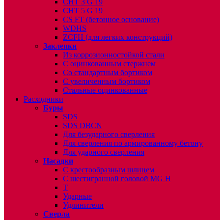
CHT 3 G 19
CHT 5 G 19
CS FT (бетонное основание)
WDHS
ZCFH (для легких конструкций)
Заклепки
Из коррозионностойкой стали
С оцинкованным стержнем
Со стандартным бортиком
С увеличенным бортиком
Стальные оцинкованные
Расходники
Буры
SDS
SDS DBCN
Для безударного сверления
Для сверления по армированному бетону
Для ударного сверления
Насадки
С крестообразным шлицем
С шестигранной головой MG H
T
Ударные
Удлинители
Сверла