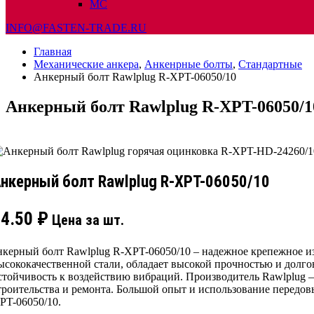
МС
INFO@FASTEN-TRADE.RU
Главная
Механические анкера
,
Анкенрные болты
,
Стандартные
Анкерный болт Rawlplug R-XPT-06050/10
Анкерный болт Rawlplug R-XPT-06050/1
нкерный болт Rawlplug R-XPT-06050/10
24.50
₽
Цена за шт.
нкерный болт Rawlplug R-XPT-06050/10 – надежное крепежное из
ысококачественной стали, обладает высокой прочностью и долг
стойчивость к воздействию вибраций. Производитель Rawlplug –
троительства и ремонта. Большой опыт и использование передов
PT-06050/10.