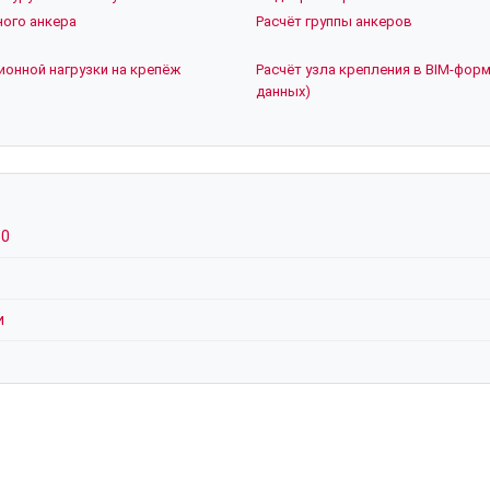
ого анкера
Расчёт группы анкеров
ионной нагрузки на крепёж
Расчёт узла крепления в BIM-форм
данных)
30
и