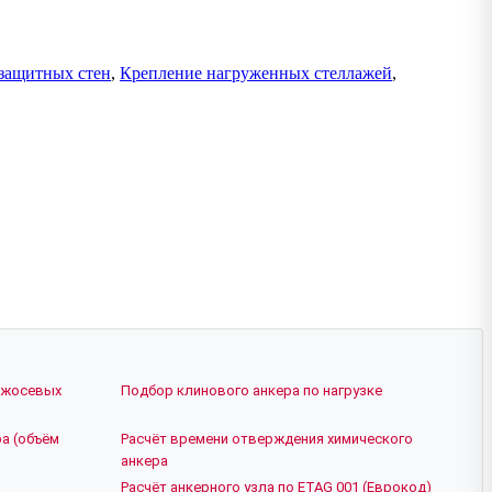
защитных стен
,
Крепление нагруженных стеллажей
,
ежосевых
Подбор клинового анкера по нагрузке
а (объём
Расчёт времени отверждения химического
анкера
Расчёт анкерного узла по ETAG 001 (Еврокод)