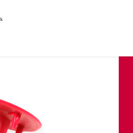
ck
анцем
цем и трапом