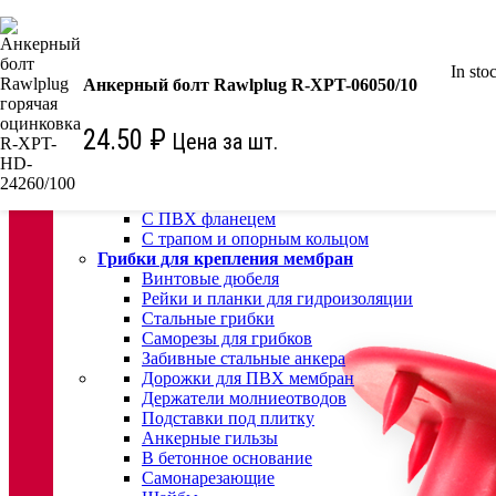
КРЕПЕЖ:
Для кровли
In sto
Водосточные воронки
Анкерный болт Rawlplug R-XPT-06050/10
Комплектующие для кровельных воронок
Ремонтные кровельные воронки
24.50
₽
Цена за шт.
Кровельные воронки с листвоуловителем
Воронки с листвоуловителем и обжимным фл
Воронки с листвоуловителем обжимным флан
Воронки с обогревом и обжимным фланцем
С ПВХ фланецем
С трапом и опорным кольцом
Грибки для крепления мембран
Винтовые дюбеля
Рейки и планки для гидроизоляции
Стальные грибки
Саморезы для грибков
Забивные стальные анкера
Дорожки для ПВХ мембран
Держатели молниеотводов
Подставки под плитку
Анкерные гильзы
В бетонное основание
Самонарезающие