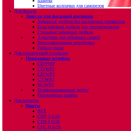
Шайбы
Цветные колпачки для саморезов
Для фасада
Дюбеля для фасадной изоляции
Забивные дюбеля без распорных элементов
Пластиковые дюбеля для теплоизоляции
Стальные забивные дюбеля
Адаптеры для забивных связей
Вентиляционные коробочки
Гибкие связи
Для технической изоляции
Приварные штифты
CD/PWP
CD/WP2
CD/WP3
CT/WP2
SC/WP3
Перфорированные ленты
Прижимные шайбы
Для металла
Винты
BFS
CDS 3 G16
CDS 5 G16
CFC H G19