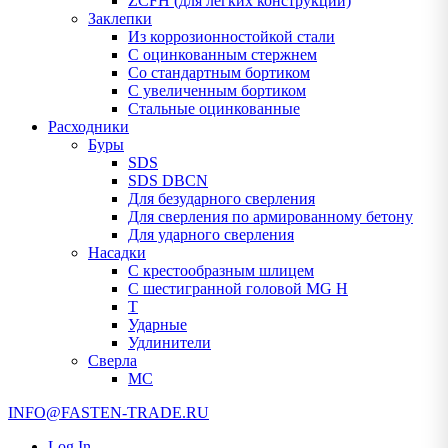
ZCFH (для легких конструкций)
Заклепки
Из коррозионностойкой стали
С оцинкованным стержнем
Со стандартным бортиком
С увеличенным бортиком
Стальные оцинкованные
Расходники
Буры
SDS
SDS DBCN
Для безударного сверления
Для сверления по армированному бетону
Для ударного сверления
Насадки
С крестообразным шлицем
С шестигранной головой MG H
T
Ударные
Удлинители
Сверла
МС
INFO@FASTEN-TRADE.RU
Log In