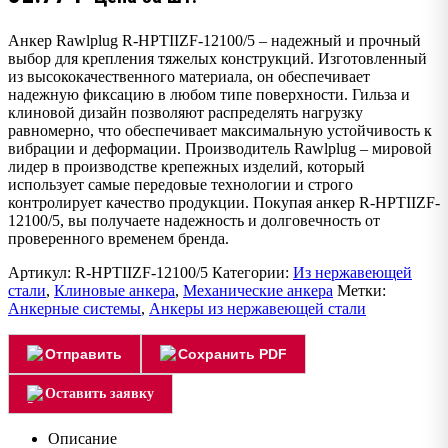
Анкер Rawlplug R-HPTIIZF-12100/5 – надежный и прочный
выбор для крепления тяжелых конструкций. Изготовленный
из высококачественного материала, он обеспечивает
надежную фиксацию в любом типе поверхности. Гильза и
клиновой дизайн позволяют распределять нагрузку
равномерно, что обеспечивает максимальную устойчивость к
вибрации и деформации. Производитель Rawlplug – мировой
лидер в производстве крепежных изделий, который
использует самые передовые технологии и строго
контролирует качество продукции. Покупая анкер R-HPTIIZF-
12100/5, вы получаете надежность и долговечность от
проверенного временем бренда.
Артикул:
R-HPTIIZF-12100/5
Категории:
Из нержавеющей
стали
,
Клиновые анкера
,
Механические анкера
Метки:
Анкерные системы
,
Анкеры из нержавеющей стали
Отправить
Сохранить PDF
Оставить заявку
Описание