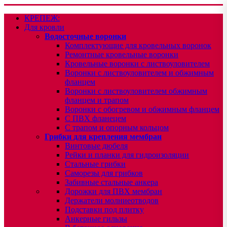
КРЕПЕЖ:
Для кровли
Водосточные воронки
Комплектующие для кровельных воронок
Ремонтные кровельные воронки
Кровельные воронки с листвоуловителем
Воронки с листвоуловителем и обжимным
фланцем
Воронки с листвоуловителем обжимным
фланцем и трапом
Воронки с обогревом и обжимным фланцем
С ПВХ фланецем
С трапом и опорным кольцом
Грибки для крепления мембран
Винтовые дюбеля
Рейки и планки для гидроизоляции
Стальные грибки
Саморезы для грибков
Забивные стальные анкера
Дорожки для ПВХ мембран
Держатели молниеотводов
Подставки под плитку
Анкерные гильзы