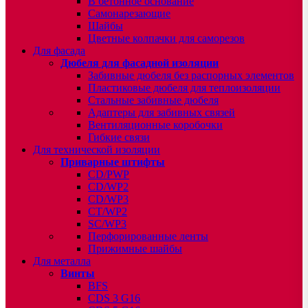
В бетонное основание
Самонарезающие
Шайбы
Цветные колпачки для саморезов
Для фасада
Дюбеля для фасадной изоляции
Забивные дюбеля без распорных элементов
Пластиковые дюбеля для теплоизоляции
Стальные забивные дюбеля
Адаптеры для забивных связей
Вентиляционные коробочки
Гибкие связи
Для технической изоляции
Приварные штифты
CD/PWP
CD/WP2
CD/WP3
CT/WP2
SC/WP3
Перфорированные ленты
Прижимные шайбы
Для металла
Винты
BFS
CDS 3 G16