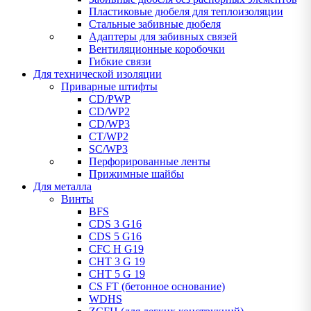
Пластиковые дюбеля для теплоизоляции
Стальные забивные дюбеля
Адаптеры для забивных связей
Вентиляционные коробочки
Гибкие связи
Для технической изоляции
Приварные штифты
CD/PWP
CD/WP2
CD/WP3
CT/WP2
SC/WP3
Перфорированные ленты
Прижимные шайбы
Для металла
Винты
BFS
CDS 3 G16
CDS 5 G16
CFC H G19
CHT 3 G 19
CHT 5 G 19
CS FT (бетонное основание)
WDHS