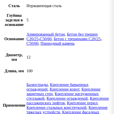
Сталь
Нержавеющая сталь
Глубина
заделки в
5
основание
Армированный бетон
,
Бетон без трещин
Основание
C20/25-C50/60
,
Бетон с трещинами C20/25-
C50/60
,
Природный камень
Диаметр,
12
мм
Длина, мм
100
Балюстрады
,
Крепление барьерных
ограждений
,
Крепление ворот
,
Крепление
защитных стен
,
Крепление нагруженных
стеллажей
,
Крепление ограждений
,
Крепление
пассажирских лифтов
,
Крепление перил
,
Применение
Крепление стальных конструкций
,
Крепление
тяжелых устройств
,
Крепление фасадных