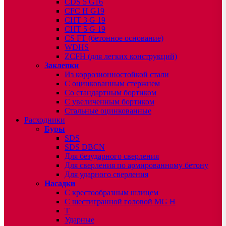
CDS 5 G16
CFC H G19
CHT 3 G 19
CHT 5 G 19
CS FT (бетонное основание)
WDHS
ZCFH (для легких конструкций)
Заклепки
Из коррозионностойкой стали
С оцинкованным стержнем
Со стандартным бортиком
С увеличенным бортиком
Стальные оцинкованные
Расходники
Буры
SDS
SDS DBCN
Для безударного сверления
Для сверления по армированному бетону
Для ударного сверления
Насадки
С крестообразным шлицем
С шестигранной головой MG H
T
Ударные