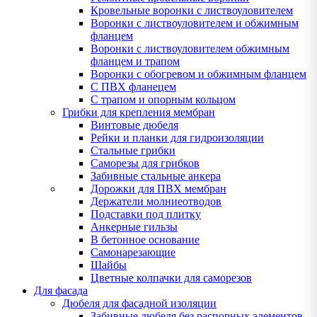
Кровельные воронки с листвоуловителем
Воронки с листвоуловителем и обжимным
фланцем
Воронки с листвоуловителем обжимным
фланцем и трапом
Воронки с обогревом и обжимным фланцем
С ПВХ фланецем
С трапом и опорным кольцом
Грибки для крепления мембран
Винтовые дюбеля
Рейки и планки для гидроизоляции
Стальные грибки
Саморезы для грибков
Забивные стальные анкера
Дорожки для ПВХ мембран
Держатели молниеотводов
Подставки под плитку
Анкерные гильзы
В бетонное основание
Самонарезающие
Шайбы
Цветные колпачки для саморезов
Для фасада
Дюбеля для фасадной изоляции
Забивные дюбеля без распорных элементов