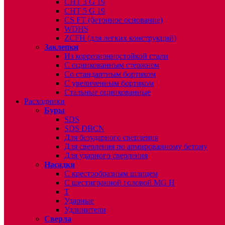
CHT 3 G 19
CHT 5 G 19
CS FT (бетонное основание)
WDHS
ZCFH (для легких конструкций)
Заклепки
Из коррозионностойкой стали
С оцинкованным стержнем
Со стандартным бортиком
С увеличенным бортиком
Стальные оцинкованные
Расходники
Буры
SDS
SDS DBCN
Для безударного сверления
Для сверления по армированному бетону
Для ударного сверления
Насадки
С крестообразным шлицем
С шестигранной головой MG H
T
Ударные
Удлинители
Сверла