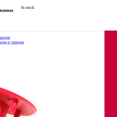
In stock
ованная
анцем
цем и трапом