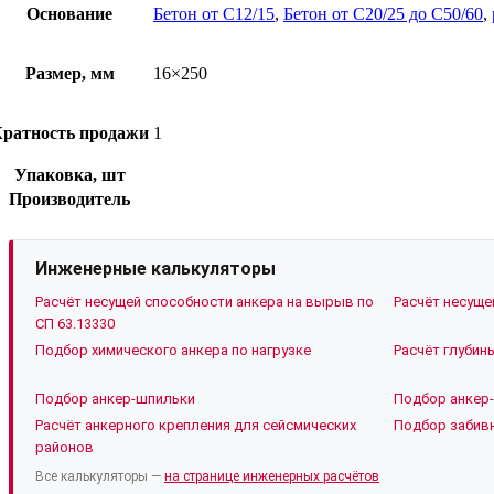
Основание
Бетон от C12/15
,
Бетон от C20/25 до C50/60
,
Размер, мм
16×250
ратность продажи
1
Упаковка, шт
Производитель
Инженерные калькуляторы
Расчёт несущей способности анкера на вырыв по
Расчёт несуще
СП 63.13330
Подбор химического анкера по нагрузке
Расчёт глубин
Подбор анкер-шпильки
Подбор анкер-
Расчёт анкерного крепления для сейсмических
Подбор забивн
районов
Все калькуляторы —
на странице инженерных расчётов