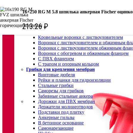
КРЕПЕЖ:
16×250 RG M 5.8 шпилька анкерная Fischer оцинк
Для кровли
Водосточные воронки
213.26
₽
Комплектующие для кровельных воронок
Ремонтные кровельные воронки
Кровельные воронки с листвоуловителем
Воронки с листвоуловителем и обжимным фл
Воронки с листвоуловителем обжимным флан
Воронки с обогревом и обжимным фланцем
С ПВХ фланецем
С трапом и опорным кольцом
Грибки для крепления мембран
Винтовые дюбеля
Рейки и планки для гидроизоляции
Стальные грибки
Саморезы для грибков
Забивные стальные анкера
Дорожки для ПВХ мембран
Держатели молниеотводов
Подставки под плитку
Анкерные гильзы
В бетонное основание
Самонарезающие