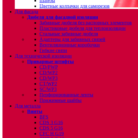
Шайбы
Цветные колпачки для саморезов
Для фасада
Дюбеля для фасадной изоляции
Забивные дюбеля без распорных элементов
Пластиковые дюбеля для теплоизоляции
Стальные забивные дюбеля
Адаптеры для забивных связей
Вентиляционные коробочки
Гибкие связи
Для технической изоляции
Приварные штифты
CD/PWP
CD/WP2
CD/WP3
CT/WP2
SC/WP3
Перфорированные ленты
Прижимные шайбы
Для металла
Винты
BFS
CDS 3 G16
CDS 5 G16
CFC H G19