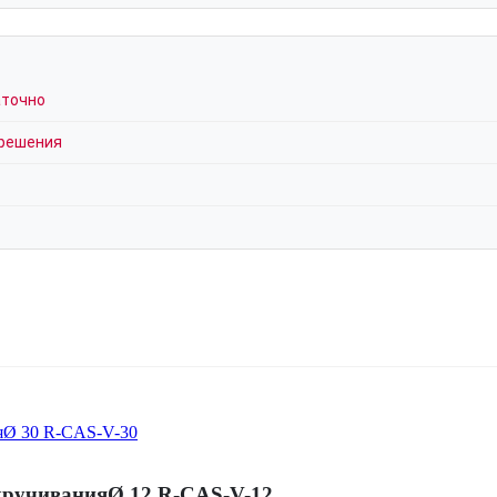
аточно
 решения
вкручиванияØ 12 R-CAS-V-12