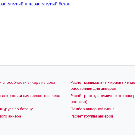
растянутый и нерастянутый бетон
й способности анкера на срез
Расчёт минимальных краевых и м
расстояний для анкеров
ы анкеровки химического анкера
Расчёт расхода химического анкер
состава)
шурупа по бетону
Подбор анкерной гильзы
ого анкера
Расчёт группы анкеров