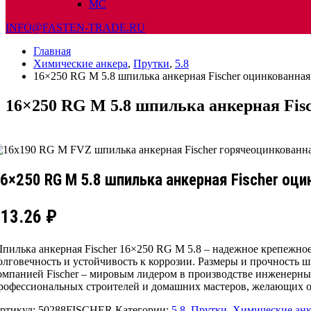
МС
INFO@FASTEN-TRADE.RU
Главная
Химические анкера
,
Прутки
,
5.8
16×250 RG M 5.8 шпилька анкерная Fischer оцинкованная
16×250 RG M 5.8 шпилька анкерная Fis
6×250 RG M 5.8 шпилька анкерная Fischer оци
213.26
₽
пилька анкерная Fischer 16×250 RG M 5.8 – надежное крепежно
олговечность и устойчивость к коррозии. Размеры и прочность 
омпанией Fischer – мировым лидером в производстве инженерных
рофессиональных строителей и домашних мастеров, желающих об
ртикул:
50288FISCHER
Категории:
5.8
,
Прутки
,
Химические анк