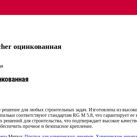
cher оцинкованная
нкованная
е решение для любых строительных задач. Изготовлена из высо
шпильки соответствуют стандартам RG M 5.8, что гарантирует е
 решений для строительства, что подтверждает высокое качеств
еспечить прочное и безопасное крепление.
ера
Метки:
Прутки для химических анкеров
,
Химические анкер