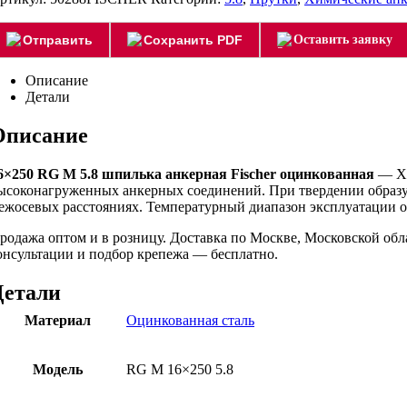
Отправить
Сохранить PDF
Оставить заявку
Описание
Детали
Описание
6×250 RG M 5.8 шпилька анкерная Fischer оцинкованная
— Хи
ысоконагруженных анкерных соединений. При твердении образую
ежосевых расстояниях. Температурный диапазон эксплуатации от
родажа оптом и в розницу. Доставка по Москве, Московской об
онсультации и подбор крепежа — бесплатно.
Детали
Материал
Оцинкованная сталь
Модель
RG M 16×250 5.8