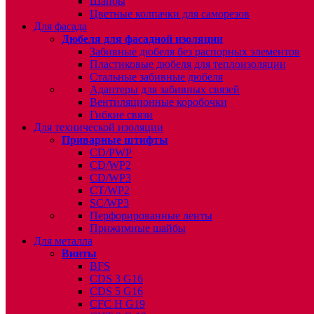
Шайбы
Цветные колпачки для саморезов
Для фасада
Дюбеля для фасадной изоляции
Забивные дюбеля без распорных элементов
Пластиковые дюбеля для теплоизоляции
Стальные забивные дюбеля
Адаптеры для забивных связей
Вентиляционные коробочки
Гибкие связи
Для технической изоляции
Приварные штифты
CD/PWP
CD/WP2
CD/WP3
CT/WP2
SC/WP3
Перфорированные ленты
Прижимные шайбы
Для металла
Винты
BFS
CDS 3 G16
CDS 5 G16
CFC H G19