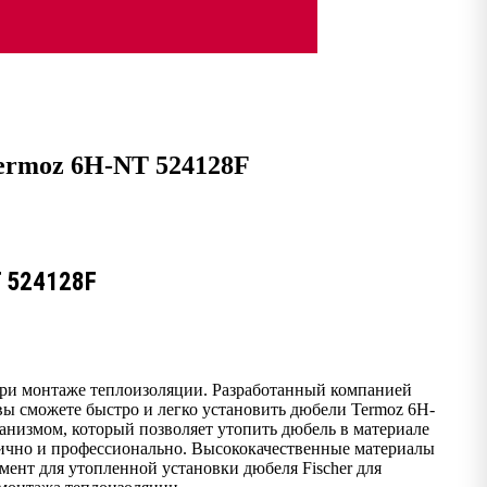
Termoz 6H-NT 524128F
T 524128F
при монтаже теплоизоляции. Разработанный компанией
вы сможете быстро и легко установить дюбели Termoz 6H-
низмом, который позволяет утопить дюбель в материале
етично и профессионально. Высококачественные материалы
ент для утопленной установки дюбеля Fischer для