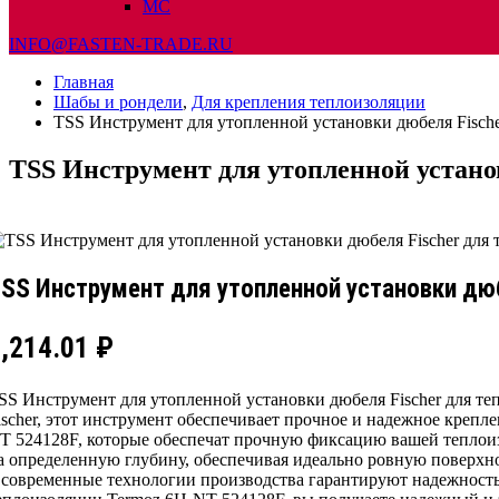
МС
INFO@FASTEN-TRADE.RU
Главная
Шабы и рондели
,
Для крепления теплоизоляции
TSS Инструмент для утопленной установки дюбеля Fisch
TSS Инструмент для утопленной устано
SS Инструмент для утопленной установки дю
5,214.01
₽
SS Инструмент для утопленной установки дюбеля Fischer для 
ischer, этот инструмент обеспечивает прочное и надежное креп
T 524128F, которые обеспечат прочную фиксацию вашей теплоиз
а определенную глубину, обеспечивая идеально ровную поверхно
 современные технологии производства гарантируют надежность 