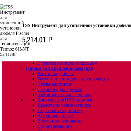
КРЕПЕЖ:
Для кровли
Водосточные воронки
TSS Инструмент для утопленной установки дюбеля
Комплектующие для кровельных воронок
Ремонтные кровельные воронки
Кровельные воронки с листвоуловителем
5,214.01
₽
Воронки с листвоуловителем и обжимным фл
Воронки с листвоуловителем обжимным флан
Воронки с обогревом и обжимным фланцем
С ПВХ фланецем
С трапом и опорным кольцом
Грибки для крепления мембран
Винтовые дюбеля
Рейки и планки для гидроизоляции
Стальные грибки
Саморезы для грибков
Забивные стальные анкера
Дорожки для ПВХ мембран
Держатели молниеотводов
Подставки под плитку
Анкерные гильзы
В бетонное основание
Самонарезающие