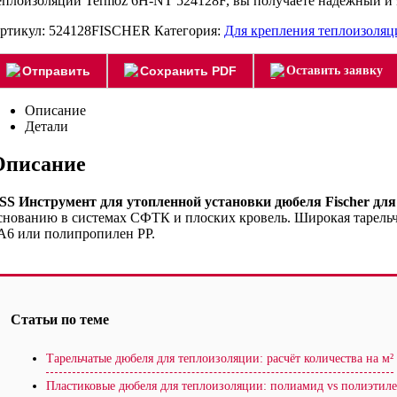
еплоизоляции Termoz 6H-NT 524128F, вы получаете надежный и 
ртикул:
524128FISCHER
Категория:
Для крепления теплоизоляц
Отправить
Сохранить PDF
Оставить заявку
Описание
Детали
Описание
SS Инструмент для утопленной установки дюбеля Fischer дл
снованию в системах СФТК и плоских кровель. Широкая тарельча
A6 или полипропилен PP.
Статьи по теме
Тарельчатые дюбеля для теплоизоляции: расчёт количества на м²
Пластиковые дюбеля для теплоизоляции: полиамид vs полиэтил