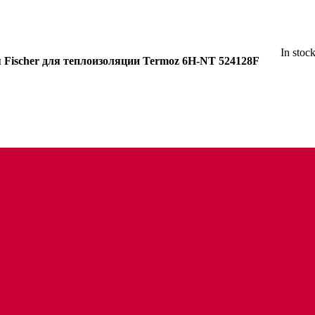
In stoc
 Fischer для теплоизоляции Termoz 6H-NT 524128F
анцем
цем и трапом