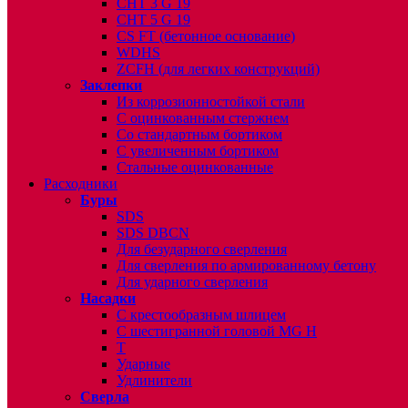
CHT 3 G 19
CHT 5 G 19
CS FT (бетонное основание)
WDHS
ZCFH (для легких конструкций)
Заклепки
Из коррозионностойкой стали
С оцинкованным стержнем
Со стандартным бортиком
С увеличенным бортиком
Стальные оцинкованные
Расходники
Буры
SDS
SDS DBCN
Для безударного сверления
Для сверления по армированному бетону
Для ударного сверления
Насадки
С крестообразным шлицем
С шестигранной головой MG H
T
Ударные
Удлинители
Сверла