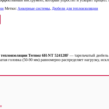
эффективный инструмент, который упростит и ускорит процесс
ии
Метки:
Анкерные системы
,
Дюбели для теплоизоляции
я теплоизоляции Termoz 6H-NT 524128F
— тарельчатый дюбель 
тая головка (50-90 мм) равномерно распределяет нагрузку, ис
ен