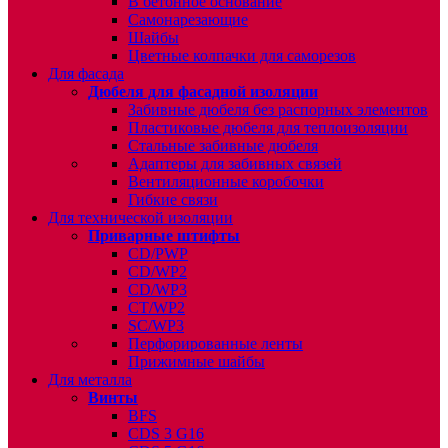
В бетонное основание
Самонарезающие
Шайбы
Цветные колпачки для саморезов
Для фасада
Дюбеля для фасадной изоляции
Забивные дюбеля без распорных элементов
Пластиковые дюбеля для теплоизоляции
Стальные забивные дюбеля
Адаптеры для забивных связей
Вентиляционные коробочки
Гибкие связи
Для технической изоляции
Приварные штифты
CD/PWP
CD/WP2
CD/WP3
CT/WP2
SC/WP3
Перфорированные ленты
Прижимные шайбы
Для металла
Винты
BFS
CDS 3 G16