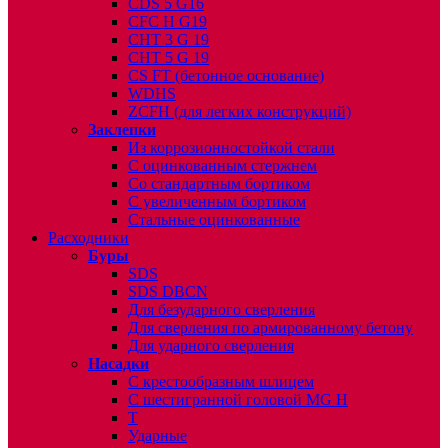
CDS 5 G16
CFC H G19
CHT 3 G 19
CHT 5 G 19
CS FT (бетонное основание)
WDHS
ZCFH (для легких конструкций)
Заклепки
Из коррозионностойкой стали
С оцинкованным стержнем
Со стандартным бортиком
С увеличенным бортиком
Стальные оцинкованные
Расходники
Буры
SDS
SDS DBCN
Для безударного сверления
Для сверления по армированному бетону
Для ударного сверления
Насадки
С крестообразным шлицем
С шестигранной головой MG H
T
Ударные