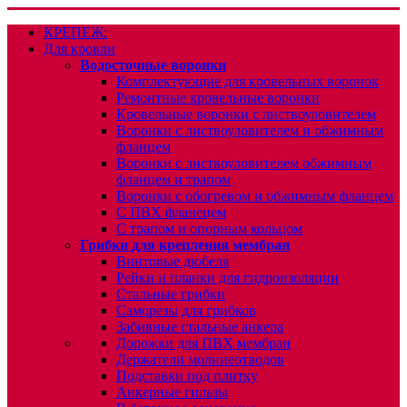
КРЕПЕЖ:
Для кровли
Водосточные воронки
Комплектующие для кровельных воронок
Ремонтные кровельные воронки
Кровельные воронки с листвоуловителем
Воронки с листвоуловителем и обжимным
фланцем
Воронки с листвоуловителем обжимным
фланцем и трапом
Воронки с обогревом и обжимным фланцем
С ПВХ фланецем
С трапом и опорным кольцом
Грибки для крепления мембран
Винтовые дюбеля
Рейки и планки для гидроизоляции
Стальные грибки
Саморезы для грибков
Забивные стальные анкера
Дорожки для ПВХ мембран
Держатели молниеотводов
Подставки под плитку
Анкерные гильзы