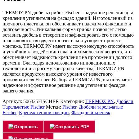
TERMOZ PN дюбель грибок Fischer – надежное решение для
крепления утеплителя на фасадах зданий. Изготовленный из
прочного пластика, он обеспечивает надежную фиксацию и
долговечность. Уникальная форма грибка позволяет легко
вставить дюбель в отверстие и зафиксировать его с помощью
пластикового гвоздя, что значительно ускоряет процесс
монтажа. TERMOZ PN имеет высокую несущую способность
и устойчив к воздействию влаги и химических веществ, что
обеспечивает надежность крепления на протяжении долгого
времени. Благодаря использованию инновационных
технологий и строгому контролю качества, TERMOZ PN
является продуктом высокого уровня от известного
производителя Fischer. Выбирая TERMOZ PN, вы получаете
надежное и эффективное решение для утепления фасадов
вашего здания.
Артикул:
506325FISCHER
Категории:
TERMOZ PN
,
Дюбели
,
Тарельчатые Fischer
Метки:
Fischer
,
Дюбели тарельчатые
Fischer
,
Крепеж теплоизоляции
,
Фасадный крепеж
Отправить
Сохранить PDF
Оставить заявку