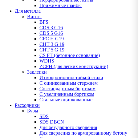
Прижимные шайбы
Для металла
Винты
BFS
CDS 3 G16
CDS 5 G16
CFC H G19
CHT 3 G 19
CHT 5 G 19
CS FT (бетонное основание)
WDHS
ZCFH (для легких конструкций)
Заклепки
Из коррозионностойкой стали
С оцинкованным стержнем
Со стандартным бортиком
С увеличенным бортиком
Стальные оцинкованные
Расходники
Буры
SDS
SDS DBCN
Для безударного сверления
Для сверления по армированному бетону