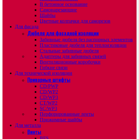
В бетонное основание
Самонарезающие
Шайбы
Цветные колпачки для саморезов
Для фасада
Дюбеля для фасадной изоляции
Забивные дюбеля без распорных элементов
Пластиковые дюбеля для теплоизоляции
Стальные забивные дюбеля
Адаптеры для забивных связей
Вентиляционные коробочки
Гибкие связи
Для технической изоляции
Приварные штифты
CD/PWP
CD/WP2
CD/WP3
CT/WP2
SC/WP3
Перфорированные ленты
Прижимные шайбы
Для металла
Винты
BFS