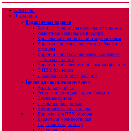
КРЕПЕЖ:
Для кровли
Водосточные воронки
Комплектующие для кровельных воронок
Ремонтные кровельные воронки
Кровельные воронки с листвоуловителем
Воронки с листвоуловителем и обжимным
фланцем
Воронки с листвоуловителем обжимным
фланцем и трапом
Воронки с обогревом и обжимным фланцем
С ПВХ фланецем
С трапом и опорным кольцом
Грибки для крепления мембран
Винтовые дюбеля
Рейки и планки для гидроизоляции
Стальные грибки
Саморезы для грибков
Забивные стальные анкера
Дорожки для ПВХ мембран
Держатели молниеотводов
Подставки под плитку
Анкерные гильзы