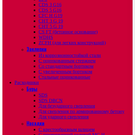
CDS 3 G16
CDS 5 G16
CFC H G19
CHT 3 G 19
CHT 5 G 19
CS FT (бетонное основание)
WDHS
ZCFH (для легких конструкций)
Заклепки
Из коррозионностойкой стали
С оцинкованным стержнем
Со стандартным бортиком
С увеличенным бортиком
Стальные оцинкованные
Расходники
Буры
SDS
SDS DBCN
Для безударного сверления
Для сверления по армированному бетону
Для ударного сверления
Насадки
С крестообразным шлицем
С шестигранной головой MG H