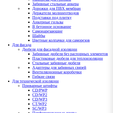
Забивные стальные анкера
Дорожки для ПВХ мембран
Держатели молниеотводов
Подставки под плитку
Анкерные гильзы
В бетонное основание
Самонарезающие
Шайбы
Цветные колпачки для саморезов
Для фасада
Дюбеля для фасадной изоляции
Забивные дюбеля без распорных элементов
Пластиковые дюбеля для теплоизоляции
Стальные забивные дюбеля
Адаптеры для забивных связей
Вентиляционные коробочки
Гибкие связи
Для технической изоляции
Приварные штифты
CD/PWP
CD/WP2
CD/WP3
CT/WP2
SC/WP3
Перфорированные ленты