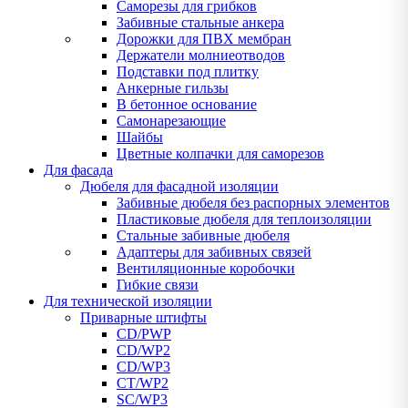
Саморезы для грибков
Забивные стальные анкера
Дорожки для ПВХ мембран
Держатели молниеотводов
Подставки под плитку
Анкерные гильзы
В бетонное основание
Самонарезающие
Шайбы
Цветные колпачки для саморезов
Для фасада
Дюбеля для фасадной изоляции
Забивные дюбеля без распорных элементов
Пластиковые дюбеля для теплоизоляции
Стальные забивные дюбеля
Адаптеры для забивных связей
Вентиляционные коробочки
Гибкие связи
Для технической изоляции
Приварные штифты
CD/PWP
CD/WP2
CD/WP3
CT/WP2
SC/WP3