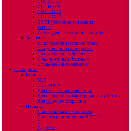
CDS 5 G16
CFC H G19
CHT 3 G 19
CHT 5 G 19
CS FT (бетонное основание)
WDHS
ZCFH (для легких конструкций)
Заклепки
Из коррозионностойкой стали
С оцинкованным стержнем
Со стандартным бортиком
С увеличенным бортиком
Стальные оцинкованные
Расходники
Буры
SDS
SDS DBCN
Для безударного сверления
Для сверления по армированному бетону
Для ударного сверления
Насадки
С крестообразным шлицем
С шестигранной головой MG H
T
Ударные