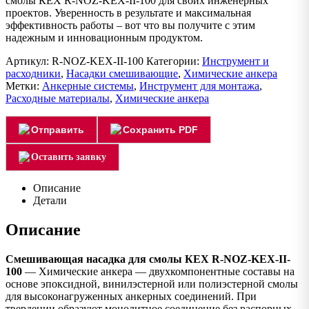
смолы КEX R-NOZ-KEX-II-100 для своих инженерных
проектов. Уверенность в результате и максимальная
эффективность работы – вот что вы получите с этим
надежным и инновационным продуктом.
Артикул:
R-NOZ-KEX-II-100
Категории:
Инструмент и
расходники
,
Насадки смешивающие
,
Химические анкера
Метки:
Анкерные системы
,
Инструмент для монтажа
,
Расходные материалы
,
Химические анкера
Отправить
Сохранить PDF
Оставить заявку
Описание
Детали
Описание
Смешивающая насадка для смолы КEX R-NOZ-KEX-II-
100
— Химические анкера — двухкомпонентные составы на
основе эпоксидной, винилэстерной или полиэстерной смолы
для высоконагруженных анкерных соединений. При
твердении образуют монолитное соединение без распорных