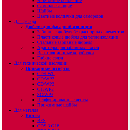
В бетонное основание
Самонарезающие
Шайбы
Цветные колпачки для саморезов
Для фасада
Дюбеля для фасадной изоляции
Забивные дюбеля без распорных элементов
Пластиковые дюбеля для теплоизоляции
Стальные забивные дюбеля
Адаптеры для забивных связей
Вентиляционные коробочки
Гибкие связи
Для технической изоляции
Приварные штифты
CD/PWP
CD/WP2
CD/WP3
CT/WP2
SC/WP3
Перфорированные ленты
Прижимные шайбы
Для металла
Винты
BFS
CDS 3 G16