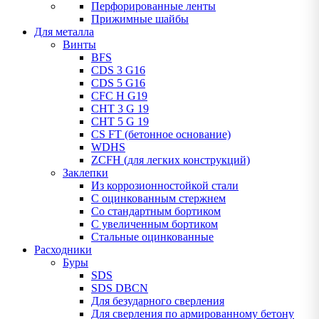
Перфорированные ленты
Прижимные шайбы
Для металла
Винты
BFS
CDS 3 G16
CDS 5 G16
CFC H G19
CHT 3 G 19
CHT 5 G 19
CS FT (бетонное основание)
WDHS
ZCFH (для легких конструкций)
Заклепки
Из коррозионностойкой стали
С оцинкованным стержнем
Со стандартным бортиком
С увеличенным бортиком
Стальные оцинкованные
Расходники
Буры
SDS
SDS DBCN
Для безударного сверления
Для сверления по армированному бетону