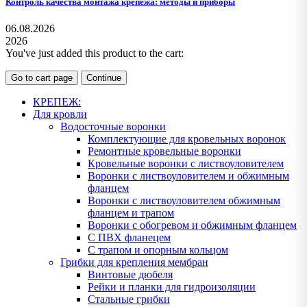
Контроль качества монтажа крепежа: методы и приборы
06.08.2026
2026
You've just added this product to the cart:
Go to cart page
Continue
КРЕПЕЖ:
Для кровли
Водосточные воронки
Комплектующие для кровельных воронок
Ремонтные кровельные воронки
Кровельные воронки с листвоуловителем
Воронки с листвоуловителем и обжимным
фланцем
Воронки с листвоуловителем обжимным
фланцем и трапом
Воронки с обогревом и обжимным фланцем
С ПВХ фланецем
С трапом и опорным кольцом
Грибки для крепления мембран
Винтовые дюбеля
Рейки и планки для гидроизоляции
Стальные грибки