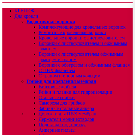
КРЕПЕЖ:
Для кровли
Водосточные воронки
Комплектующие для кровельных воронок
Ремонтные кровельные воронки
Кровельные воронки с листвоуловителем
Воронки с листвоуловителем и обжимным
фланцем
Воронки с листвоуловителем обжимным
фланцем и трапом
Воронки с обогревом и обжимным фланцем
С ПВХ фланецем
С трапом и опорным кольцом
Грибки для крепления мембран
Винтовые дюбеля
Рейки и планки для гидроизоляции
Стальные грибки
Саморезы для грибков
Забивные стальные анкера
Дорожки для ПВХ мембран
Держатели молниеотводов
Подставки под плитку
Анкерные гильзы