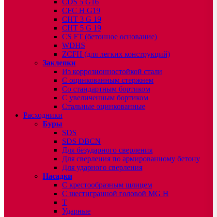
CDS 5 G16
CFC H G19
CHT 3 G 19
CHT 5 G 19
CS FT (бетонное основание)
WDHS
ZCFH (для легких конструкций)
Заклепки
Из коррозионностойкой стали
С оцинкованным стержнем
Со стандартным бортиком
С увеличенным бортиком
Стальные оцинкованные
Расходники
Буры
SDS
SDS DBCN
Для безударного сверления
Для сверления по армированному бетону
Для ударного сверления
Насадки
С крестообразным шлицем
С шестигранной головой MG H
T
Ударные