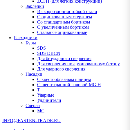
ZCFH (для легких конструкций)
Заклепки
Из коррозионностойкой стали
С оцинкованным стержнем
Со стандартным бортиком
С увеличенным бортиком
Стальные оцинкованные
Расходники
Буры
SDS
SDS DBCN
Для безударного сверления
Для сверления по армированному бетону
Для ударного сверления
Насадки
С крестообразным шлицем
С шестигранной головой MG H
T
Ударные
Удлинители
Сверла
МС
INFO@FASTEN-TRADE.RU