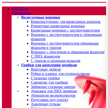
КРЕПЕЖ:
Для кровли
Водосточные воронки
Комплектующие для кровельных воронок
Ремонтные кровельные воронки
Кровельные воронки с листвоуловителем
Воронки с листвоуловителем и обжимным
фланцем
Воронки с листвоуловителем обжимным
фланцем и трапом
Воронки с обогревом и обжимным фланцем
С ПВХ фланецем
С трапом и опорным кольцом
Грибки для крепления мембран
Винтовые дюбеля
Рейки и планки для гидроизоляции
Стальные грибки
Саморезы для грибков
Забивные стальные анкера
Дорожки для ПВХ мембран
Держатели молниеотводов
Подставки под плитку
Анкерные гильзы