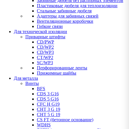
Забивные дюбеля без распорных элементов
Пластиковые дюбеля для теплоизоляции
Стальные забивные дюбеля
Адаптеры для забивных связей
Вентиляционные коробочки
Гибкие связи
Для технической изоляции
Приварные штифты
CD/PWP
CD/WP2
CD/WP3
CT/WP2
SC/WP3
Перфорированные ленты
Прижимные шайбы
Для металла
Винты
BFS
CDS 3 G16
CDS 5 G16
CFC H G19
CHT 3 G 19
CHT 5 G 19
CS FT (бетонное основание)
WDHS