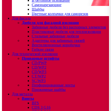
В бетонное основание
Самонарезающие
Шайбы
Цветные колпачки для саморезов
Для фасада
Дюбеля для фасадной изоляции
Забивные дюбеля без распорных элементов
Пластиковые дюбеля для теплоизоляции
Стальные забивные дюбеля
Адаптеры для забивных связей
Вентиляционные коробочки
Гибкие связи
Для технической изоляции
Приварные штифты
CD/PWP
CD/WP2
CD/WP3
CT/WP2
SC/WP3
Перфорированные ленты
Прижимные шайбы
Для металла
Винты
BFS
CDS 3 G16