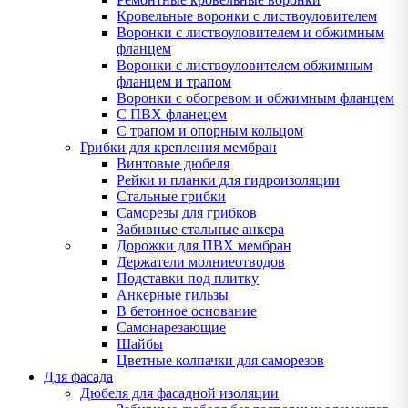
Кровельные воронки с листвоуловителем
Воронки с листвоуловителем и обжимным
фланцем
Воронки с листвоуловителем обжимным
фланцем и трапом
Воронки с обогревом и обжимным фланцем
С ПВХ фланецем
С трапом и опорным кольцом
Грибки для крепления мембран
Винтовые дюбеля
Рейки и планки для гидроизоляции
Стальные грибки
Саморезы для грибков
Забивные стальные анкера
Дорожки для ПВХ мембран
Держатели молниеотводов
Подставки под плитку
Анкерные гильзы
В бетонное основание
Самонарезающие
Шайбы
Цветные колпачки для саморезов
Для фасада
Дюбеля для фасадной изоляции