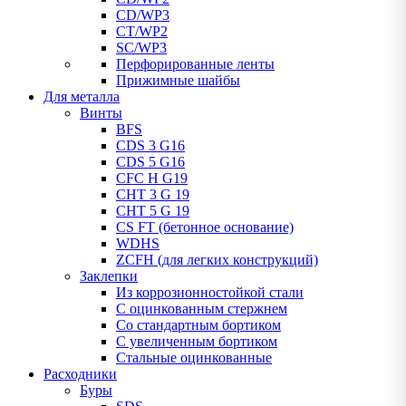
CD/WP3
CT/WP2
SC/WP3
Перфорированные ленты
Прижимные шайбы
Для металла
Винты
BFS
CDS 3 G16
CDS 5 G16
CFC H G19
CHT 3 G 19
CHT 5 G 19
CS FT (бетонное основание)
WDHS
ZCFH (для легких конструкций)
Заклепки
Из коррозионностойкой стали
С оцинкованным стержнем
Со стандартным бортиком
С увеличенным бортиком
Стальные оцинкованные
Расходники
Буры