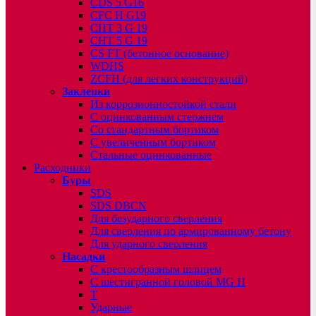
CDS 5 G16
CFC H G19
CHT 3 G 19
CHT 5 G 19
CS FT (бетонное основание)
WDHS
ZCFH (для легких конструкций)
Заклепки
Из коррозионностойкой стали
С оцинкованным стержнем
Со стандартным бортиком
С увеличенным бортиком
Стальные оцинкованные
Расходники
Буры
SDS
SDS DBCN
Для безударного сверления
Для сверления по армированному бетону
Для ударного сверления
Насадки
С крестообразным шлицем
С шестигранной головой MG H
T
Ударные