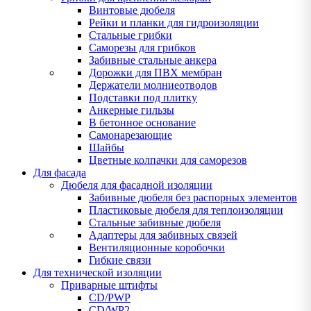
Винтовые дюбеля
Рейки и планки для гидроизоляции
Стальные грибки
Саморезы для грибков
Забивные стальные анкера
Дорожки для ПВХ мембран
Держатели молниеотводов
Подставки под плитку
Анкерные гильзы
В бетонное основание
Самонарезающие
Шайбы
Цветные колпачки для саморезов
Для фасада
Дюбеля для фасадной изоляции
Забивные дюбеля без распорных элементов
Пластиковые дюбеля для теплоизоляции
Стальные забивные дюбеля
Адаптеры для забивных связей
Вентиляционные коробочки
Гибкие связи
Для технической изоляции
Приварные штифты
CD/PWP
CD/WP2