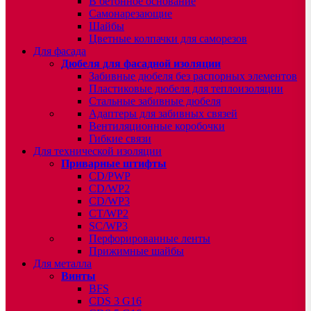
В бетонное основание
Самонарезающие
Шайбы
Цветные колпачки для саморезов
Для фасада
Дюбеля для фасадной изоляции
Забивные дюбеля без распорных элементов
Пластиковые дюбеля для теплоизоляции
Стальные забивные дюбеля
Адаптеры для забивных связей
Вентиляционные коробочки
Гибкие связи
Для технической изоляции
Приварные штифты
CD/PWP
CD/WP2
CD/WP3
CT/WP2
SC/WP3
Перфорированные ленты
Прижимные шайбы
Для металла
Винты
BFS
CDS 3 G16