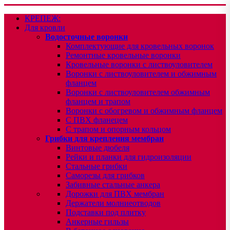
КРЕПЕЖ:
Для кровли
Водосточные воронки
Комплектующие для кровельных воронок
Ремонтные кровельные воронки
Кровельные воронки с листвоуловителем
Воронки с листвоуловителем и обжимным
фланцем
Воронки с листвоуловителем обжимным
фланцем и трапом
Воронки с обогревом и обжимным фланцем
С ПВХ фланецем
С трапом и опорным кольцом
Грибки для крепления мембран
Винтовые дюбеля
Рейки и планки для гидроизоляции
Стальные грибки
Саморезы для грибков
Забивные стальные анкера
Дорожки для ПВХ мембран
Держатели молниеотводов
Подставки под плитку
Анкерные гильзы