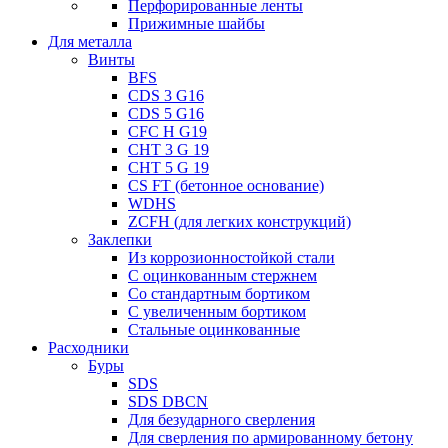
Перфорированные ленты
Прижимные шайбы
Для металла
Винты
BFS
CDS 3 G16
CDS 5 G16
CFC H G19
CHT 3 G 19
CHT 5 G 19
CS FT (бетонное основание)
WDHS
ZCFH (для легких конструкций)
Заклепки
Из коррозионностойкой стали
С оцинкованным стержнем
Со стандартным бортиком
С увеличенным бортиком
Стальные оцинкованные
Расходники
Буры
SDS
SDS DBCN
Для безударного сверления
Для сверления по армированному бетону