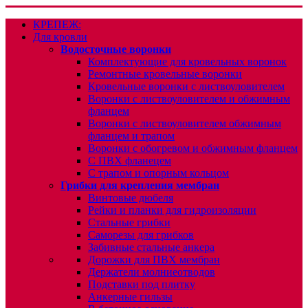
КРЕПЕЖ:
Для кровли
Водосточные воронки
Комплектующие для кровельных воронок
Ремонтные кровельные воронки
Кровельные воронки с листвоуловителем
Воронки с листвоуловителем и обжимным
фланцем
Воронки с листвоуловителем обжимным
фланцем и трапом
Воронки с обогревом и обжимным фланцем
С ПВХ фланецем
С трапом и опорным кольцом
Грибки для крепления мембран
Винтовые дюбеля
Рейки и планки для гидроизоляции
Стальные грибки
Саморезы для грибков
Забивные стальные анкера
Дорожки для ПВХ мембран
Держатели молниеотводов
Подставки под плитку
Анкерные гильзы