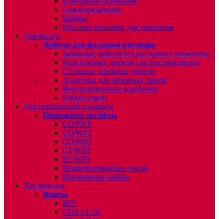
В бетонное основание
Самонарезающие
Шайбы
Цветные колпачки для саморезов
Для фасада
Дюбеля для фасадной изоляции
Забивные дюбеля без распорных элементов
Пластиковые дюбеля для теплоизоляции
Стальные забивные дюбеля
Адаптеры для забивных связей
Вентиляционные коробочки
Гибкие связи
Для технической изоляции
Приварные штифты
CD/PWP
CD/WP2
CD/WP3
CT/WP2
SC/WP3
Перфорированные ленты
Прижимные шайбы
Для металла
Винты
BFS
CDS 3 G16