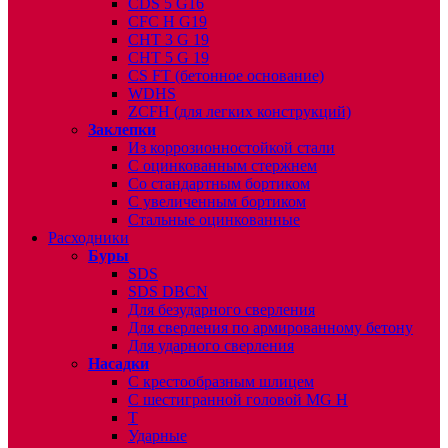
CDS 5 G16
CFC H G19
CHT 3 G 19
CHT 5 G 19
CS FT (бетонное основание)
WDHS
ZCFH (для легких конструкций)
Заклепки
Из коррозионностойкой стали
С оцинкованным стержнем
Со стандартным бортиком
С увеличенным бортиком
Стальные оцинкованные
Расходники
Буры
SDS
SDS DBCN
Для безударного сверления
Для сверления по армированному бетону
Для ударного сверления
Насадки
С крестообразным шлицем
С шестигранной головой MG H
T
Ударные