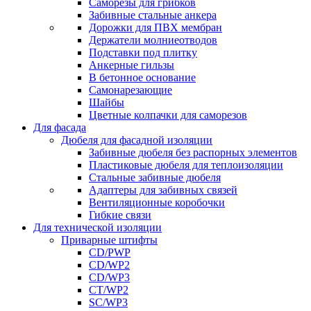
Саморезы для грибков
Забивные стальные анкера
Дорожки для ПВХ мембран
Держатели молниеотводов
Подставки под плитку
Анкерные гильзы
В бетонное основание
Самонарезающие
Шайбы
Цветные колпачки для саморезов
Для фасада
Дюбеля для фасадной изоляции
Забивные дюбеля без распорных элементов
Пластиковые дюбеля для теплоизоляции
Стальные забивные дюбеля
Адаптеры для забивных связей
Вентиляционные коробочки
Гибкие связи
Для технической изоляции
Приварные штифты
CD/PWP
CD/WP2
CD/WP3
CT/WP2
SC/WP3