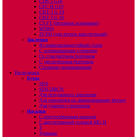
CDS 5 G16
CFC H G19
CHT 3 G 19
CHT 5 G 19
CS FT (бетонное основание)
WDHS
ZCFH (для легких конструкций)
Заклепки
Из коррозионностойкой стали
С оцинкованным стержнем
Со стандартным бортиком
С увеличенным бортиком
Стальные оцинкованные
Расходники
Буры
SDS
SDS DBCN
Для безударного сверления
Для сверления по армированному бетону
Для ударного сверления
Насадки
С крестообразным шлицем
С шестигранной головой MG H
T
Ударные