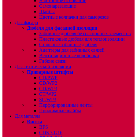
В бетонное основание
Самонарезающие
Шайбы
Цветные колпачки для саморезов
Для фасада
Дюбеля для фасадной изоляции
Забивные дюбеля без распорных элементов
Пластиковые дюбеля для теплоизоляции
Стальные забивные дюбеля
Адаптеры для забивных связей
Вентиляционные коробочки
Гибкие связи
Для технической изоляции
Приварные штифты
CD/PWP
CD/WP2
CD/WP3
CT/WP2
SC/WP3
Перфорированные ленты
Прижимные шайбы
Для металла
Винты
BFS
CDS 3 G16