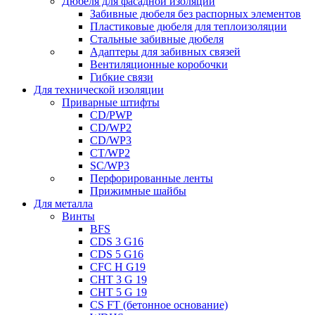
Дюбеля для фасадной изоляции
Забивные дюбеля без распорных элементов
Пластиковые дюбеля для теплоизоляции
Стальные забивные дюбеля
Адаптеры для забивных связей
Вентиляционные коробочки
Гибкие связи
Для технической изоляции
Приварные штифты
CD/PWP
CD/WP2
CD/WP3
CT/WP2
SC/WP3
Перфорированные ленты
Прижимные шайбы
Для металла
Винты
BFS
CDS 3 G16
CDS 5 G16
CFC H G19
CHT 3 G 19
CHT 5 G 19
CS FT (бетонное основание)