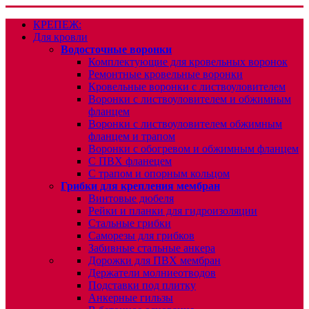
КРЕПЕЖ:
Для кровли
Водосточные воронки
Комплектующие для кровельных воронок
Ремонтные кровельные воронки
Кровельные воронки с листвоуловителем
Воронки с листвоуловителем и обжимным
фланцем
Воронки с листвоуловителем обжимным
фланцем и трапом
Воронки с обогревом и обжимным фланцем
С ПВХ фланецем
С трапом и опорным кольцом
Грибки для крепления мембран
Винтовые дюбеля
Рейки и планки для гидроизоляции
Стальные грибки
Саморезы для грибков
Забивные стальные анкера
Дорожки для ПВХ мембран
Держатели молниеотводов
Подставки под плитку
Анкерные гильзы