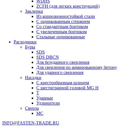
WDHS
ZCFH (для легких конструкций)
Заклепки
Из коррозионностойкой стали
С оцинкованным стержнем
Со стандартным бортиком
С увеличенным бортиком
Стальные оцинкованные
Расходники
Буры
SDS
SDS DBCN
Для безударного сверления
Для сверления по армированному бетону
Для ударного сверления
Насадки
С крестообразным шлицем
С шестигранной головой MG H
T
Ударные
Удлинители
Сверла
МС
INFO@FASTEN-TRADE.RU