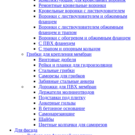
Ремонтные кровельные воронки
Кровельные воронки с листвоуловителем
Воронки с листвоуловителем и обжимным
фланцем
Воронки с листвоуловителем обжимным
фланцем и трапом
Воронки с обогревом и обжимным фланцем
С ПВХ фланецем
С трапом и опорным кольцом
Грибки для крепления мембран
Винтовые дюбеля
Рейки и планки для гидроизоляции
Стальные грибки
Саморезы для грибков
Забивные стальные анкера
Дорожки для ПВХ мембран
Держатели молниеотводов
Подставки под плитку
Анкерные гильзы
В бетонное основание
Самонарезающие
Шайбы
Цветные колпачки для саморезов
Для фасада