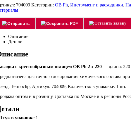
ртикул:
704009
Категории:
OB Ph
,
Инструмент и расходники
,
На
атериалы
Отправить
Сохранить PDF
Оставить заявку
Описание
Детали
Описание
асадка с крестообразным шлицем OB Ph 2 x 220
— длина: 220
редназначена для точного дозирования химического состава при
ренд: Termoclip; Артикул: 704009; Количество в упаковке: 1 шт.
родажа оптом и в розницу. Доставка по Москве и в регионы Ро
Детали
тук в упаковке
1