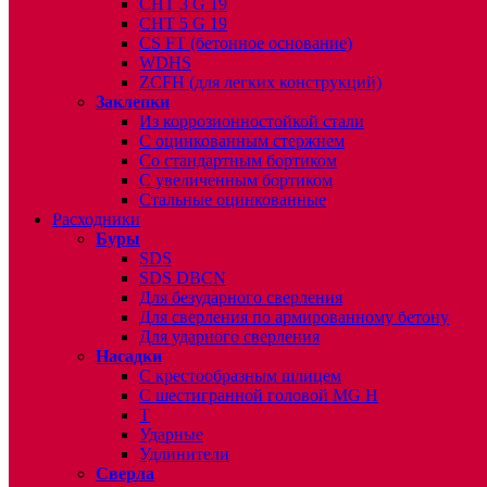
CHT 3 G 19
CHT 5 G 19
CS FT (бетонное основание)
WDHS
ZCFH (для легких конструкций)
Заклепки
Из коррозионностойкой стали
С оцинкованным стержнем
Со стандартным бортиком
С увеличенным бортиком
Стальные оцинкованные
Расходники
Буры
SDS
SDS DBCN
Для безударного сверления
Для сверления по армированному бетону
Для ударного сверления
Насадки
С крестообразным шлицем
С шестигранной головой MG H
T
Ударные
Удлинители
Сверла