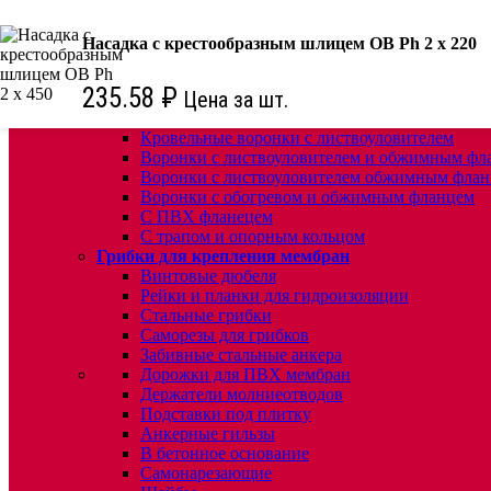
КРЕПЕЖ:
Насадка с крестообразным шлицем OB Ph 2 x 220
Для кровли
Водосточные воронки
235.58
₽
Цена за шт.
Комплектующие для кровельных воронок
Ремонтные кровельные воронки
Кровельные воронки с листвоуловителем
Воронки с листвоуловителем и обжимным фл
Воронки с листвоуловителем обжимным флан
Воронки с обогревом и обжимным фланцем
С ПВХ фланецем
С трапом и опорным кольцом
Грибки для крепления мембран
Винтовые дюбеля
Рейки и планки для гидроизоляции
Стальные грибки
Саморезы для грибков
Забивные стальные анкера
Дорожки для ПВХ мембран
Держатели молниеотводов
Подставки под плитку
Анкерные гильзы
В бетонное основание
Самонарезающие