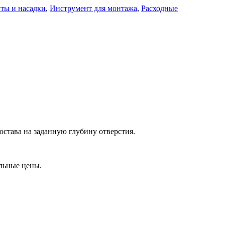
ты и насадки
,
Инструмент для монтажа
,
Расходные
остава на заданную глубину отверстия.
льные цены.