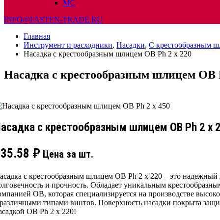
МС
INFO@FASTEN-TRADE.RU
Главная
Инструмент и расходники
,
Насадки
,
С крестообразным 
Насадка с крестообразным шлицем OB Ph 2 x 220
Насадка с крестообразным шлицем OB P
асадка с крестообразным шлицем OB Ph 2 x 
235.58
₽
Цена за шт.
асадка с крестообразным шлицем OB Ph 2 x 220 – это надежный
олговечность и прочность. Обладает уникальным крестообразны
омпанией OB, которая специализируется на производстве высоко
 различными типами винтов. Поверхность насадки покрыта защи
асадкой OB Ph 2 x 220!