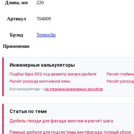
Длина, мм
220
Артикул
704009
Брэнд
Termoclip
Применение
Инженерные калькуляторы
Подбор бура SDS под диаметр анкера/дюбеля
Расчёт глубин
Расчёт расхода монтажной пены
Расчёт расход
Все калькуляторы —
на странице инженерных расчётов
Статьи по теме
Дюбель-гвозди для фасада: монтаж и расчёт шага
Рамные дюбеля для подсистемы вентфасада: полный обзор