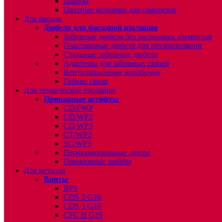
Шайбы
Цветные колпачки для саморезов
Для фасада
Дюбеля для фасадной изоляции
Забивные дюбеля без распорных элементов
Пластиковые дюбеля для теплоизоляции
Стальные забивные дюбеля
Адаптеры для забивных связей
Вентиляционные коробочки
Гибкие связи
Для технической изоляции
Приварные штифты
CD/PWP
CD/WP2
CD/WP3
CT/WP2
SC/WP3
Перфорированные ленты
Прижимные шайбы
Для металла
Винты
BFS
CDS 3 G16
CDS 5 G16
CFC H G19