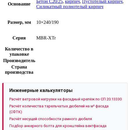
Бетон С20/25
,
кирпич
,
Пустотелый кирпич
,
Основание
Силикатный полнотелый кирпич
Размер, мм
10×240/190
Серия
MBR-XTr
Количество в
упаковке
Производитель
Страна
производства
Инженерные калькуляторы
Расчёт ветровой нагрузки на фасадный крепёж по СП 20.13330
Расчёт количества тарельчатых дюбелей на м² фасада
(СФТК)
Расчёт несущей способности рамного дюбеля
Подбор анкерного болта для кронштейна вентфасада