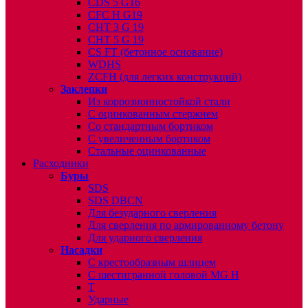
CDS 5 G16
CFC H G19
CHT 3 G 19
CHT 5 G 19
CS FT (бетонное основание)
WDHS
ZCFH (для легких конструкций)
Заклепки
Из коррозионностойкой стали
С оцинкованным стержнем
Со стандартным бортиком
С увеличенным бортиком
Стальные оцинкованные
Расходники
Буры
SDS
SDS DBCN
Для безударного сверления
Для сверления по армированному бетону
Для ударного сверления
Насадки
С крестообразным шлицем
С шестигранной головой MG H
T
Ударные