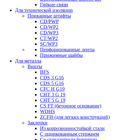
Гибкие связи
Для технической изоляции
Приварные штифты
CD/PWP
CD/WP2
CD/WP3
CT/WP2
SC/WP3
Перфорированные ленты
Прижимные шайбы
Для металла
Винты
BFS
CDS 3 G16
CDS 5 G16
CFC H G19
CHT 3 G 19
CHT 5 G 19
CS FT (бетонное основание)
WDHS
ZCFH (для легких конструкций)
Заклепки
Из коррозионностойкой стали
С оцинкованным стержнем
Со стандартным бортиком