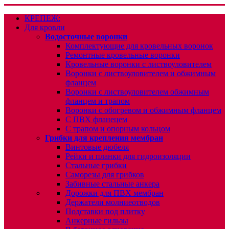
КРЕПЕЖ:
Для кровли
Водосточные воронки
Комплектующие для кровельных воронок
Ремонтные кровельные воронки
Кровельные воронки с листвоуловителем
Воронки с листвоуловителем и обжимным
фланцем
Воронки с листвоуловителем обжимным
фланцем и трапом
Воронки с обогревом и обжимным фланцем
С ПВХ фланецем
С трапом и опорным кольцом
Грибки для крепления мембран
Винтовые дюбеля
Рейки и планки для гидроизоляции
Стальные грибки
Саморезы для грибков
Забивные стальные анкера
Дорожки для ПВХ мембран
Держатели молниеотводов
Подставки под плитку
Анкерные гильзы