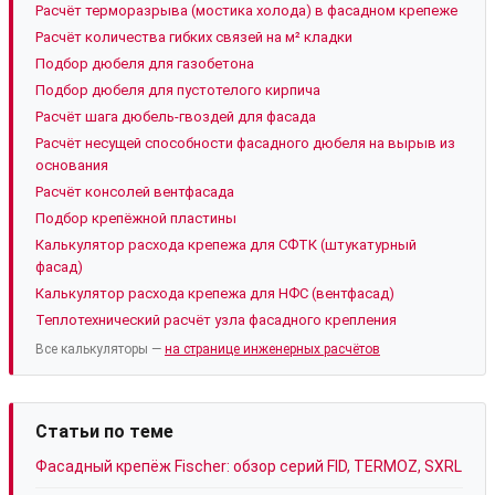
Расчёт терморазрыва (мостика холода) в фасадном крепеже
Расчёт количества гибких связей на м² кладки
Подбор дюбеля для газобетона
Подбор дюбеля для пустотелого кирпича
Расчёт шага дюбель-гвоздей для фасада
Расчёт несущей способности фасадного дюбеля на вырыв из
основания
Расчёт консолей вентфасада
Подбор крепёжной пластины
Калькулятор расхода крепежа для СФТК (штукатурный
фасад)
Калькулятор расхода крепежа для НФС (вентфасад)
Теплотехнический расчёт узла фасадного крепления
Все калькуляторы —
на странице инженерных расчётов
Статьи по теме
Фасадный крепёж Fischer: обзор серий FID, TERMOZ, SXRL