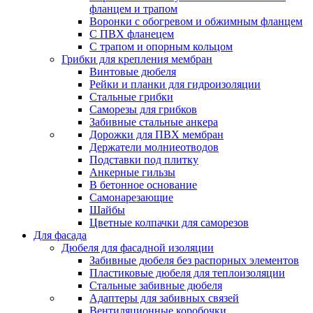
фланцем и трапом
Воронки с обогревом и обжимным фланцем
С ПВХ фланецем
С трапом и опорным кольцом
Грибки для крепления мембран
Винтовые дюбеля
Рейки и планки для гидроизоляции
Стальные грибки
Саморезы для грибков
Забивные стальные анкера
Дорожки для ПВХ мембран
Держатели молниеотводов
Подставки под плитку
Анкерные гильзы
В бетонное основание
Самонарезающие
Шайбы
Цветные колпачки для саморезов
Для фасада
Дюбеля для фасадной изоляции
Забивные дюбеля без распорных элементов
Пластиковые дюбеля для теплоизоляции
Стальные забивные дюбеля
Адаптеры для забивных связей
Вентиляционные коробочки