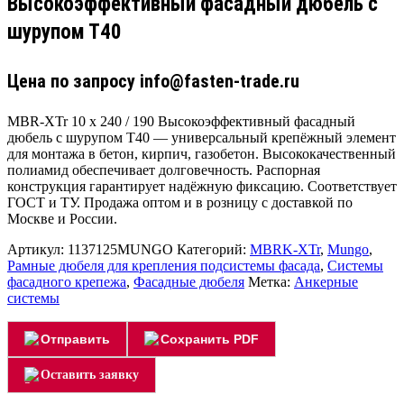
Высокоэффективный фасадный дюбель с
шурупом Т40
Цена по запросу info@fasten-trade.ru
MBR-XTr 10 x 240 / 190 Высокоэффективный фасадный
дюбель с шурупом Т40 — универсальный крепёжный элемент
для монтажа в бетон, кирпич, газобетон. Высококачественный
полиамид обеспечивает долговечность. Распорная
конструкция гарантирует надёжную фиксацию. Соответствует
ГОСТ и ТУ. Продажа оптом и в розницу с доставкой по
Москве и России.
Артикул:
1137125MUNGO
Категорий:
MBRK-XTr
,
Mungo
,
Рамные дюбеля для крепления подсистемы фасада
,
Системы
фасадного крепежа
,
Фасадные дюбеля
Метка:
Анкерные
системы
Отправить
Сохранить PDF
Оставить заявку