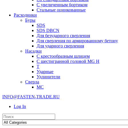
С увеличенным бортиком
Стальные оцинкованные
Расходники
Буры
SDS
SDS DBCN
Для безударного сверления
Для сверления по армированному бетону
Для ударного сверления
Насадки
С крестообразным шлицем
С шестигранной головой MG H
T
Ударные
Удлинители
Сверла
МС
INFO@FASTEN-TRADE.RU
Log In