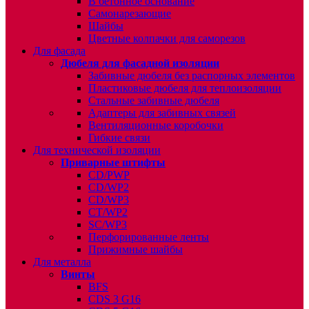
В бетонное основание
Самонарезающие
Шайбы
Цветные колпачки для саморезов
Для фасада
Дюбеля для фасадной изоляции
Забивные дюбеля без распорных элементов
Пластиковые дюбеля для теплоизоляции
Стальные забивные дюбеля
Адаптеры для забивных связей
Вентиляционные коробочки
Гибкие связи
Для технической изоляции
Приварные штифты
CD/PWP
CD/WP2
CD/WP3
CT/WP2
SC/WP3
Перфорированные ленты
Прижимные шайбы
Для металла
Винты
BFS
CDS 3 G16