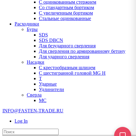
С оцинкованным стержнем
Со стандартным бортиком
С увеличенным бортиком
Стальные оцинкованные
Расходники
Буры
SDS
SDS DBCN
Для безударного сверления
Для сверления по армированному бетону
Для ударного сверления
Насадки
С крестообразным шлицем
С шестигранной головой MG H
T
Ударные
Удлинители
Сверла
МС
INFO@FASTEN-TRADE.RU
Log In