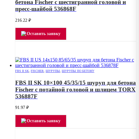
бетона Fischer с шестигранной головой и
пресс-шайбой 536868F
216.22
₽
Оставить заявку
FBS II SK
,
FISCHER
,
ШУРУПЫ
,
ШУРУПЫ ПО БЕТОНУ
FBS II SK 10×100 45/35/15 шуруп для бетона
Fischer с потайной головой и шлицем TORX
536887F
91.97
₽
Оставить заявку