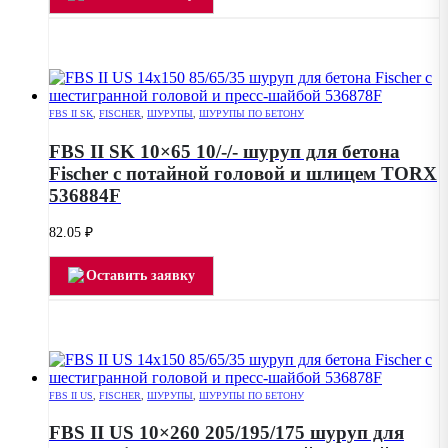
FBS II SK
,
FISCHER
,
ШУРУПЫ
,
ШУРУПЫ ПО БЕТОНУ
FBS II SK 10×65 10/-/- шуруп для бетона
Fischer с потайной головой и шлицем TORX
536884F
82.05
₽
Оставить заявку
FBS II US
,
FISCHER
,
ШУРУПЫ
,
ШУРУПЫ ПО БЕТОНУ
FBS II US 10×260 205/195/175 шуруп для