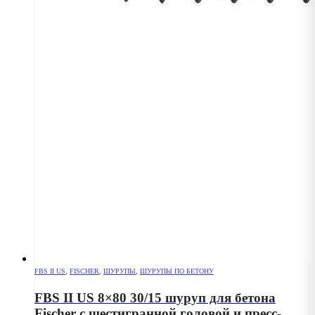
FBS II US
,
FISCHER
,
ШУРУПЫ
,
ШУРУПЫ ПО БЕТОНУ
FBS II US 8×80 30/15 шуруп для бетона
Fischer с шестигранной головой и пресс-