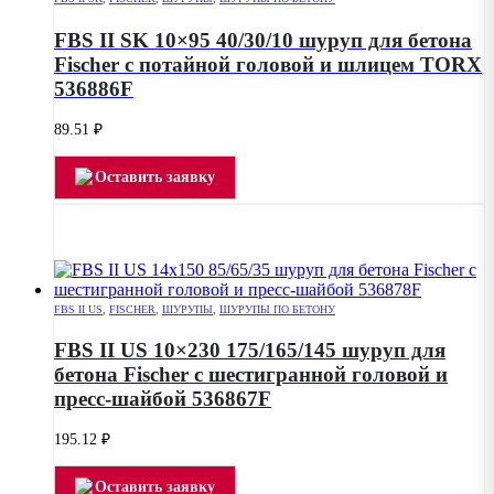
FBS II SK 10×95 40/30/10 шуруп для бетона
Fischer с потайной головой и шлицем TORX
536886F
89.51
₽
Оставить заявку
FBS II US
,
FISCHER
,
ШУРУПЫ
,
ШУРУПЫ ПО БЕТОНУ
FBS II US 10×230 175/165/145 шуруп для
бетона Fischer с шестигранной головой и
пресс-шайбой 536867F
195.12
₽
Оставить заявку