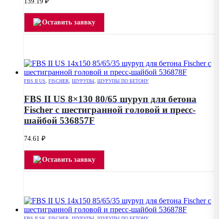
139.19
₽
Оставить заявку
FBS II US
,
FISCHER
,
ШУРУПЫ
,
ШУРУПЫ ПО БЕТОНУ
FBS II US 8×130 80/65 шуруп для бетона
Fischer с шестигранной головой и пресс-
шайбой 536857F
74.61
₽
Оставить заявку
FBS II SK
,
FISCHER
,
ШУРУПЫ
,
ШУРУПЫ ПО БЕТОНУ