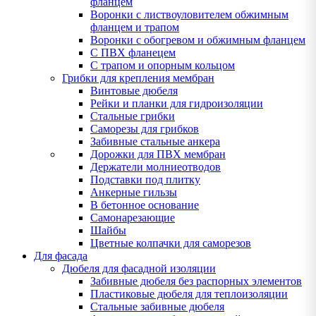
фланцем
Воронки с листвоуловителем обжимным
фланцем и трапом
Воронки с обогревом и обжимным фланцем
С ПВХ фланецем
С трапом и опорным кольцом
Грибки для крепления мембран
Винтовые дюбеля
Рейки и планки для гидроизоляции
Стальные грибки
Саморезы для грибков
Забивные стальные анкера
Дорожки для ПВХ мембран
Держатели молниеотводов
Подставки под плитку
Анкерные гильзы
В бетонное основание
Самонарезающие
Шайбы
Цветные колпачки для саморезов
Для фасада
Дюбеля для фасадной изоляции
Забивные дюбеля без распорных элементов
Пластиковые дюбеля для теплоизоляции
Стальные забивные дюбеля