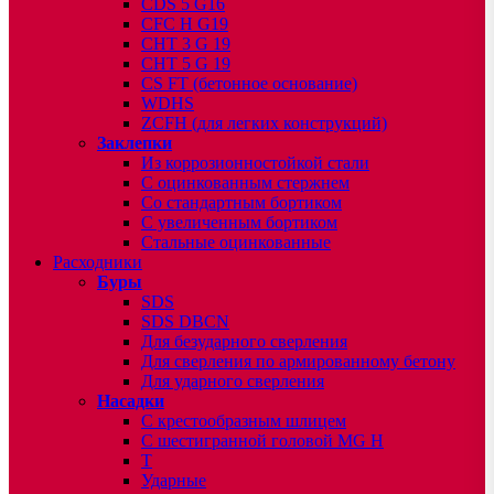
CDS 5 G16
CFC H G19
CHT 3 G 19
CHT 5 G 19
CS FT (бетонное основание)
WDHS
ZCFH (для легких конструкций)
Заклепки
Из коррозионностойкой стали
С оцинкованным стержнем
Со стандартным бортиком
С увеличенным бортиком
Стальные оцинкованные
Расходники
Буры
SDS
SDS DBCN
Для безударного сверления
Для сверления по армированному бетону
Для ударного сверления
Насадки
С крестообразным шлицем
С шестигранной головой MG H
T
Ударные