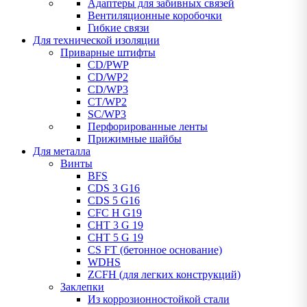
Адаптеры для забивных связей
Вентиляционные коробочки
Гибкие связи
Для технической изоляции
Приварные штифты
CD/PWP
CD/WP2
CD/WP3
CT/WP2
SC/WP3
Перфорированные ленты
Прижимные шайбы
Для металла
Винты
BFS
CDS 3 G16
CDS 5 G16
CFC H G19
CHT 3 G 19
CHT 5 G 19
CS FT (бетонное основание)
WDHS
ZCFH (для легких конструкций)
Заклепки
Из коррозионностойкой стали