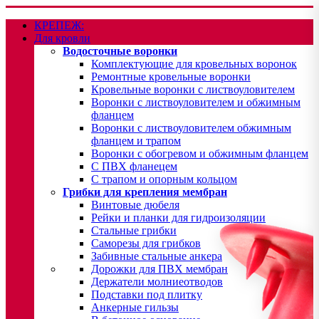
КРЕПЕЖ:
Для кровли
Водосточные воронки
Комплектующие для кровельных воронок
Ремонтные кровельные воронки
Кровельные воронки с листвоуловителем
Воронки с листвоуловителем и обжимным
фланцем
Воронки с листвоуловителем обжимным
фланцем и трапом
Воронки с обогревом и обжимным фланцем
С ПВХ фланецем
С трапом и опорным кольцом
Грибки для крепления мембран
Винтовые дюбеля
Рейки и планки для гидроизоляции
Стальные грибки
Саморезы для грибков
Забивные стальные анкера
Дорожки для ПВХ мембран
Держатели молниеотводов
Подставки под плитку
Анкерные гильзы