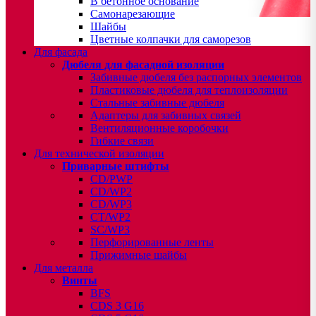
В бетонное основание
Самонарезающие
Шайбы
Цветные колпачки для саморезов
Для фасада
Дюбеля для фасадной изоляции
Забивные дюбеля без распорных элементов
Пластиковые дюбеля для теплоизоляции
Стальные забивные дюбеля
Адаптеры для забивных связей
Вентиляционные коробочки
Гибкие связи
Для технической изоляции
Приварные штифты
CD/PWP
CD/WP2
CD/WP3
CT/WP2
SC/WP3
Перфорированные ленты
Прижимные шайбы
Для металла
Винты
BFS
CDS 3 G16