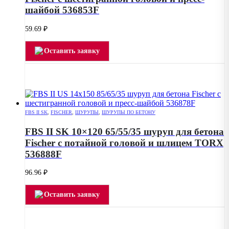
шайбой 536853F
59.69
₽
Оставить заявку
FBS II SK
,
FISCHER
,
ШУРУПЫ
,
ШУРУПЫ ПО БЕТОНУ
FBS II SK 10×120 65/55/35 шуруп для бетона
Fischer с потайной головой и шлицем TORX
536888F
96.96
₽
Оставить заявку