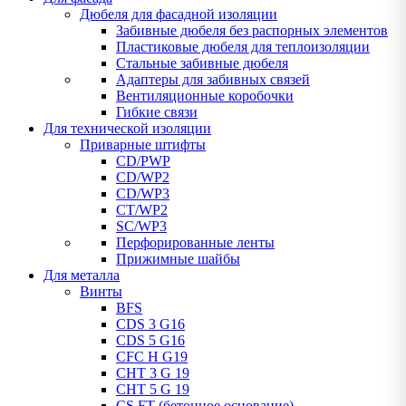
Дюбеля для фасадной изоляции
Забивные дюбеля без распорных элементов
Пластиковые дюбеля для теплоизоляции
Стальные забивные дюбеля
Адаптеры для забивных связей
Вентиляционные коробочки
Гибкие связи
Для технической изоляции
Приварные штифты
CD/PWP
CD/WP2
CD/WP3
CT/WP2
SC/WP3
Перфорированные ленты
Прижимные шайбы
Для металла
Винты
BFS
CDS 3 G16
CDS 5 G16
CFC H G19
CHT 3 G 19
CHT 5 G 19
CS FT (бетонное основание)