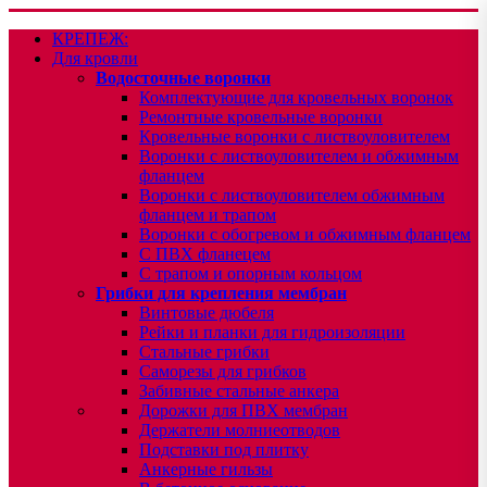
КРЕПЕЖ:
Для кровли
Водосточные воронки
Комплектующие для кровельных воронок
Ремонтные кровельные воронки
Кровельные воронки с листвоуловителем
Воронки с листвоуловителем и обжимным
фланцем
Воронки с листвоуловителем обжимным
фланцем и трапом
Воронки с обогревом и обжимным фланцем
С ПВХ фланецем
С трапом и опорным кольцом
Грибки для крепления мембран
Винтовые дюбеля
Рейки и планки для гидроизоляции
Стальные грибки
Саморезы для грибков
Забивные стальные анкера
Дорожки для ПВХ мембран
Держатели молниеотводов
Подставки под плитку
Анкерные гильзы