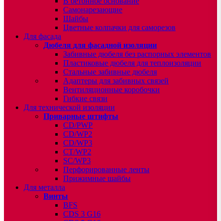
В бетонное основание
Самонарезающие
Шайбы
Цветные колпачки для саморезов
Для фасада
Дюбеля для фасадной изоляции
Забивные дюбеля без распорных элементов
Пластиковые дюбеля для теплоизоляции
Стальные забивные дюбеля
Адаптеры для забивных связей
Вентиляционные коробочки
Гибкие связи
Для технической изоляции
Приварные штифты
CD/PWP
CD/WP2
CD/WP3
CT/WP2
SC/WP3
Перфорированные ленты
Прижимные шайбы
Для металла
Винты
BFS
CDS 3 G16