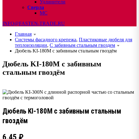
Удлинители
Сверла
МС
INFO@FASTEN-TRADE.RU
Главная
Системы фасадного крепежа
,
Пластиковые дюбеля для
теплоизоляции
,
С забивным стальным гвоздем
Дюбель KI-180М с забивным стальным гвоздём
Дюбель KI-180М с забивным
стальным гвоздём
Дюбель KI-180М с забивным стальным
гвоздём
6.45
₽