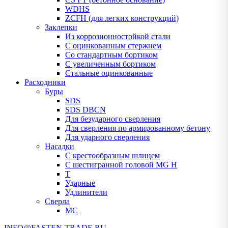
WDHS
ZCFH (для легких конструкций)
Заклепки
Из коррозионностойкой стали
С оцинкованным стержнем
Со стандартным бортиком
С увеличенным бортиком
Стальные оцинкованные
Расходники
Буры
SDS
SDS DBCN
Для безударного сверления
Для сверления по армированному бетону
Для ударного сверления
Насадки
С крестообразным шлицем
С шестигранной головой MG H
T
Ударные
Удлинители
Сверла
МС
INFO@FASTEN-TRADE.RU