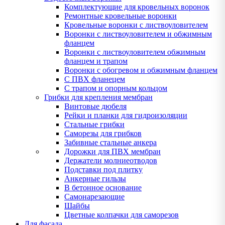
Комплектующие для кровельных воронок
Ремонтные кровельные воронки
Кровельные воронки с листвоуловителем
Воронки с листвоуловителем и обжимным
фланцем
Воронки с листвоуловителем обжимным
фланцем и трапом
Воронки с обогревом и обжимным фланцем
С ПВХ фланецем
С трапом и опорным кольцом
Грибки для крепления мембран
Винтовые дюбеля
Рейки и планки для гидроизоляции
Стальные грибки
Саморезы для грибков
Забивные стальные анкера
Дорожки для ПВХ мембран
Держатели молниеотводов
Подставки под плитку
Анкерные гильзы
В бетонное основание
Самонарезающие
Шайбы
Цветные колпачки для саморезов
Для фасада