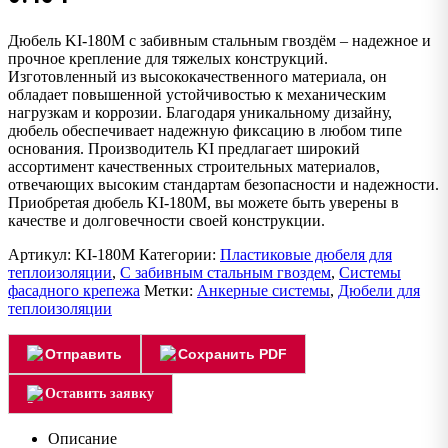
Дюбель KI-180М с забивным стальным гвоздём – надежное и
прочное крепление для тяжелых конструкций.
Изготовленный из высококачественного материала, он
обладает повышенной устойчивостью к механическим
нагрузкам и коррозии. Благодаря уникальному дизайну,
дюбель обеспечивает надежную фиксацию в любом типе
основания. Производитель KI предлагает широкий
ассортимент качественных строительных материалов,
отвечающих высоким стандартам безопасности и надежности.
Приобретая дюбель KI-180М, вы можете быть уверены в
качестве и долговечности своей конструкции.
Артикул:
KI-180M
Категории:
Пластиковые дюбеля для
теплоизоляции
,
С забивным стальным гвоздем
,
Системы
фасадного крепежа
Метки:
Анкерные системы
,
Дюбели для
теплоизоляции
Отправить
Сохранить PDF
Оставить заявку
Описание