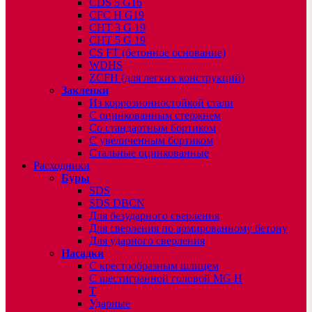
CDS 5 G16
CFC H G19
CHT 3 G 19
CHT 5 G 19
CS FT (бетонное основание)
WDHS
ZCFH (для легких конструкций)
Заклепки
Из коррозионностойкой стали
С оцинкованным стержнем
Со стандартным бортиком
С увеличенным бортиком
Стальные оцинкованные
Расходники
Буры
SDS
SDS DBCN
Для безударного сверления
Для сверления по армированному бетону
Для ударного сверления
Насадки
С крестообразным шлицем
С шестигранной головой MG H
T
Ударные