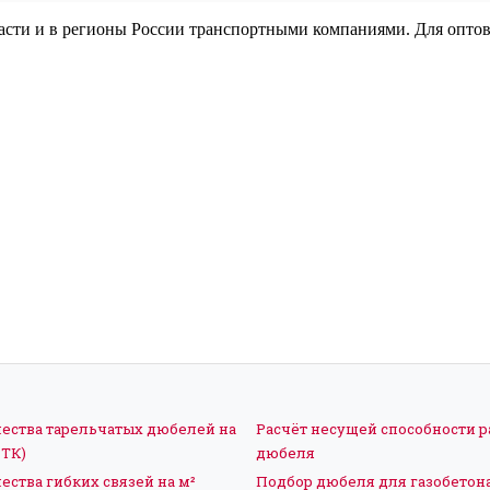
ласти и в регионы России транспортными компаниями. Для опто
чества тарельчатых дюбелей на
Расчёт несущей способности 
ФТК)
дюбеля
ества гибких связей на м²
Подбор дюбеля для газобетон