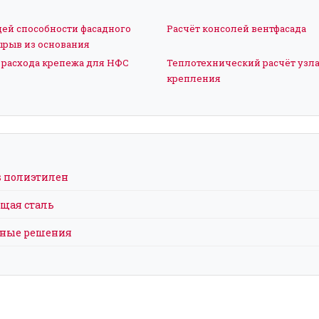
щей способности фасадного
Расчёт консолей вентфасада
ырыв из основания
 расхода крепежа для НФС
Теплотехнический расчёт узла
крепления
s полиэтилен
ющая сталь
льные решения