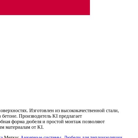
оверхностях. Изготовлен из высококачественной стали,
 бетоне. Производитель KI предлагает
обная форма дюбеля и простой монтаж позволяют
ым материалам от KI.
жа
Метки:
Анкерные системы
,
Дюбели для теплоизоляции