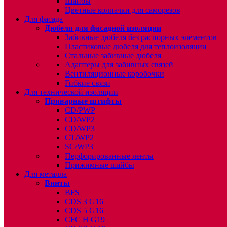
Шайбы
Цветные колпачки для саморезов
Для фасада
Дюбеля для фасадной изоляции
Забивные дюбеля без распорных элементов
Пластиковые дюбеля для теплоизоляции
Стальные забивные дюбеля
Адаптеры для забивных связей
Вентиляционные коробочки
Гибкие связи
Для технической изоляции
Приварные штифты
CD/PWP
CD/WP2
CD/WP3
CT/WP2
SC/WP3
Перфорированные ленты
Прижимные шайбы
Для металла
Винты
BFS
CDS 3 G16
CDS 5 G16
CFC H G19