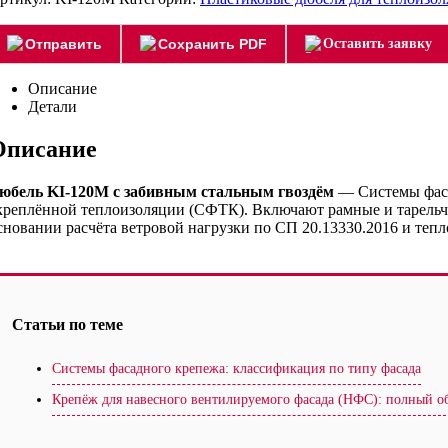
Отправить
Сохранить PDF
Оставить заявку
Описание
Детали
Описание
юбель KI-120М с забивным стальным гвоздём
— Системы фаса
креплённой теплоизоляции (СФТК). Включают рамные и тарельча
сновании расчёта ветровой нагрузки по СП 20.13330.2016 и тепл
Статьи по теме
Системы фасадного крепежа: классификация по типу фасада
Крепёж для навесного вентилируемого фасада (НФС): полный о