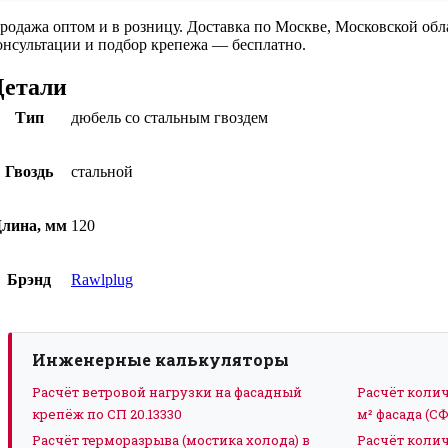
родажа оптом и в розницу. Доставка по Москве, Московской об
онсультации и подбор крепежа — бесплатно.
Детали
Тип
дюбель со стальным гвоздем
Гвоздь
стальной
лина, мм
120
Брэнд
Rawlplug
Инженерные калькуляторы
Расчёт ветровой нагрузки на фасадный
Расчёт коли
крепёж по СП 20.13330
м² фасада (С
Расчёт терморазрыва (мостика холода) в
Расчёт колич