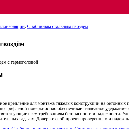
еплоизоляции
,
С забивным стальным гвоздем
гвоздём
м
ное крепление для монтажа тяжелых конструкций на бетонных п
дь с рифленой поверхностью обеспечивает надежное удержание в
тветствующие всем требованиям безопасности и надежности. Уд
оительных задачах. Доверьте свой проект проверенным и надежн
ляции
,
С забивным стальным гвоздем
,
Системы фасадного крепе