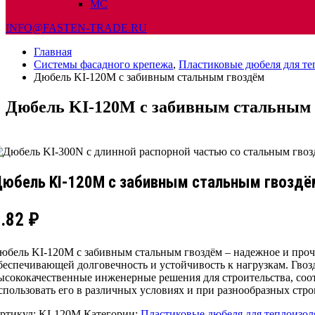
МС
INFO@FASTEN-TRADE.RU
Главная
Системы фасадного крепежа
,
Пластиковые дюбеля для т
Дюбель KI-120М с забивным стальным гвоздём
Дюбель KI-120М с забивным стальным 
юбель KI-120М с забивным стальным гвоздё
4.82
₽
юбель KI-120М с забивным стальным гвоздём – надежное и проч
беспечивающей долговечность и устойчивость к нагрузкам. Гвоз
ысококачественные инженерные решения для строительства, соо
спользовать его в различных условиях и при разнообразных стр
ртикул:
KI-120M
Категории:
Пластиковые дюбеля для теплоизо