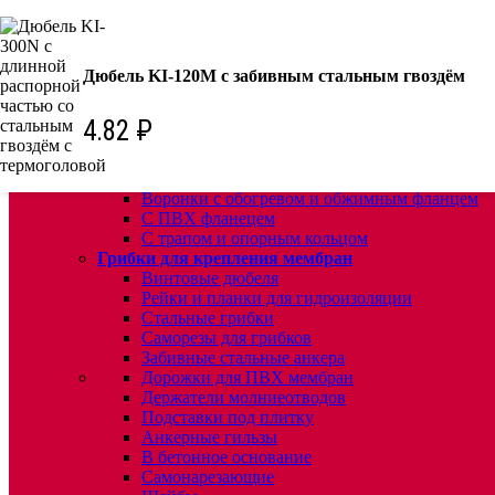
КРЕПЕЖ:
Для кровли
Дюбель KI-120М с забивным стальным гвоздём
Водосточные воронки
Комплектующие для кровельных воронок
Ремонтные кровельные воронки
4.82
₽
Кровельные воронки с листвоуловителем
Воронки с листвоуловителем и обжимным фл
Воронки с листвоуловителем обжимным флан
Воронки с обогревом и обжимным фланцем
С ПВХ фланецем
С трапом и опорным кольцом
Грибки для крепления мембран
Винтовые дюбеля
Рейки и планки для гидроизоляции
Стальные грибки
Саморезы для грибков
Забивные стальные анкера
Дорожки для ПВХ мембран
Держатели молниеотводов
Подставки под плитку
Анкерные гильзы
В бетонное основание
Самонарезающие