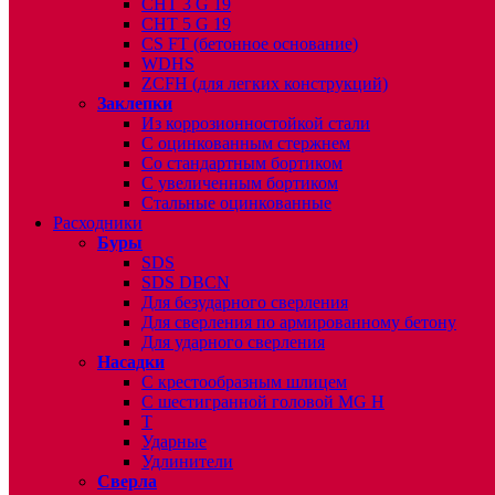
CHT 3 G 19
CHT 5 G 19
CS FT (бетонное основание)
WDHS
ZCFH (для легких конструкций)
Заклепки
Из коррозионностойкой стали
С оцинкованным стержнем
Со стандартным бортиком
С увеличенным бортиком
Стальные оцинкованные
Расходники
Буры
SDS
SDS DBCN
Для безударного сверления
Для сверления по армированному бетону
Для ударного сверления
Насадки
С крестообразным шлицем
С шестигранной головой MG H
T
Ударные
Удлинители
Сверла