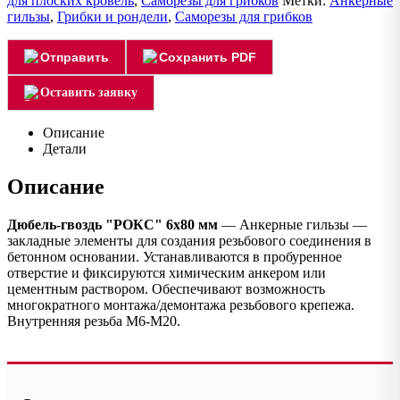
для плоских кровель
,
Саморезы для грибков
Метки:
Анкерные
гильзы
,
Грибки и рондели
,
Саморезы для грибков
Отправить
Сохранить PDF
Оставить заявку
Описание
Детали
Описание
Дюбель-гвоздь "РОКС" 6х80 мм
— Анкерные гильзы —
закладные элементы для создания резьбового соединения в
бетонном основании. Устанавливаются в пробуренное
отверстие и фиксируются химическим анкером или
цементным раствором. Обеспечивают возможность
многократного монтажа/демонтажа резьбового крепежа.
Внутренняя резьба M6-M20.