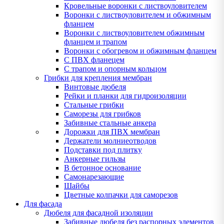
Кровельные воронки с листвоуловителем
Воронки с листвоуловителем и обжимным
фланцем
Воронки с листвоуловителем обжимным
фланцем и трапом
Воронки с обогревом и обжимным фланцем
С ПВХ фланецем
С трапом и опорным кольцом
Грибки для крепления мембран
Винтовые дюбеля
Рейки и планки для гидроизоляции
Стальные грибки
Саморезы для грибков
Забивные стальные анкера
Дорожки для ПВХ мембран
Держатели молниеотводов
Подставки под плитку
Анкерные гильзы
В бетонное основание
Самонарезающие
Шайбы
Цветные колпачки для саморезов
Для фасада
Дюбеля для фасадной изоляции
Забивные дюбеля без распорных элементов