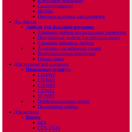
В бетонное основание
Самонарезающие
Шайбы
Цветные колпачки для саморезов
Для фасада
Дюбеля для фасадной изоляции
Забивные дюбеля без распорных элементов
Пластиковые дюбеля для теплоизоляции
Стальные забивные дюбеля
Адаптеры для забивных связей
Вентиляционные коробочки
Гибкие связи
Для технической изоляции
Приварные штифты
CD/PWP
CD/WP2
CD/WP3
CT/WP2
SC/WP3
Перфорированные ленты
Прижимные шайбы
Для металла
Винты
BFS
CDS 3 G16