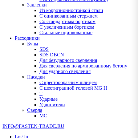
Заклепки
Из коррозионностойкой стали
С оцинкованным стержнем
Со стандартным бортиком
С увеличенным бортиком
Стальные оцинкованные
Расходники
Буры
SDS
SDS DBCN
Для безударного сверления
Для сверления по армированному бетону
Для ударного сверления
Насадки
С крестообразным шлицем
С шестигранной головой MG H
T
Ударные
Удлинители
Сверла
МС
INFO@FASTEN-TRADE.RU
Log In