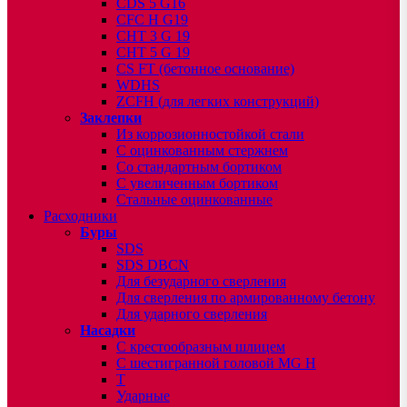
CDS 5 G16
CFC H G19
CHT 3 G 19
CHT 5 G 19
CS FT (бетонное основание)
WDHS
ZCFH (для легких конструкций)
Заклепки
Из коррозионностойкой стали
С оцинкованным стержнем
Со стандартным бортиком
С увеличенным бортиком
Стальные оцинкованные
Расходники
Буры
SDS
SDS DBCN
Для безударного сверления
Для сверления по армированному бетону
Для ударного сверления
Насадки
С крестообразным шлицем
С шестигранной головой MG H
T
Ударные