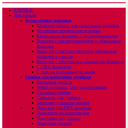
КРЕПЕЖ:
Для кровли
Водосточные воронки
Комплектующие для кровельных воронок
Ремонтные кровельные воронки
Кровельные воронки с листвоуловителем
Воронки с листвоуловителем и обжимным
фланцем
Воронки с листвоуловителем обжимным
фланцем и трапом
Воронки с обогревом и обжимным фланцем
С ПВХ фланецем
С трапом и опорным кольцом
Грибки для крепления мембран
Винтовые дюбеля
Рейки и планки для гидроизоляции
Стальные грибки
Саморезы для грибков
Забивные стальные анкера
Дорожки для ПВХ мембран
Держатели молниеотводов
Подставки под плитку
Анкерные гильзы