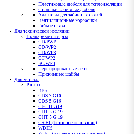
Пластиковые дюбеля для теплоизоляции
Стальные забивные дюбеля
Адаптеры для забивных связей
Вентиляционные коробочки
Гибкие связи
Для технической изоляции
Приварные штифты
CD/PWP
CD/WP2
CD/WP3
CT/WP2
SC/WP3
Перфорированные ленты
Прижимные шайбы
Для металла
Винты
BFS
CDS 3 G16
CDS 5 G16
CFC H G19
CHT 3 G 19
CHT 5 G 19
CS FT (бетонное основание)
WDHS
ZCFH (для легких конструкций)