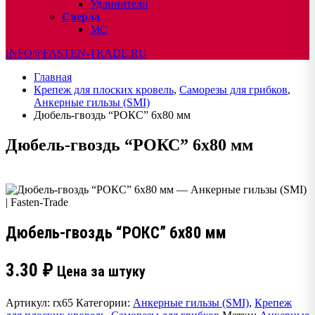
Удлинители
Сверла
МС
INFO@FASTEN-TRADE.RU
Главная
Крепеж для плоских кровель
,
Саморезы для грибков
,
Анкерные гильзы (SMI)
Дюбель-гвоздь “РОКС” 6х80 мм
Дюбель-гвоздь “РОКС” 6х80 мм
Дюбель-гвоздь “РОКС” 6х80 мм
3.30
₽
Цена за штуку
Артикул:
rx65
Категории:
Анкерные гильзы (SMI)
,
Крепеж